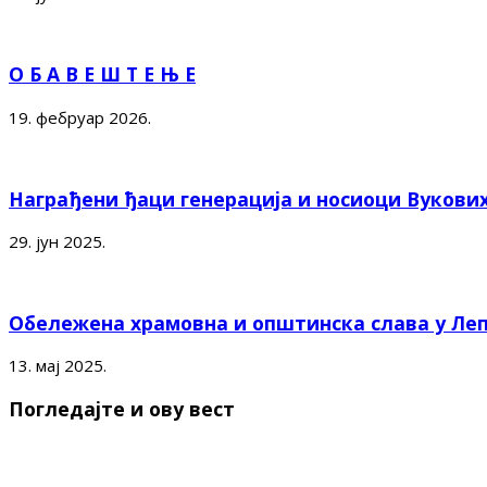
О Б А В Е Ш Т Е Њ Е
19. фебруар 2026.
Награђени ђаци генерација и носиоци Вукови
29. јун 2025.
Обележена храмовна и општинска слава у Ле
13. мај 2025.
Погледајте и ову вест