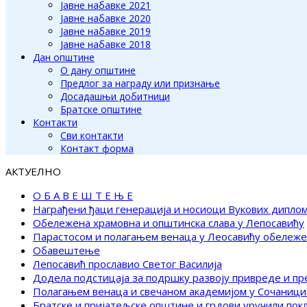
Јавне набавке 2021
Јавне набавке 2020
Јавне набавке 2019
Јавне набавке 2018
Дан општине
О дану општине
Предлог за награду или признање
Досадашњи добитници
Братске општине
Контакти
Сви контакти
Контакт форма
АКТУЕЛНО
О Б А В Е Ш Т Е Њ Е
Награђени ђаци генерација и носиоци Вукових дипло
Обележена храмовна и општинска слава у Лепосавићу
Парастосом и полагањем венаца у Леосавићу обележ
Обавештење
Лепосавић прославио Светог Василија
Додела подстицаја за подршку развоју привреде и п
Полагањем венаца и свечаном академијом у Сочаници
Братске и пријатељске општине и грдови уручили по