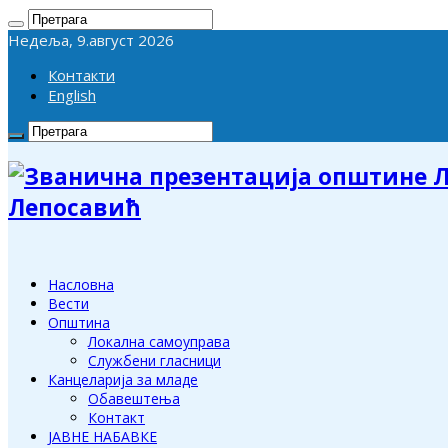
Недеља, 9.август 2026
Контакти
English
Лепосавић
Насловна
Вести
Општина
Локална самоуправа
Службени гласници
Канцеларија за младе
Обавештења
Контакт
ЈАВНЕ НАБАВКЕ