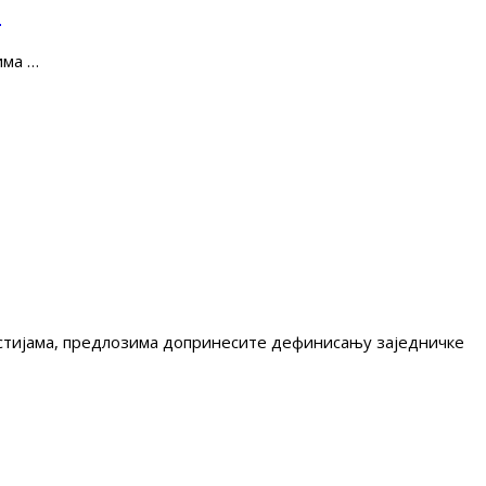
е
има …
гестијама, предлозима допринесите дефинисању заједничке