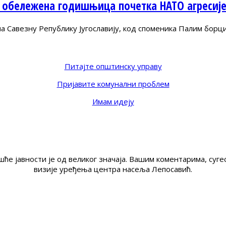
 обележена годишњица почетка НАТО агресиј
Савезну Републику Југославију, код споменика Палим борц
Питајте општинску управу
Пријавите комунални проблем
Имам идеју
ће јавности је од великог значаја. Вашим коментарима, су
визије уређења центра насеља Лепосавић.