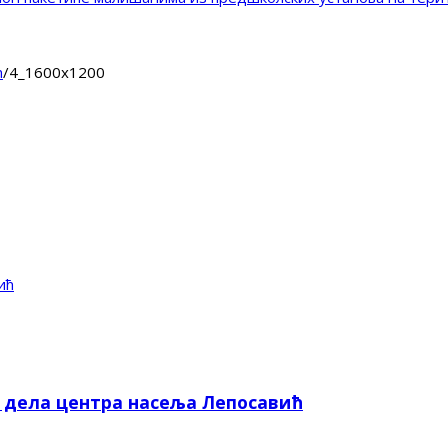
ћ
/
4_1600x1200
ић
е дела центра насеља Лепосавић