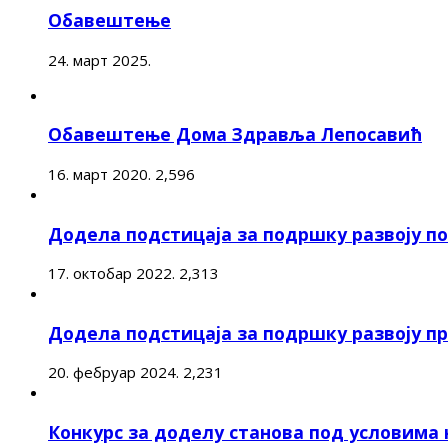
Обавештење
24. март 2025.
Обавештење Дома Здравља Лепосавић
16. март 2020.
2,596
Додела подстицаја за подршку развоју 
17. октобар 2022.
2,313
Додела подстицаја за подршку развоју п
20. фебруар 2024.
2,231
Конкурс за доделу станова под условима