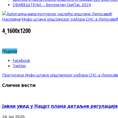
ОБАВЕШТЕЊЕ – Бесплатан СкиПас 2024
Насловна
/
Инфо штанд општинског одбора СНС-а Лепосави
4_1600x1200
Подели
Facebook
Twitter
Претходна
Инфо штанд општинског одбора СНС-а Лепосав
Сличне вести
Јавни увид у Нацрт плана детаљне регулациј
24. јул 2020.