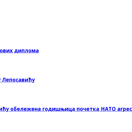
кових диплома
у Лепосавићу
вићу обележена годишњица почетка НАТО агрес