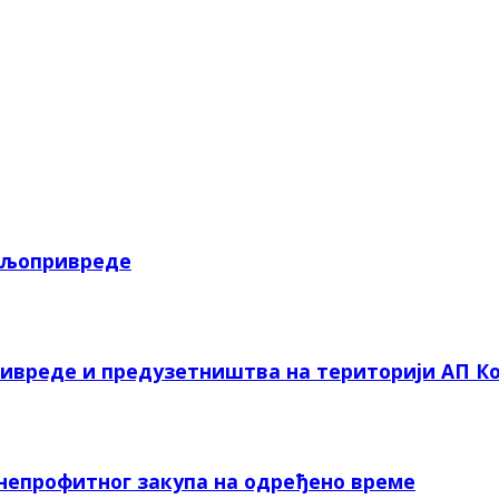
пољопривреде
ривреде и предузетништва на територији АП Ко
 непрофитног закупа на одређено време