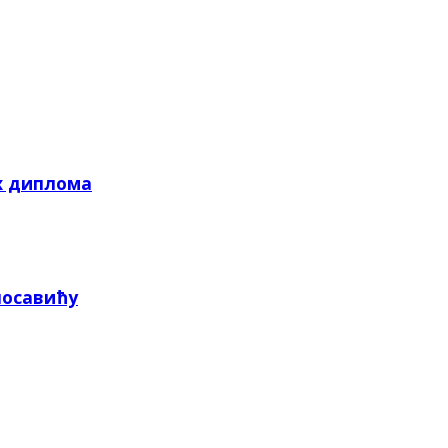
х диплома
посавићу