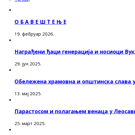
О Б А В Е Ш Т Е Њ Е
19. фебруар 2026.
Награђени ђаци генерација и носиоци Ву
29. јун 2025.
Обележена храмовна и општинска слава 
13. мај 2025.
Парастосом и полагањем венаца у Леоса
25. март 2025.