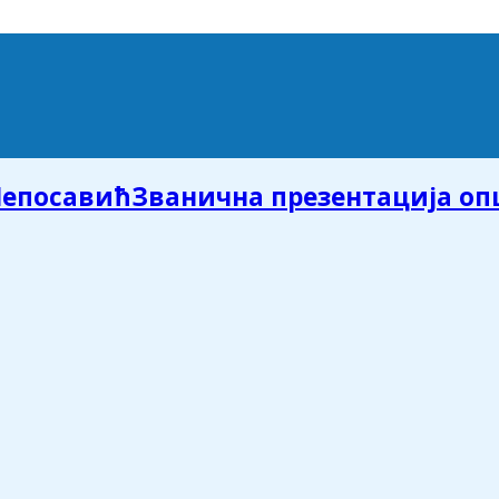
Званична презентација о