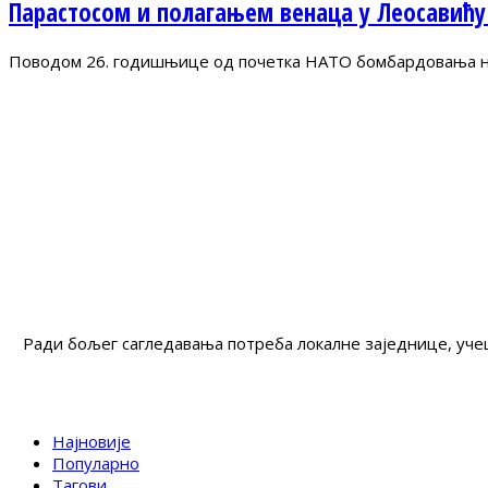
Парастосом и полагањем венаца у Леосавићу
Поводом 26. годишњице од почетка НАТО бомбардовања на 
Ради бољег сагледавања потреба локалне заједнице, учеш
Најновије
Популарно
Тагови