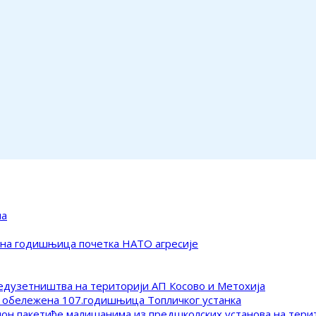
ма
ена годишњица почетка НАТО агресије
редузетништва на територији АП Косово и Метохија
 обележена 107.годишњица Топличког устанка
клон пакетиће малишанима из предшколских установа на тер