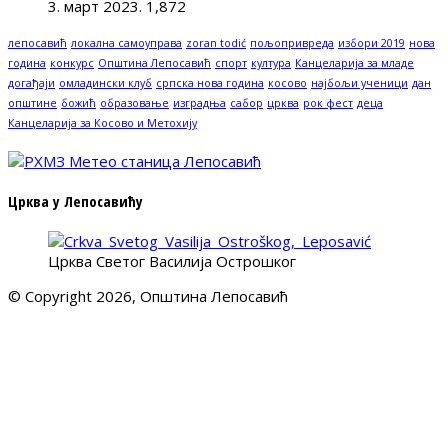
3. март 2023.
1,872
лепосавић
локална самоуправа
zoran todić
пољопривреда
избори 2019
нова
година
конкурс
Општина Лепосавић
спорт
култура
Канцеларија за младе
догађаји
омладински клуб
српска нова година
косово
најбољи ученици
дан
општине
божић
образовање
изградња
сабор
црква
рок фест
деца
Канцеларија за Косово и Метохију
Црква у Лепосавићу
Црква Светог Василија Острошког
© Copyright 2026, Општина Лепосавић