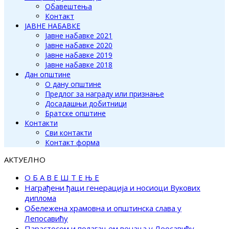
Обавештења
Контакт
ЈАВНЕ НАБАВКЕ
Јавне набавке 2021
Јавне набавке 2020
Јавне набавке 2019
Јавне набавке 2018
Дан општине
О дану општине
Предлог за награду или признање
Досадашњи добитници
Братске општине
Контакти
Сви контакти
Контакт форма
АКТУЕЛНО
О Б А В Е Ш Т Е Њ Е
Награђени ђаци генерација и носиоци Вукових
диплома
Обележена храмовна и општинска слава у
Лепосавићу
Парастосом и полагањем венаца у Леосавићу