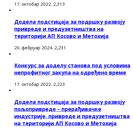
17. октобар 2022.
2,313
Додела подстицаја за подршку развоју
привреде и предузетништва на
територији АП Косово и Метохија
20. фебруар 2024.
2,231
Конкурс за доделу станова под условима
непрофитног закупа на одређено време
17. октобар 2022.
2,223
Додела подстицаја за подршку развоју
пољопривреде – прерађивачке
индустрије, привреде и предузетништва
на територији АП Косово и Метохија