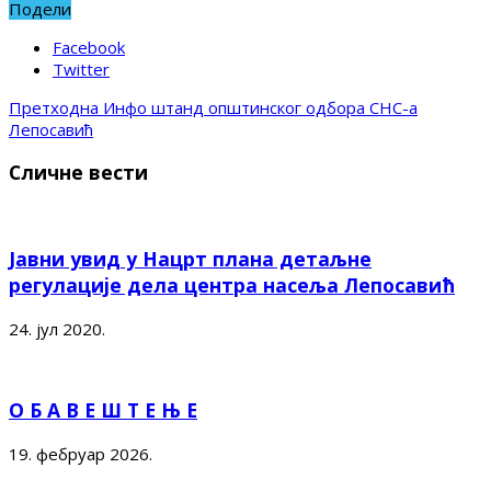
Подели
Facebook
Twitter
Претходна
Инфо штанд општинског одбора СНС-а
Лепосавић
Сличне вести
Јавни увид у Нацрт плана детаљне
регулације дела центра насеља Лепосавић
24. јул 2020.
О Б А В Е Ш Т Е Њ Е
19. фебруар 2026.