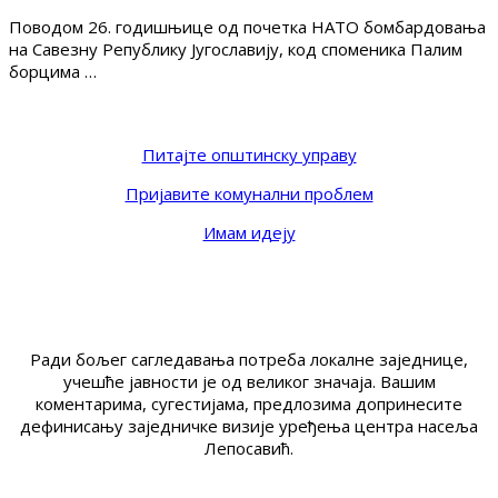
Поводом 26. годишњице од почетка НАТО бомбардовања
на Савезну Републику Југославију, код споменика Палим
борцима …
Питајте општинску управу
Пријавите комунални проблем
Имам идеју
Ради бољег сагледавања потреба локалне заједнице,
учешће јавности је од великог значаја. Вашим
коментарима, сугестијама, предлозима допринесите
дефинисању заједничке визије уређења центра насеља
Лепосавић.