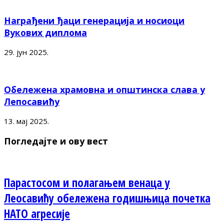
Награђени ђаци генерација и носиоци
Вукових диплома
29. јун 2025.
Обележена храмовна и општинска слава у
Лепосавићу
13. мај 2025.
Погледајте и ову вест
Парастосом и полагањем венаца у
Леосавићу обележена годишњица почетка
НАТО агресије