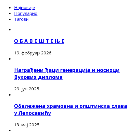
Најновије
Популарно
Тагови
О Б А В Е Ш Т Е Њ Е
19. фебруар 2026.
Награђени ђаци генерација и носиоци
Вукових диплома
29. јун 2025.
Обележена храмовна и општинска слава
у Лепосавићу
13. мај 2025.