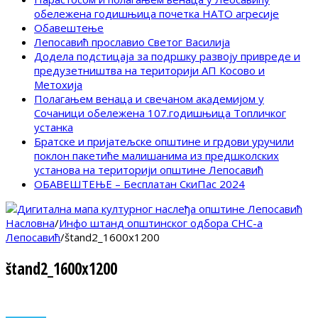
обележена годишњица почетка НАТО агресије
Обавештење
Лепосавић прославио Светог Василија
Додела подстицаја за подршку развоју привреде и
предузетништва на територији АП Косово и
Метохија
Полагањем венаца и свечаном академијом у
Сочаници обележена 107.годишњица Топличког
устанка
Братске и пријатељске општине и грдови уручили
поклон пакетиће малишанима из предшколских
установа на територији општине Лепосавић
ОБАВЕШТЕЊЕ – Бесплатан СкиПас 2024
Насловна
/
Инфо штанд општинског одбора СНС-а
Лепосавић
/
štand2_1600x1200
štand2_1600x1200