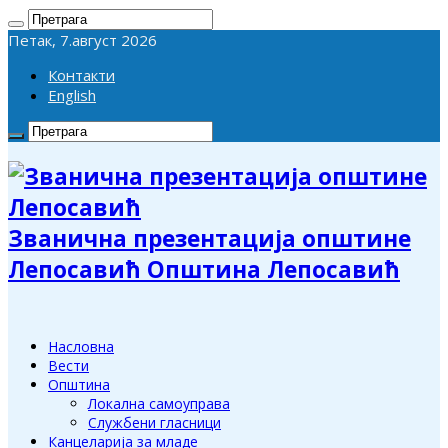
Петак, 7.август 2026
Контакти
English
Званична презентација општине
Лепосавић Општина Лепосавић
Насловна
Вести
Општина
Локална самоуправа
Службени гласници
Канцеларија за младе