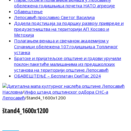
обележена годишњица почетка НАТО агресије
Обавештење
Лепосавић прославио Светог Василија
Додела подстицаја за подршку развоју привреде и
предузетништва на територији АП Косово и
Метохија
Полагањем венаца и свечаном академијом у
Сочаници обележена 107.годишњица Топличког
устанка
Братске и пријатељске општине и грдови уручили
поклон пакетиће малишанима из предшколских
установа на територији општине Лепосавић
ОБАВЕШТЕЊЕ – Бесплатан СкиПас 2024
Насловна
/
Инфо штанд општинског одбора СНС-а
Лепосавић
/
štand4_1600x1200
štand4_1600x1200