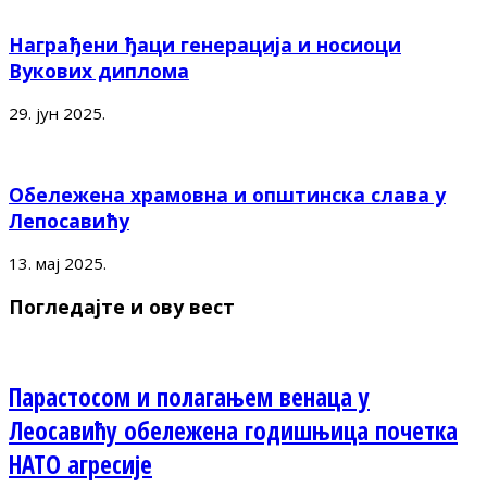
Награђени ђаци генерација и носиоци
Вукових диплома
29. јун 2025.
Обележена храмовна и општинска слава у
Лепосавићу
13. мај 2025.
Погледајте и ову вест
Парастосом и полагањем венаца у
Леосавићу обележена годишњица почетка
НАТО агресије