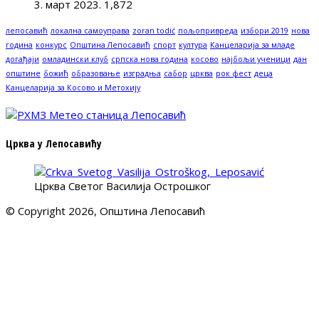
3. март 2023.
1,872
лепосавић
локална самоуправа
zoran todić
пољопривреда
избори 2019
нова
година
конкурс
Општина Лепосавић
спорт
култура
Канцеларија за младе
догађаји
омладински клуб
српска нова година
косово
најбољи ученици
дан
општине
божић
образовање
изградња
сабор
црква
рок фест
деца
Канцеларија за Косово и Метохију
Црква у Лепосавићу
Црква Светог Василија Острошког
© Copyright 2026, Општина Лепосавић