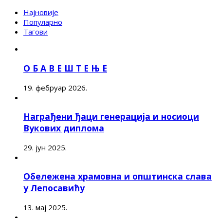
Најновије
Популарно
Тагови
О Б А В Е Ш Т Е Њ Е
19. фебруар 2026.
Награђени ђаци генерација и носиоци
Вукових диплома
29. јун 2025.
Обележена храмовна и општинска слава
у Лепосавићу
13. мај 2025.