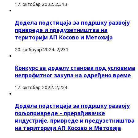
17. октобар 2022.
2,313
Додела подстицаја за подршку развоју
привреде и предузетништва на
територији АП Косово и Метохија
20. фебруар 2024.
2,231
Конкурс за доделу станова под условима
непрофитног закупа на одређено време
17. октобар 2022.
2,223
Додела подстицаја за подршку развоју
пољопривреде – прерађивачке
индустрије, привреде и предузетништва
на територији АП Косово и Метохија