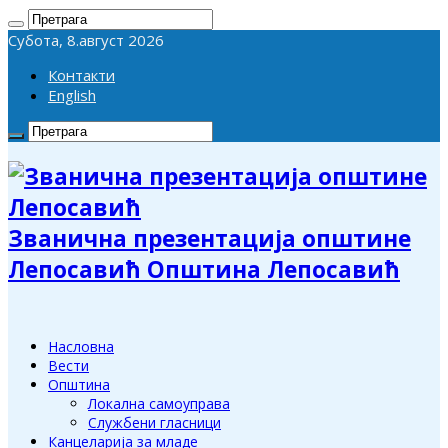
Субота, 8.август 2026
Контакти
English
Званична презентација општине
Лепосавић Општина Лепосавић
Насловна
Вести
Општина
Локална самоуправа
Службени гласници
Канцеларија за младе