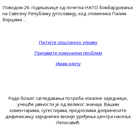
Поводом 26. годишњице од почетка НАТО бомбардовања
на Савезну Републику Југославију, код споменика Палим
борцима …
Питајте општинску управу
Пријавите комунални проблем
Имам идеју
Ради бољег сагледавања потреба локалне заједнице,
учешће јавности је од великог значаја. Вашим
коментарима, сугестијама, предлозима допринесите
дефинисању заједничке визије уређења центра насеља
Лепосавић.