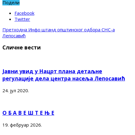
Подели
Facebook
Twitter
Претходна
Инфо штанд општинског одбора СНС-а
Лепосавић
Сличне вести
Јавни увид у Нацрт плана детаљне
регулације дела центра насеља Лепосавић
24. јул 2020.
О Б А В Е Ш Т Е Њ Е
19. фебруар 2026.