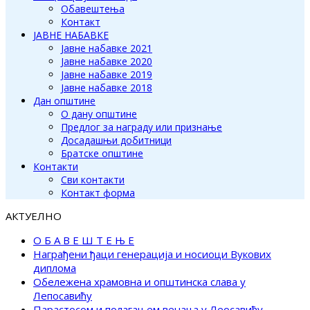
Обавештења
Контакт
ЈАВНЕ НАБАВКЕ
Јавне набавке 2021
Јавне набавке 2020
Јавне набавке 2019
Јавне набавке 2018
Дан општине
О дану општине
Предлог за награду или признање
Досадашњи добитници
Братске општине
Контакти
Сви контакти
Контакт форма
АКТУЕЛНО
О Б А В Е Ш Т Е Њ Е
Награђени ђаци генерација и носиоци Вукових
диплома
Обележена храмовна и општинска слава у
Лепосавићу
Парастосом и полагањем венаца у Леосавићу