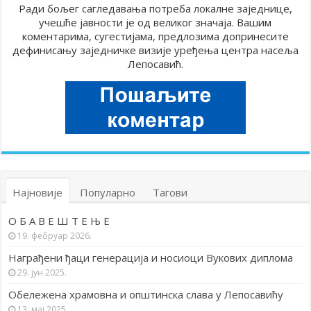
Ради бољег сагледавања потреба локалне заједнице,
учешће јавности је од великог значаја. Вашим
коментарима, сугестијама, предлозима допринесите
дефинисању заједничке визије уређења центра насеља
Лепосавић.
Најновије
Популарно
Тагови
О Б А В Е Ш Т Е Њ Е
19. фебруар 2026.
Награђени ђаци генерација и носиоци Вукових диплома
29. јун 2025.
Обележена храмовна и општинска слава у Лепосавићу
13. мај 2025.