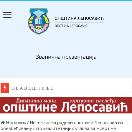
О Б А В Е Ш Т Е Њ Е
Насловна
/
Интензивни радови општине Лепосавић на
обезбеђивању што квалитетнијих услова за живот на