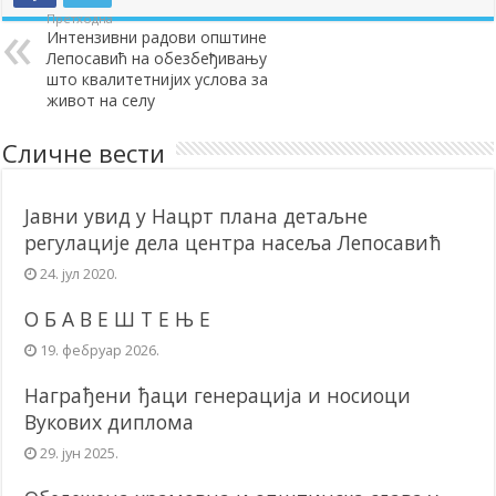
Претходна
Интензивни радови општине
Лепосавић на обезбеђивању
што квалитетнијих услова за
живот на селу
Сличне вести
Јавни увид у Нацрт плана детаљне
регулације дела центра насеља Лепосавић
24. јул 2020.
О Б А В Е Ш Т Е Њ Е
19. фебруар 2026.
Награђени ђаци генерација и носиоци
Вукових диплома
29. јун 2025.