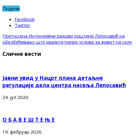
Подели
Facebook
Twitter
Претходна
Интензивни радови општине Лепосавић на
обезбеђивању што квалитетнијих услова за живот на селу
Сличне вести
Јавни увид у Нацрт плана детаљне
регулације дела центра насеља Лепосавић
24. јул 2020.
О Б А В Е Ш Т Е Њ Е
19. фебруар 2026.