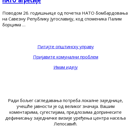
Поводом 26. годишњице од почетка НАТО бомбардовања
на Савезну Републику Југославију, код споменика Палим
борцима …
Питајте општинску управу
Пријавите комунални проблем
Имам идеју
Ради бољег сагледавања потреба локалне заједнице,
учешће јавности је од великог значаја. Вашим
коментарима, сугестијама, предлозима допринесите
дефинисању заједничке визије уређења центра насеља
Лепосавић.