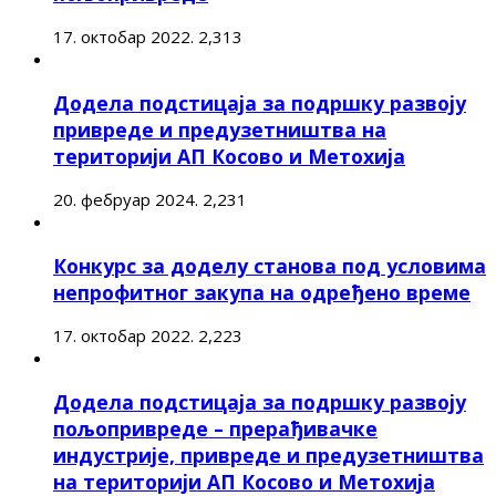
17. октобар 2022.
2,313
Додела подстицаја за подршку развоју
привреде и предузетништва на
територији АП Косово и Метохија
20. фебруар 2024.
2,231
Конкурс за доделу станова под условима
непрофитног закупа на одређено време
17. октобар 2022.
2,223
Додела подстицаја за подршку развоју
пољопривреде – прерађивачке
индустрије, привреде и предузетништва
на територији АП Косово и Метохија