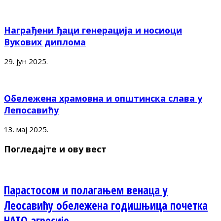
Награђени ђаци генерација и носиоци
Вукових диплома
29. јун 2025.
Обележена храмовна и општинска слава у
Лепосавићу
13. мај 2025.
Погледајте и ову вест
Парастосом и полагањем венаца у
Леосавићу обележена годишњица почетка
НАТО агресије