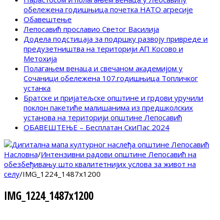
обележена годишњица почетка НАТО агресије
Обавештење
Лепосавић прославио Светог Василија
Додела подстицаја за подршку развоју привреде и
предузетништва на територији АП Косово и
Метохија
Полагањем венаца и свечаном академијом у
Сочаници обележена 107.годишњица Топличког
устанка
Братске и пријатељске општине и грдови уручили
поклон пакетиће малишанима из предшколских
установа на територији општине Лепосавић
ОБАВЕШТЕЊЕ – Бесплатан СкиПас 2024
Насловна
/
Интензивни радови општине Лепосавић на
обезбеђивању што квалитетнијих услова за живот на
селу
/
IMG_1224_1487x1200
IMG_1224_1487x1200