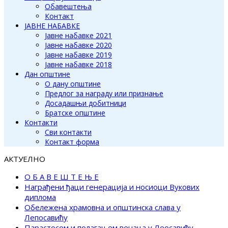
Обавештења
Контакт
ЈАВНЕ НАБАВКЕ
Јавне набавке 2021
Јавне набавке 2020
Јавне набавке 2019
Јавне набавке 2018
Дан општине
О дану општине
Предлог за награду или признање
Досадашњи добитници
Братске општине
Контакти
Сви контакти
Контакт форма
АКТУЕЛНО
О Б А В Е Ш Т Е Њ Е
Награђени ђаци генерација и носиоци Вукових
диплома
Обележена храмовна и општинска слава у
Лепосавићу
Парастосом и полагањем венаца у Леосавићу