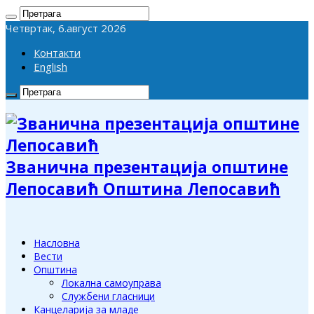
Четвртак, 6.август 2026
Контакти
English
Званична презентација општине
Лепосавић Општина Лепосавић
Насловна
Вести
Општина
Локална самоуправа
Службени гласници
Канцеларија за младе