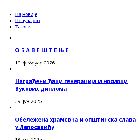
Најновије
Популарно
Тагови
О Б А В Е Ш Т Е Њ Е
19. фебруар 2026.
Награђени ђаци генерација и носиоци
Вукових диплома
29. јун 2025.
Обележена храмовна и општинска слава
у Лепосавићу
13. мај 2025.