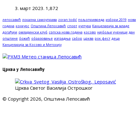
3. март 2023.
1,872
лепосавић
локална самоуправа
zoran todić
пољопривреда
избори 2019
нова
година
конкурс
Општина Лепосавић
спорт
култура
Канцеларија за младе
догађаји
омладински клуб
српска нова година
косово
најбољи ученици
дан
општине
божић
образовање
изградња
сабор
црква
рок фест
деца
Канцеларија за Косово и Метохију
Црква у Лепосавићу
Црква Светог Василија Острошког
© Copyright 2026, Општина Лепосавић