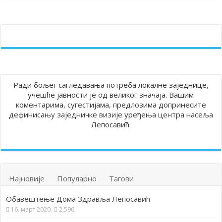
Ради бољег сагледавања потреба локалне заједнице,
учешће јавности је од великог значаја. Вашим
коментарима, сугестијама, предлозима допринесите
дефинисању заједничке визије уређења центра насеља
Лепосавић.
Најновије
Популарно
Тагови
Обавештење Дома Здравља Лепосавић
16. март 2020.
2,596