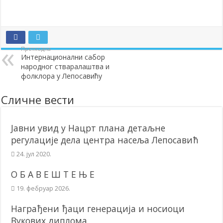
Додела подстицаја за подршку развоју привреде и предузетништв
Полагањем венаца и свечаном академијом у Сочаници обележена
Братске и пријатељске општине и грдови уручили поклон пакети
Претходна
Интернационални сабор
ОБАВЕШТЕЊЕ – Бесплатан СкиПас 2024
народног стваралаштва и
фолклора у Лепосавићу
Сличне вести
Јавни увид у Нацрт плана детаљне
регулације дела центра насеља Лепосавић
24. јул 2020.
О Б А В Е Ш Т Е Њ Е
19. фебруар 2026.
Награђени ђаци генерација и носиоци
Вукових диплома