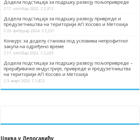
Додела подстицаја за подршку развоју пољопривреде
17. октобар 2022.
2,313
Додела подстицаја за подршку развоју привреде и
предузетништва на територији АП Косово и Метохија
20. фебруар 2024.
2,231
Конкурс за доделу станова под условима непрофитног
закупа на одређено време
17. октобар 2022.
2,223
Додела подстицаја за подршку развоју пољопривреде –
прерађивачке индустрије, привреде и предузетништва
на територији АП Косово и Метохија
3. март 2023.
1,872
Црква у Лепосавићу