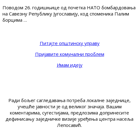
Поводом 26. годишњице од почетка НАТО бомбардовања
на Савезну Републику Југославију, код споменика Палим
борцима …
Питајте општинску управу
Пријавите комунални проблем
Имам идеју
Ради бољег сагледавања потреба локалне заједнице,
учешће јавности је од великог значаја. Вашим
коментарима, сугестијама, предлозима допринесите
дефинисању заједничке визије уређења центра насеља
Лепосавић.