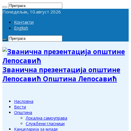
Понедељак, 10.август 2026
Контакти
English
Званична презентација општине
Лепосавић Општина Лепосавић
Насловна
Вести
Општина
Локална самоуправа
Службени гласници
Канцеларија за младе