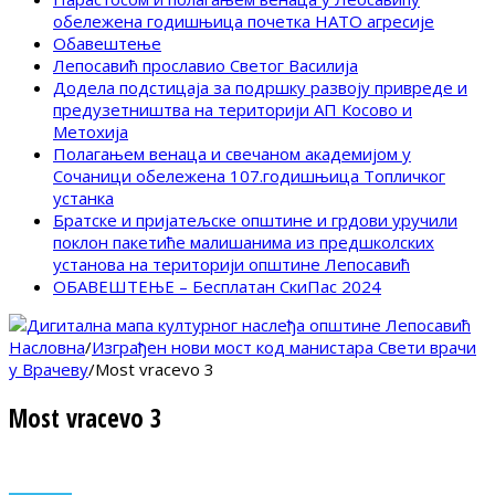
обележена годишњица почетка НАТО агресије
Обавештење
Лепосавић прославио Светог Василија
Додела подстицаја за подршку развоју привреде и
предузетништва на територији АП Косово и
Метохија
Полагањем венаца и свечаном академијом у
Сочаници обележена 107.годишњица Топличког
устанка
Братске и пријатељске општине и грдови уручили
поклон пакетиће малишанима из предшколских
установа на територији општине Лепосавић
ОБАВЕШТЕЊЕ – Бесплатан СкиПас 2024
Насловна
/
Изграђен нови мост код манистара Свети врачи
у Врачеву
/
Most vracevo 3
Most vracevo 3