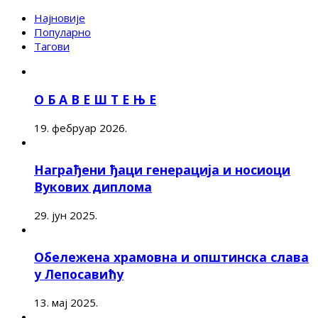
Најновије
Популарно
Тагови
О Б А В Е Ш Т Е Њ Е
19. фебруар 2026.
Награђени ђаци генерација и носиоци
Вукових диплома
29. јун 2025.
Обележена храмовна и општинска слава
у Лепосавићу
13. мај 2025.