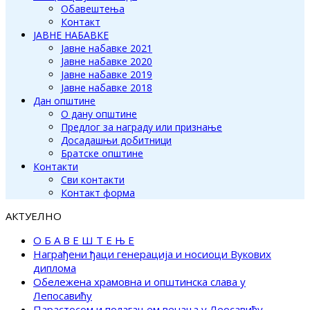
Обавештења
Контакт
ЈАВНЕ НАБАВКЕ
Јавне набавке 2021
Јавне набавке 2020
Јавне набавке 2019
Јавне набавке 2018
Дан општине
О дану општине
Предлог за награду или признање
Досадашњи добитници
Братске општине
Контакти
Сви контакти
Контакт форма
АКТУЕЛНО
О Б А В Е Ш Т Е Њ Е
Награђени ђаци генерација и носиоци Вукових
диплома
Обележена храмовна и општинска слава у
Лепосавићу
Парастосом и полагањем венаца у Леосавићу