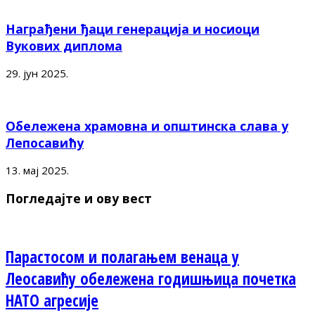
Награђени ђаци генерација и носиоци
Вукових диплома
29. јун 2025.
Обележена храмовна и општинска слава у
Лепосавићу
13. мај 2025.
Погледајте и ову вест
Парастосом и полагањем венаца у
Леосавићу обележена годишњица почетка
НАТО агресије