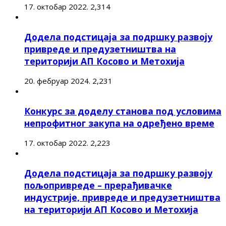
17. октобар 2022.
2,314
Додела подстицаја за подршку развоју
привреде и предузетништва на
територији АП Косово и Метохија
20. фебруар 2024.
2,231
Конкурс за доделу станова под условима
непрофитног закупа на одређено време
17. октобар 2022.
2,223
Додела подстицаја за подршку развоју
пољопривреде – прерађивачке
индустрије, привреде и предузетништва
на територији АП Косово и Метохија