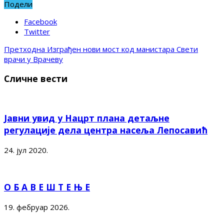
Подели
Facebook
Twitter
Претходна
Изграђен нови мост код манистара Свети
врачи у Врачеву
Сличне вести
Јавни увид у Нацрт плана детаљне
регулације дела центра насеља Лепосавић
24. јул 2020.
О Б А В Е Ш Т Е Њ Е
19. фебруар 2026.