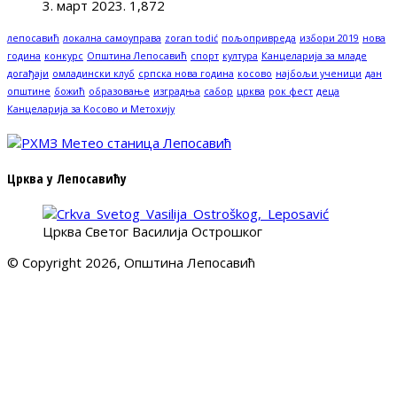
3. март 2023.
1,872
лепосавић
локална самоуправа
zoran todić
пољопривреда
избори 2019
нова
година
конкурс
Општина Лепосавић
спорт
култура
Канцеларија за младе
догађаји
омладински клуб
српска нова година
косово
најбољи ученици
дан
општине
божић
образовање
изградња
сабор
црква
рок фест
деца
Канцеларија за Косово и Метохију
Црква у Лепосавићу
Црква Светог Василија Острошког
© Copyright 2026, Општина Лепосавић