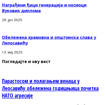
Награђени ђаци генерација и носиоци
Вукових диплома
29. јун 2025.
Обележена храмовна и општинска слава у
Лепосавићу
13. мај 2025.
Погледајте и ову вест
Парастосом и полагањем венаца у
Леосавићу обележена годишњица почетка
НАТО агресије