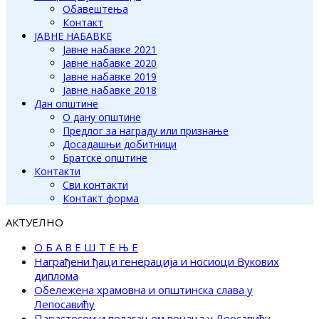
Обавештења
Контакт
ЈАВНЕ НАБАВКЕ
Јавне набавке 2021
Јавне набавке 2020
Јавне набавке 2019
Јавне набавке 2018
Дан општине
О дану општине
Предлог за награду или признање
Досадашњи добитници
Братске општине
Контакти
Сви контакти
Контакт форма
АКТУЕЛНО
О Б А В Е Ш Т Е Њ Е
Награђени ђаци генерација и носиоци Вукових
диплома
Обележена храмовна и општинска слава у
Лепосавићу
Парастосом и полагањем венаца у Леосавићу