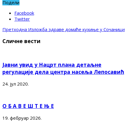
Подели
Facebook
Twitter
Претходна
Изложба здраве домаће кухиње у Сочаници
Сличне вести
Јавни увид у Нацрт плана детаљне
регулације дела центра насеља Лепосавић
24. јул 2020.
О Б А В Е Ш Т Е Њ Е
19. фебруар 2026.