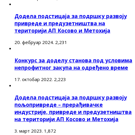
Додела подстицаја за подршку развоју
привреде и предузетништва на
територији АП Косово и Метохија
20. фебруар 2024.
2,231
Конкурс за доделу станова под условима
непрофитног закупа на одређено време
17. октобар 2022.
2,223
Додела подстицаја за подршку развоју
пољопривреде – прерађивачке
индустрије, привреде и предузетништва
на територији АП Косово и Метохија
3. март 2023.
1,872