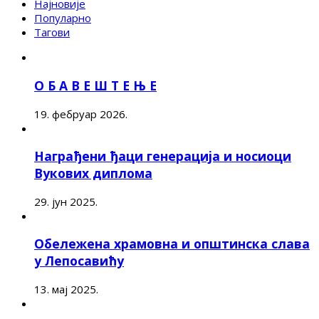
Најновије
Популарно
Тагови
О Б А В Е Ш Т Е Њ Е
19. фебруар 2026.
Награђени ђаци генерација и носиоци
Вукових диплома
29. јун 2025.
Обележена храмовна и општинска слава
у Лепосавићу
13. мај 2025.