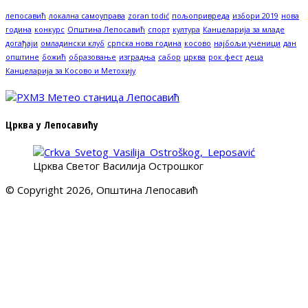
лепосавић
локална самоуправа
zoran todić
пољопривреда
избори 2019
нова
година
конкурс
Општина Лепосавић
спорт
култура
Канцеларија за младе
догађаји
омладински клуб
српска нова година
косово
најбољи ученици
дан
општине
божић
образовање
изградња
сабор
црква
рок фест
деца
Канцеларија за Косово и Метохију
Црква у Лепосавићу
Црква Светог Василија Острошког
© Copyright 2026, Општина Лепосавић