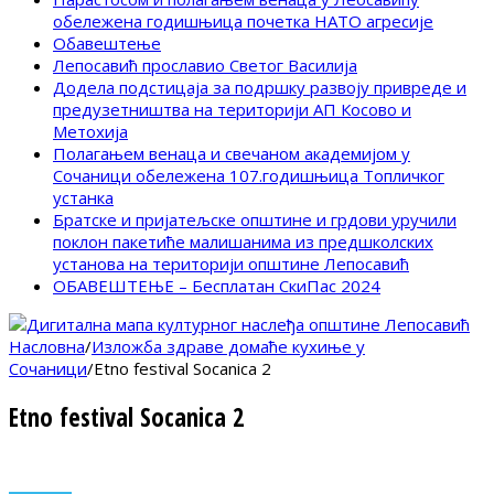
обележена годишњица почетка НАТО агресије
Обавештење
Лепосавић прославио Светог Василија
Додела подстицаја за подршку развоју привреде и
предузетништва на територији АП Косово и
Метохија
Полагањем венаца и свечаном академијом у
Сочаници обележена 107.годишњица Топличког
устанка
Братске и пријатељске општине и грдови уручили
поклон пакетиће малишанима из предшколских
установа на територији општине Лепосавић
ОБАВЕШТЕЊЕ – Бесплатан СкиПас 2024
Насловна
/
Изложба здраве домаће кухиње у
Сочаници
/
Etno festival Socanica 2
Etno festival Socanica 2