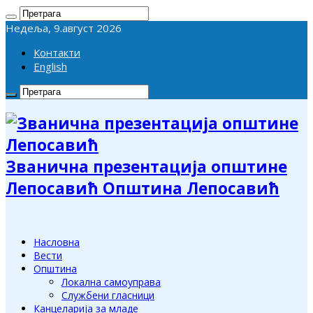
Недеља, 9.август 2026
Контакти
English
Званична презентација општине
Лепосавић Општина Лепосавић
Насловна
Вести
Општина
Локална самоуправа
Службени гласници
Канцеларија за младе