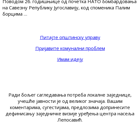
Поводом 26. годишњице од почетка НАТО бомбардовања
на Савезну Републику Југославију, код споменика Палим
борцима …
Питајте општинску управу
Пријавите комунални проблем
Имам идеју
Ради бољег сагледавања потреба локалне заједнице,
учешће јавности је од великог значаја. Вашим
коментарима, сугестијама, предлозима допринесите
дефинисању заједничке визије уређења центра насеља
Лепосавић.