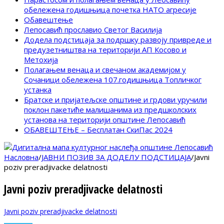
обележена годишњица почетка НАТО агресије
Обавештење
Лепосавић прославио Светог Василија
Додела подстицаја за подршку развоју привреде и
предузетништва на територији АП Косово и
Метохија
Полагањем венаца и свечаном академијом у
Сочаници обележена 107.годишњица Топличког
устанка
Братске и пријатељске општине и грдови уручили
поклон пакетиће малишанима из предшколских
установа на територији општине Лепосавић
ОБАВЕШТЕЊЕ – Бесплатан СкиПас 2024
Насловна
/
JАВНИ ПОЗИВ ЗА ДОДЕЛУ ПОДСТИЦАЈА
/
Javni
poziv preradjivacke delatnosti
Javni poziv preradjivacke delatnosti
Javni poziv preradjivacke delatnosti