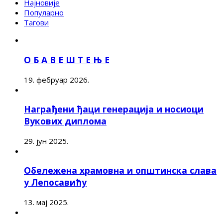
Најновије
Популарно
Тагови
О Б А В Е Ш Т Е Њ Е
19. фебруар 2026.
Награђени ђаци генерација и носиоци
Вукових диплома
29. јун 2025.
Обележена храмовна и општинска слава
у Лепосавићу
13. мај 2025.