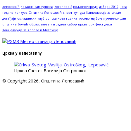
лепосавић
локална самоуправа
zoran todić
пољопривреда
избори 2019
нова
година
конкурс
Општина Лепосавић
спорт
култура
Канцеларија за младе
догађаји
омладински клуб
српска нова година
косово
најбољи ученици
дан
општине
божић
образовање
изградња
сабор
црква
рок фест
деца
Канцеларија за Косово и Метохију
Црква у Лепосавићу
Црква Светог Василија Острошког
© Copyright 2026, Општина Лепосавић