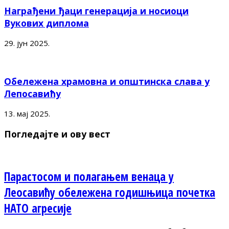
Награђени ђаци генерација и носиоци
Вукових диплома
29. јун 2025.
Обележена храмовна и општинска слава у
Лепосавићу
13. мај 2025.
Погледајте и ову вест
Парастосом и полагањем венаца у
Леосавићу обележена годишњица почетка
НАТО агресије