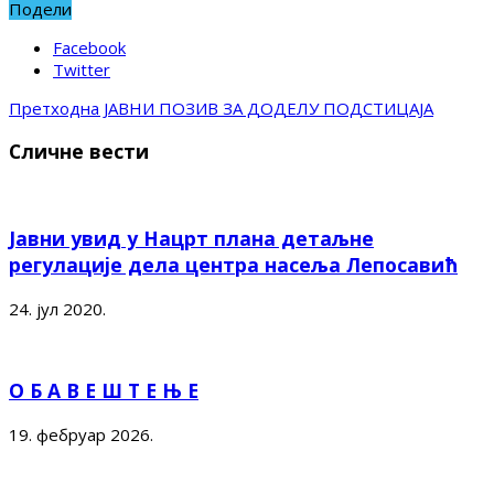
Подели
Facebook
Twitter
Претходна
JАВНИ ПОЗИВ ЗА ДОДЕЛУ ПОДСТИЦАЈА
Сличне вести
Јавни увид у Нацрт плана детаљне
регулације дела центра насеља Лепосавић
24. јул 2020.
О Б А В Е Ш Т Е Њ Е
19. фебруар 2026.