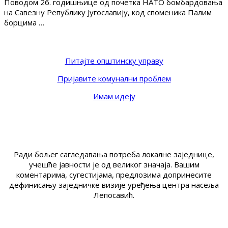
Поводом 26. годишњице од почетка НАТО бомбардовања
на Савезну Републику Југославију, код споменика Палим
борцима …
Питајте општинску управу
Пријавите комунални проблем
Имам идеју
Ради бољег сагледавања потреба локалне заједнице,
учешће јавности је од великог значаја. Вашим
коментарима, сугестијама, предлозима допринесите
дефинисању заједничке визије уређења центра насеља
Лепосавић.