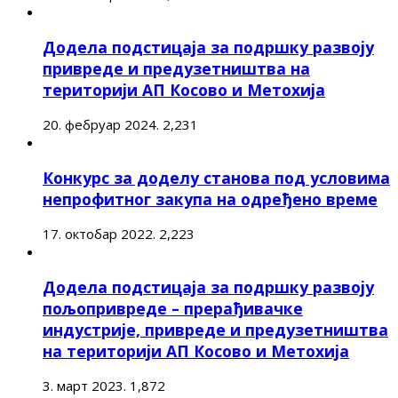
Додела подстицаја за подршку развоју
привреде и предузетништва на
територији АП Косово и Метохија
20. фебруар 2024.
2,231
Конкурс за доделу станова под условима
непрофитног закупа на одређено време
17. октобар 2022.
2,223
Додела подстицаја за подршку развоју
пољопривреде – прерађивачке
индустрије, привреде и предузетништва
на територији АП Косово и Метохија
3. март 2023.
1,872