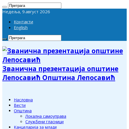
Недеља, 9.август 2026
Контакти
English
Званична презентација општине
Лепосавић Општина Лепосавић
Насловна
Вести
Општина
Локална самоуправа
Службени гласници
Канцеларија за младе