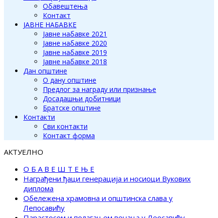
Обавештења
Контакт
ЈАВНЕ НАБАВКЕ
Јавне набавке 2021
Јавне набавке 2020
Јавне набавке 2019
Јавне набавке 2018
Дан општине
О дану општине
Предлог за награду или признање
Досадашњи добитници
Братске општине
Контакти
Сви контакти
Контакт форма
АКТУЕЛНО
О Б А В Е Ш Т Е Њ Е
Награђени ђаци генерација и носиоци Вукових
диплома
Обележена храмовна и општинска слава у
Лепосавићу
Парастосом и полагањем венаца у Леосавићу