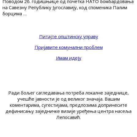
Поводом 26. годишњице од почетка НАТО бомбардовања
на Савезну Републику Југославију, код споменика Палим
борцима …
Питајте општинску управу
Пријавите комунални проблем
Имам идеју
Ради бољег сагледавања потреба локалне заједнице,
учешће јавности је од великог значаја. Вашим
коментарима, сугестијама, предлозима допринесите
дефинисању заједничке визије уређења центра насеља
Лепосавић.