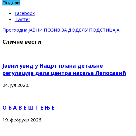
Подели
Facebook
Twitter
Претходна
JАВНИ ПОЗИВ ЗА ДОДЕЛУ ПОДСТИЦАЈА
Сличне вести
Јавни увид у Нацрт плана детаљне
регулације дела центра насеља Лепосавић
24. јул 2020.
О Б А В Е Ш Т Е Њ Е
19. фебруар 2026.