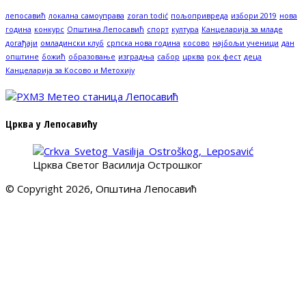
лепосавић
локална самоуправа
zoran todić
пољопривреда
избори 2019
нова
година
конкурс
Општина Лепосавић
спорт
култура
Канцеларија за младе
догађаји
омладински клуб
српска нова година
косово
најбољи ученици
дан
општине
божић
образовање
изградња
сабор
црква
рок фест
деца
Канцеларија за Косово и Метохију
Црква у Лепосавићу
Црква Светог Василија Острошког
© Copyright 2026, Општина Лепосавић