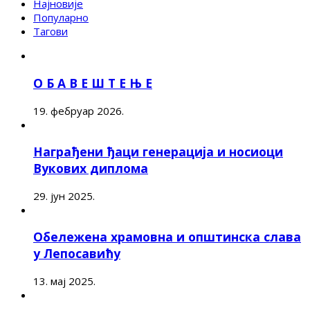
Најновије
Популарно
Тагови
О Б А В Е Ш Т Е Њ Е
19. фебруар 2026.
Награђени ђаци генерација и носиоци
Вукових диплома
29. јун 2025.
Обележена храмовна и општинска слава
у Лепосавићу
13. мај 2025.