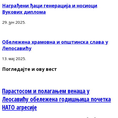
Награђени ђаци генерација и носиоци
Вукових диплома
29. јун 2025.
Обележена храмовна и општинска слава у
Лепосавићу
13. мај 2025.
Погледајте и ову вест
Парастосом и полагањем венаца у
Леосавићу обележена годишњица почетка
НАТО агресије