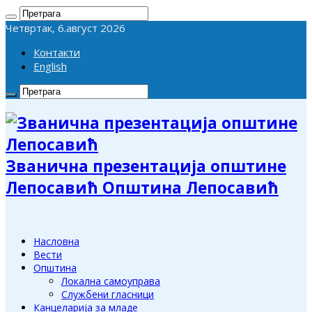
Четвртак, 6.август 2026
Контакти
English
Званична презентација општине
Лепосавић Општина Лепосавић
Насловна
Вести
Општина
Локална самоуправа
Службени гласници
Канцеларија за младе