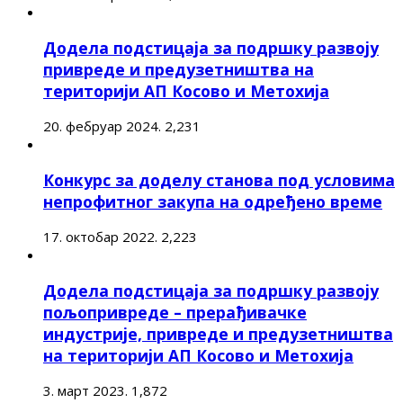
Додела подстицаја за подршку развоју
привреде и предузетништва на
територији АП Косово и Метохија
20. фебруар 2024.
2,231
Конкурс за доделу станова под условима
непрофитног закупа на одређено време
17. октобар 2022.
2,223
Додела подстицаја за подршку развоју
пољопривреде – прерађивачке
индустрије, привреде и предузетништва
на територији АП Косово и Метохија
3. март 2023.
1,872