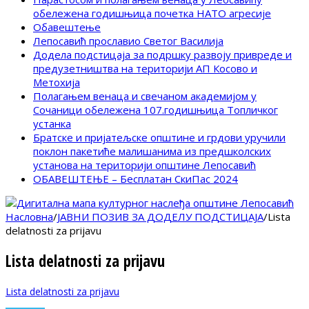
обележена годишњица почетка НАТО агресије
Обавештење
Лепосавић прославио Светог Василија
Додела подстицаја за подршку развоју привреде и
предузетништва на територији АП Косово и
Метохија
Полагањем венаца и свечаном академијом у
Сочаници обележена 107.годишњица Топличког
устанка
Братске и пријатељске општине и грдови уручили
поклон пакетиће малишанима из предшколских
установа на територији општине Лепосавић
ОБАВЕШТЕЊЕ – Бесплатан СкиПас 2024
Насловна
/
JАВНИ ПОЗИВ ЗА ДОДЕЛУ ПОДСТИЦАЈА
/
Lista
delatnosti za prijavu
Lista delatnosti za prijavu
Lista delatnosti za prijavu