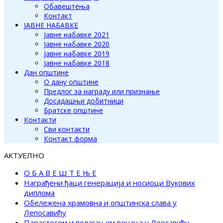
Обавештења
Контакт
ЈАВНЕ НАБАВКЕ
Јавне набавке 2021
Јавне набавке 2020
Јавне набавке 2019
Јавне набавке 2018
Дан општине
О дану општине
Предлог за награду или признање
Досадашњи добитници
Братске општине
Контакти
Сви контакти
Контакт форма
АКТУЕЛНО
О Б А В Е Ш Т Е Њ Е
Награђени ђаци генерација и носиоци Вукових
диплома
Обележена храмовна и општинска слава у
Лепосавићу
Парастосом и полагањем венаца у Леосавићу