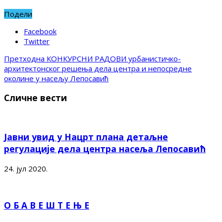
Подели
Facebook
Twitter
Претходна
КОНКУРСНИ РАДОВИ урбанистичко-
архитектонског решења дела центра и непосредне
околине у насељу Лепосавић
Сличне вести
Јавни увид у Нацрт плана детаљне
регулације дела центра насеља Лепосавић
24. јул 2020.
О Б А В Е Ш Т Е Њ Е