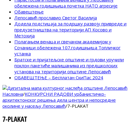
обележена годишњица почетка НАТО агресије
Обавештење
Лепосавић прославио Светог Василија
Додела подстицаја за подршку развоју привреде и
предузетништва на територији АП Косово и
Метохија
Полагањем венаца и свечаном академијом у
Сочаници обележена 107.годишњица Топличког
устанка
Братске и пријатељске општине и грдови уручили
поклон пакетиће малишанима из предшколских
установа на територији општине Лепосавић
ОБАВЕШТЕЊЕ – Бесплатан СкиПас 2024
Насловна
/
КОНКУРСНИ РАДОВИ урбанистичко-
архитектонског решења дела центра и непосредне
околине у насељу Лепосавић
/
7-PLAKAT
7-PLAKAT