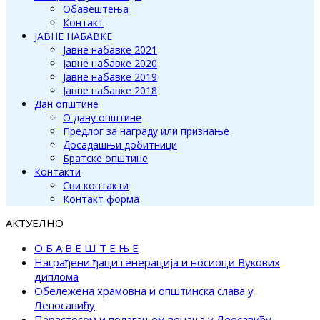
Обавештења
Контакт
ЈАВНЕ НАБАВКЕ
Јавне набавке 2021
Јавне набавке 2020
Јавне набавке 2019
Јавне набавке 2018
Дан општине
О дану општине
Предлог за награду или признање
Досадашњи добитници
Братске општине
Контакти
Сви контакти
Контакт форма
АКТУЕЛНО
О Б А В Е Ш Т Е Њ Е
Награђени ђаци генерација и носиоци Вукових
диплома
Обележена храмовна и општинска слава у
Лепосавићу
Парастосом и полагањем венаца у Леосавићу