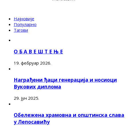
Најновије
Популарно
Тагови
О Б А В Е Ш Т Е Њ Е
19. фебруар 2026.
Награђени ђаци генерација и носиоци
Вукових диплома
29. јун 2025.
Обележена храмовна и општинска слава
у Лепосавићу