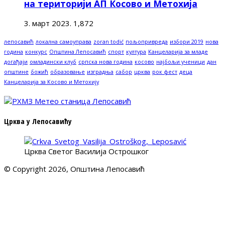
на територији АП Косово и Метохија
3. март 2023.
1,872
лепосавић
локална самоуправа
zoran todić
пољопривреда
избори 2019
нова
година
конкурс
Општина Лепосавић
спорт
култура
Канцеларија за младе
догађаји
омладински клуб
српска нова година
косово
најбољи ученици
дан
општине
божић
образовање
изградња
сабор
црква
рок фест
деца
Канцеларија за Косово и Метохију
Црква у Лепосавићу
Црква Светог Василија Острошког
© Copyright 2026, Општина Лепосавић