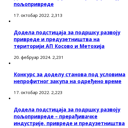
пољопривреде
17. октобар 2022.
2,313
Додела подстицаја за подршку развоју
привреде и предузетништва на
територији АП Косово и Метохија
20. фебруар 2024.
2,231
Конкурс за доделу станова под условима
непрофитног закупа на одређено време
17. октобар 2022.
2,223
Додела подстицаја за подршку развоју
пољопривреде – прерађивачке
индустрије, привреде и предузетништва