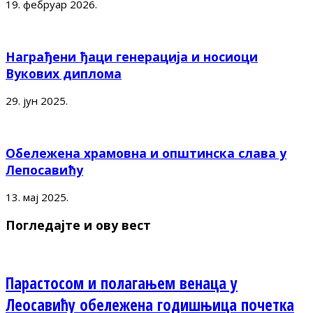
19. фебруар 2026.
Награђени ђаци генерација и носиоци
Вукових диплома
29. јун 2025.
Обележена храмовна и општинска слава у
Лепосавићу
13. мај 2025.
Погледајте и ову вест
Парастосом и полагањем венаца у
Леосавићу обележена годишњица почетка