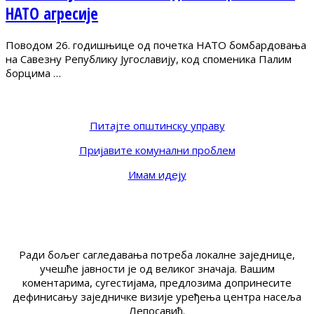
НАТО агресије
Поводом 26. годишњице од почетка НАТО бомбардовања
на Савезну Републику Југославију, код споменика Палим
борцима …
Питајте општинску управу
Пријавите комунални проблем
Имам идеју
Ради бољег сагледавања потреба локалне заједнице,
учешће јавности је од великог значаја. Вашим
коментарима, сугестијама, предлозима допринесите
дефинисању заједничке визије уређења центра насеља
Лепосавић.