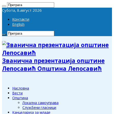
Субота, 8.август 2026
Контакти
English
Званична презентација општине
Лепосавић Општина Лепосавић
Насловна
Вести
Општина
Локална самоуправа
Службени гласници
Канцеларија за младе