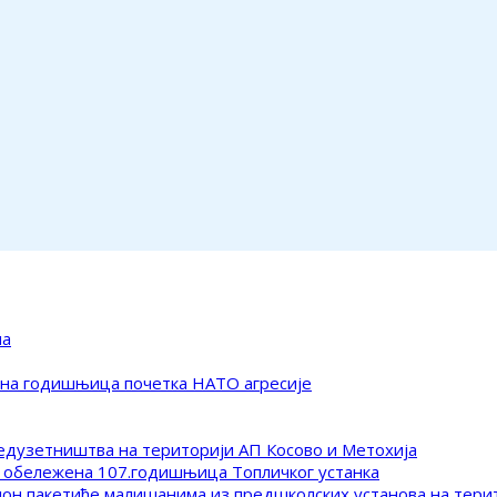
ма
ена годишњица почетка НАТО агресије
редузетништва на територији АП Косово и Метохија
 обележена 107.годишњица Топличког устанка
клон пакетиће малишанима из предшколских установа на тер