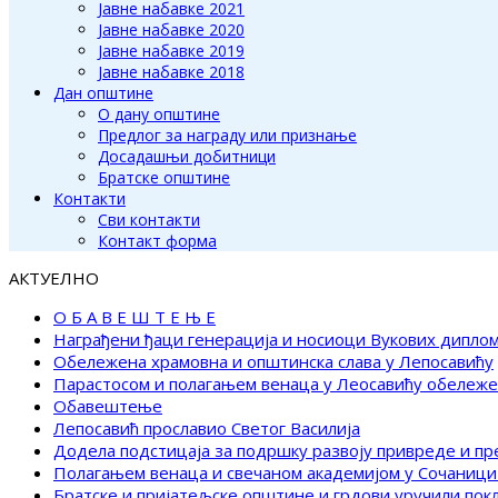
Јавне набавке 2021
Јавне набавке 2020
Јавне набавке 2019
Јавне набавке 2018
Дан општине
О дану општине
Предлог за награду или признање
Досадашњи добитници
Братске општине
Контакти
Сви контакти
Контакт форма
АКТУЕЛНО
О Б А В Е Ш Т Е Њ Е
Награђени ђаци генерација и носиоци Вукових дипло
Обележена храмовна и општинска слава у Лепосавићу
Парастосом и полагањем венаца у Леосавићу обележ
Обавештење
Лепосавић прославио Светог Василија
Додела подстицаја за подршку развоју привреде и п
Полагањем венаца и свечаном академијом у Сочаници
Братске и пријатељске општине и грдови уручили по