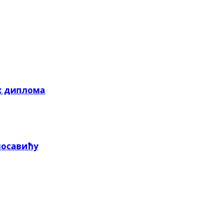
х диплома
посавићу