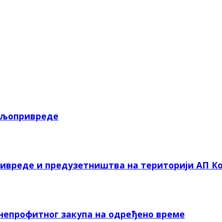
пољопривреде
ривреде и предузетништва на територији АП Ко
 непрофитног закупа на одређено време