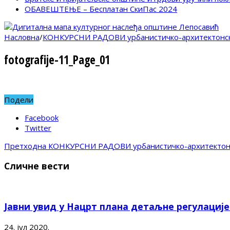
ОБАВЕШТЕЊЕ – Бесплатан СкиПас 2024
Насловна
/
КОНКУРСНИ РАДОВИ урбанистичко-архитектонско
fotografije-11_Page_01
Подели
Facebook
Twitter
Претходна
КОНКУРСНИ РАДОВИ урбанистичко-архитектонск
Сличне вести
Јавни увид у Нацрт плана детаљне регулациј
24. јул 2020.