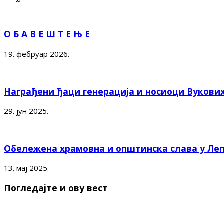
О Б А В Е Ш Т Е Њ Е
19. фебруар 2026.
Награђени ђаци генерација и носиоци Вукови
29. јун 2025.
Обележена храмовна и општинска слава у Ле
13. мај 2025.
Погледајте и ову вест