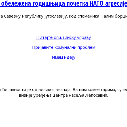
 обележена годишњица почетка НАТО агресиј
Савезну Републику Југославију, код споменика Палим борц
Питајте општинску управу
Пријавите комунални проблем
Имам идеју
ће јавности је од великог значаја. Вашим коментарима, су
визије уређења центра насеља Лепосавић.