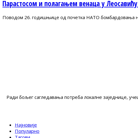
Парастосом и полагањем венаца у Леосавићу
Поводом 26. годишњице од почетка НАТО бомбардовања на 
Ради бољег сагледавања потреба локалне заједнице, учеш
Најновије
Популарно
Тагови