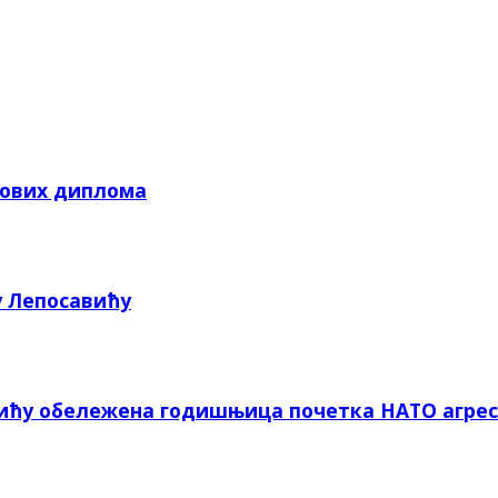
кових диплома
у Лепосавићу
вићу обележена годишњица почетка НАТО агрес