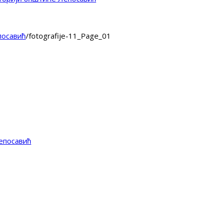
посавић
/
fotografije-11_Page_01
епосавић