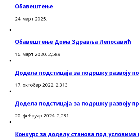
Обавештење
24. март 2025.
Обавештење Дома Здравља Лепосавић
16. март 2020.
2,589
Додела подстицаја за подршку развоју 
17. октобар 2022.
2,313
Додела подстицаја за подршку развоју п
20. фебруар 2024.
2,231
Конкурс за доделу станова под условима