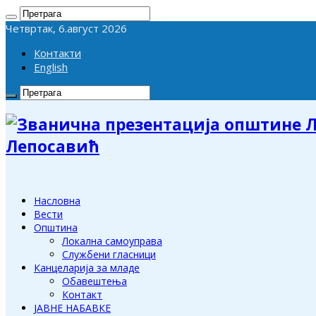
Четвртак, 6.август 2026
Контакти
English
Лепосавић
Насловна
Вести
Општина
Локална самоуправа
Службени гласници
Канцеларија за младе
Обавештења
Контакт
ЈАВНЕ НАБАВКЕ