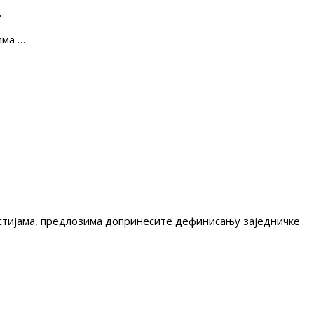
е
има …
гестијама, предлозима допринесите дефинисању заједничке