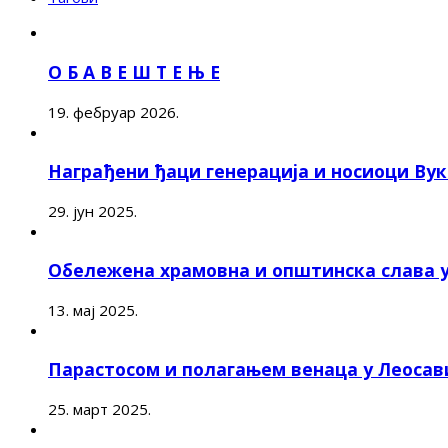
О Б А В Е Ш Т Е Њ Е
19. фебруар 2026.
Награђени ђаци генерација и носиоци Ву
29. јун 2025.
Обележена храмовна и општинска слава 
13. мај 2025.
Парастосом и полагањем венаца у Леоса
25. март 2025.