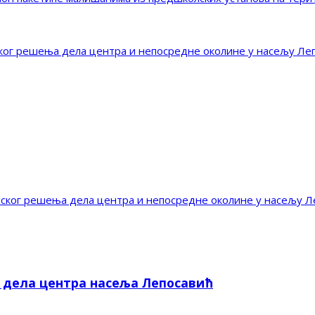
г решења дела центра и непосредне околине у насељу Ле
ог решења дела центра и непосредне околине у насељу Л
е дела центра насеља Лепосавић