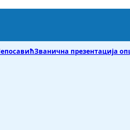
Званична презентација о