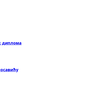
х диплома
посавићу