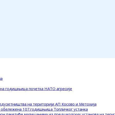
ма
ена годишњица почетка НАТО агресије
редузетништва на територији АП Косово и Метохија
 обележена 107.годишњица Топличког устанка
клон пакетиће малишанима из предшколских установа на тер