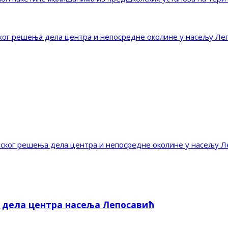
г решења дела центра и непосредне околине у насељу Ле
ог решења дела центра и непосредне околине у насељу Л
е дела центра насеља Лепосавић