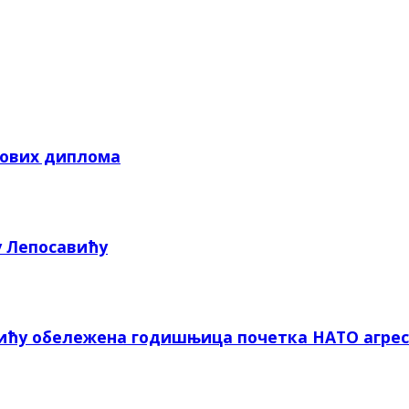
кових диплома
у Лепосавићу
вићу обележена годишњица почетка НАТО агрес