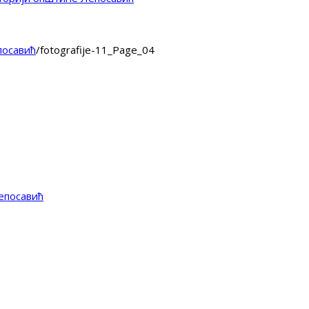
посавић
/
fotografije-11_Page_04
епосавић