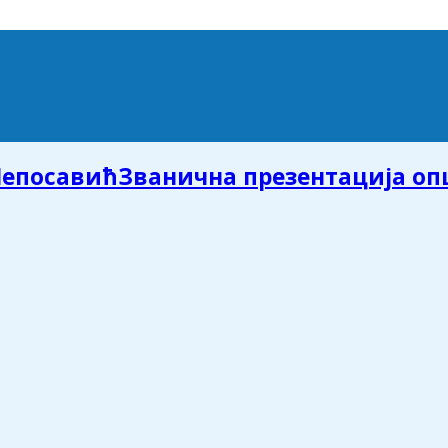
Званична презентација о