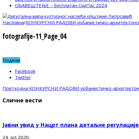
ОБАВЕШТЕЊЕ – Бесплатан СкиПас 2024
Насловна
/
КОНКУРСНИ РАДОВИ урбанистичко-архитектонско
fotografije-11_Page_04
Подели
Facebook
Twitter
Претходна
КОНКУРСНИ РАДОВИ урбанистичко-архитектонск
Сличне вести
Јавни увид у Нацрт плана детаљне регулациј
24. јул 2020.