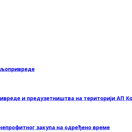
пољопривреде
ривреде и предузетништва на територији АП Ко
 непрофитног закупа на одређено време