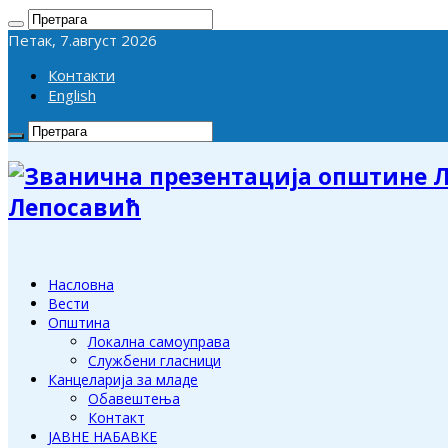
Петак, 7.август 2026
Контакти
English
Лепосавић
Насловна
Вести
Општина
Локална самоуправа
Службени гласници
Канцеларија за младе
Обавештења
Контакт
ЈАВНЕ НАБАВКЕ