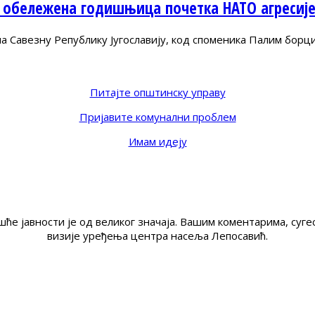
 обележена годишњица почетка НАТО агресиј
Савезну Републику Југославију, код споменика Палим борц
Питајте општинску управу
Пријавите комунални проблем
Имам идеју
ће јавности је од великог значаја. Вашим коментарима, су
визије уређења центра насеља Лепосавић.