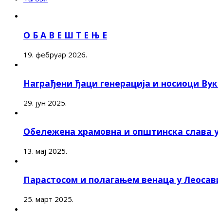
О Б А В Е Ш Т Е Њ Е
19. фебруар 2026.
Награђени ђаци генерација и носиоци Ву
29. јун 2025.
Обележена храмовна и општинска слава 
13. мај 2025.
Парастосом и полагањем венаца у Леоса
25. март 2025.