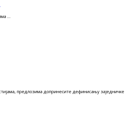
е
има …
гестијама, предлозима допринесите дефинисању заједничке