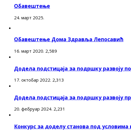
Обавештење
24. март 2025.
Обавештење Дома Здравља Лепосавић
16. март 2020.
2,589
Додела подстицаја за подршку развоју 
17. октобар 2022.
2,313
Додела подстицаја за подршку развоју п
20. фебруар 2024.
2,231
Конкурс за доделу станова под условима