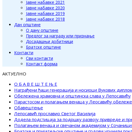
Јавне набавке 2021
Јавне набавке 2020
Јавне набавке 2019
Јавне набавке 2018
Дан општине
О дану општине
Предлог за награду или признање
Досадашњи добитници
Братске општине
Контакти
Сви контакти
Контакт форма
АКТУЕЛНО
О Б А В Е Ш Т Е Њ Е
Награђени ђаци генерација и носиоци Вукових дипло
Обележена храмовна и општинска слава у Лепосавићу
Парастосом и полагањем венаца у Леосавићу обележ
Обавештење
Лепосавић прославио Светог Василија
Додела подстицаја за подршку развоју привреде и п
Полагањем венаца и свечаном академијом у Сочаници
Братске и пријатељске општине и грдови уручили по