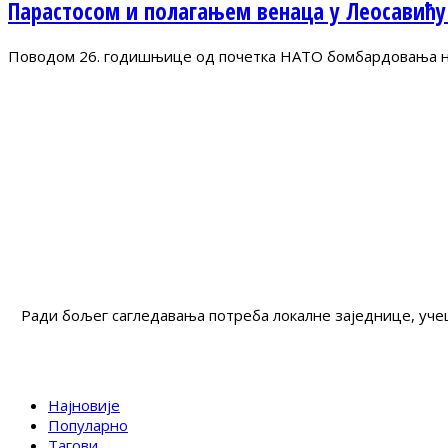
Парастосом и полагањем венаца у Леосавићу
Поводом 26. годишњице од почетка НАТО бомбардовања на 
Ради бољег сагледавања потреба локалне заједнице, учеш
Најновије
Популарно
Тагови