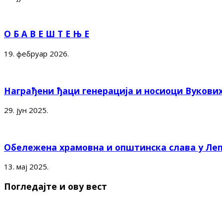
О Б А В Е Ш Т Е Њ Е
19. фебруар 2026.
Награђени ђаци генерација и носиоци Вукови
29. јун 2025.
Обележена храмовна и општинска слава у Ле
13. мај 2025.
Погледајте и ову вест