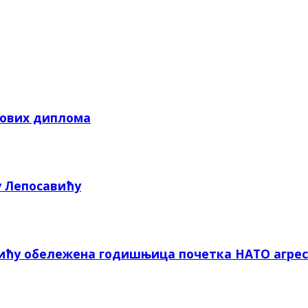
кових диплома
у Лепосавићу
вићу обележена годишњица почетка НАТО агрес