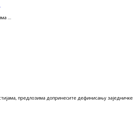
е
има …
гестијама, предлозима допринесите дефинисању заједничке