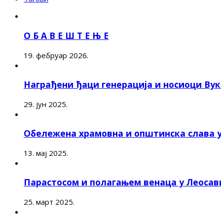
О Б А В Е Ш Т Е Њ Е
19. фебруар 2026.
Награђени ђаци генерација и носиоци Ву
29. јун 2025.
Обележена храмовна и општинска слава 
13. мај 2025.
Парастосом и полагањем венаца у Леоса
25. март 2025.