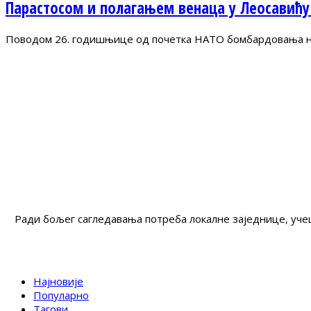
Парастосом и полагањем венаца у Леосавићу
Поводом 26. годишњице од почетка НАТО бомбардовања на 
Ради бољег сагледавања потреба локалне заједнице, учеш
Најновије
Популарно
Тагови