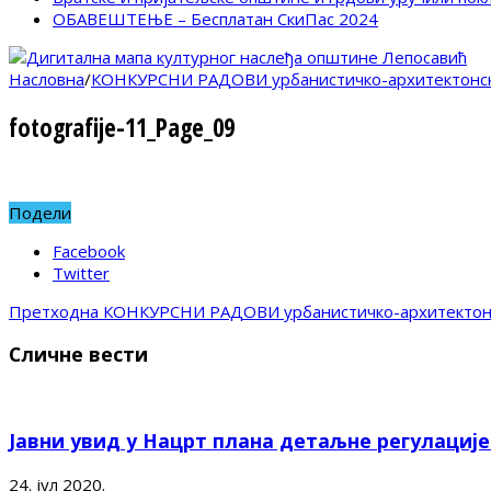
ОБАВЕШТЕЊЕ – Бесплатан СкиПас 2024
Насловна
/
КОНКУРСНИ РАДОВИ урбанистичко-архитектонско
fotografije-11_Page_09
Подели
Facebook
Twitter
Претходна
КОНКУРСНИ РАДОВИ урбанистичко-архитектонск
Сличне вести
Јавни увид у Нацрт плана детаљне регулациј
24. јул 2020.