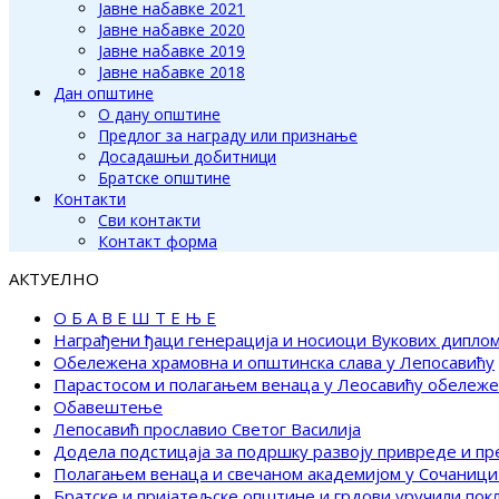
Јавне набавке 2021
Јавне набавке 2020
Јавне набавке 2019
Јавне набавке 2018
Дан општине
О дану општине
Предлог за награду или признање
Досадашњи добитници
Братске општине
Контакти
Сви контакти
Контакт форма
АКТУЕЛНО
О Б А В Е Ш Т Е Њ Е
Награђени ђаци генерација и носиоци Вукових дипло
Обележена храмовна и општинска слава у Лепосавићу
Парастосом и полагањем венаца у Леосавићу обележ
Обавештење
Лепосавић прославио Светог Василија
Додела подстицаја за подршку развоју привреде и п
Полагањем венаца и свечаном академијом у Сочаници
Братске и пријатељске општине и грдови уручили по