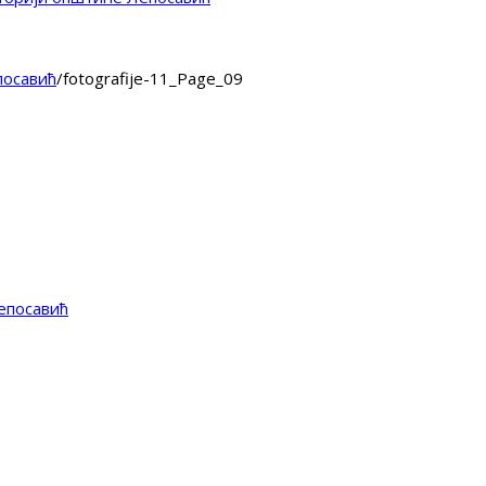
посавић
/
fotografije-11_Page_09
епосавић