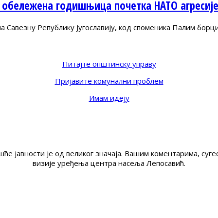
 обележена годишњица почетка НАТО агресиј
Савезну Републику Југославију, код споменика Палим борц
Питајте општинску управу
Пријавите комунални проблем
Имам идеју
ће јавности је од великог значаја. Вашим коментарима, су
визије уређења центра насеља Лепосавић.