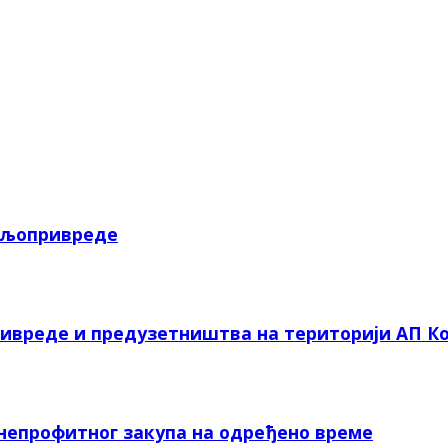
пољопривреде
ривреде и предузетништва на територији АП Ко
 непрофитног закупа на одређено време