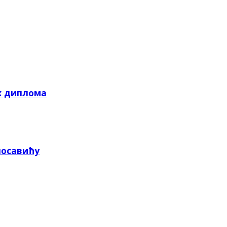
х диплома
посавићу