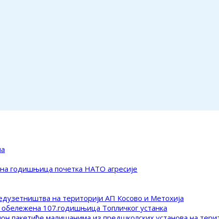
ма
ена годишњица почетка НАТО агресије
редузетништва на територији АП Косово и Метохија
 обележена 107.годишњица Топличког устанка
клон пакетиће малишанима из предшколских установа на тер