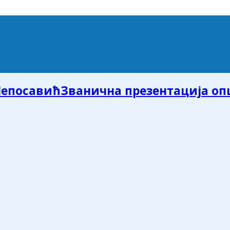
Званична презентација о