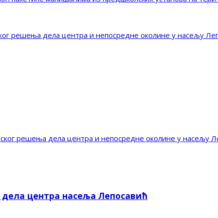
г решења дела центра и непосредне околине у насељу Ле
ог решења дела центра и непосредне околине у насељу Л
е дела центра насеља Лепосавић