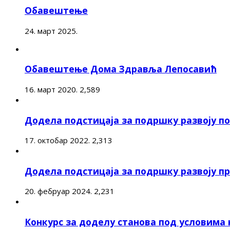
Обавештење
24. март 2025.
Обавештење Дома Здравља Лепосавић
16. март 2020.
2,589
Додела подстицаја за подршку развоју 
17. октобар 2022.
2,313
Додела подстицаја за подршку развоју п
20. фебруар 2024.
2,231
Конкурс за доделу станова под условима