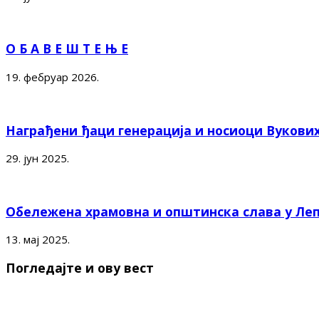
О Б А В Е Ш Т Е Њ Е
19. фебруар 2026.
Награђени ђаци генерација и носиоци Вукови
29. јун 2025.
Обележена храмовна и општинска слава у Ле
13. мај 2025.
Погледајте и ову вест