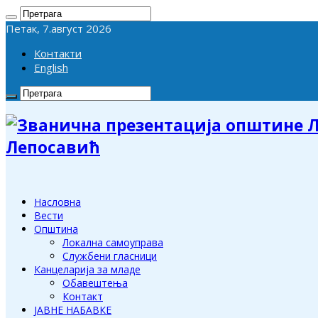
Петак, 7.август 2026
Контакти
English
Лепосавић
Насловна
Вести
Општина
Локална самоуправа
Службени гласници
Канцеларија за младе
Обавештења
Контакт
ЈАВНЕ НАБАВКЕ