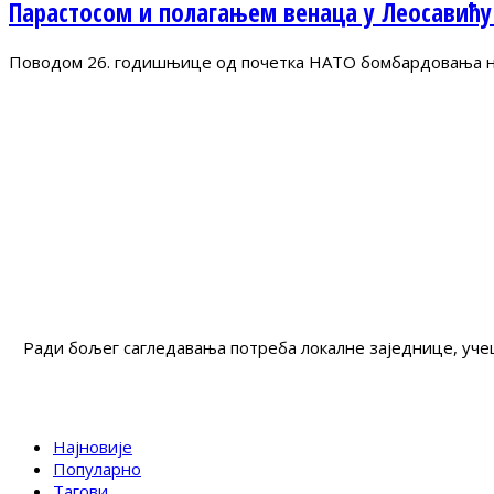
Парастосом и полагањем венаца у Леосавићу
Поводом 26. годишњице од почетка НАТО бомбардовања на 
Ради бољег сагледавања потреба локалне заједнице, учеш
Најновије
Популарно
Тагови