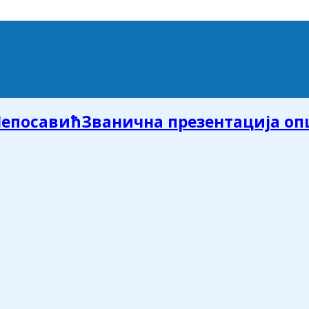
Званична презентација о