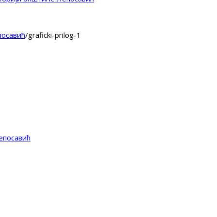
посавић
/
graficki-prilog-1
епосавић