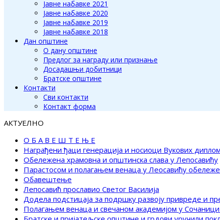
Јавне набавке 2021
Јавне набавке 2020
Јавне набавке 2019
Јавне набавке 2018
Дан општине
О дану општине
Предлог за награду или признање
Досадашњи добитници
Братске општине
Контакти
Сви контакти
Контакт форма
АКТУЕЛНО
О Б А В Е Ш Т Е Њ Е
Награђени ђаци генерација и носиоци Вукових дипло
Обележена храмовна и општинска слава у Лепосавићу
Парастосом и полагањем венаца у Леосавићу обележ
Обавештење
Лепосавић прославио Светог Василија
Додела подстицаја за подршку развоју привреде и п
Полагањем венаца и свечаном академијом у Сочаници
Братске и пријатељске општине и грдови уручили по