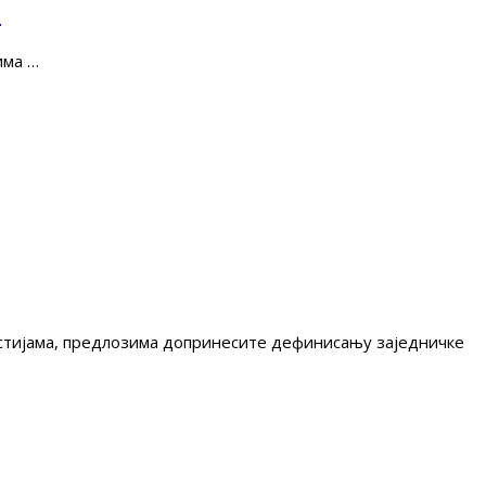
е
има …
гестијама, предлозима допринесите дефинисању заједничке