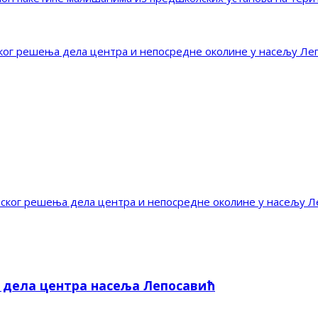
г решења дела центра и непосредне околине у насељу Ле
ог решења дела центра и непосредне околине у насељу Л
е дела центра насеља Лепосавић