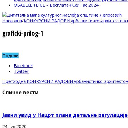
ОБАВЕШТЕЊЕ – Бесплатан СкиПас 2024
Насловна
/
КОНКУРСНИ РАДОВИ урбанистичко-архитектонско
graficki-prilog-1
Подели
Facebook
Twitter
Претходна
КОНКУРСНИ РАДОВИ урбанистичко-архитектонск
Сличне вести
Јавни увид у Нацрт плана детаљне регулациј
24. јул 2020.