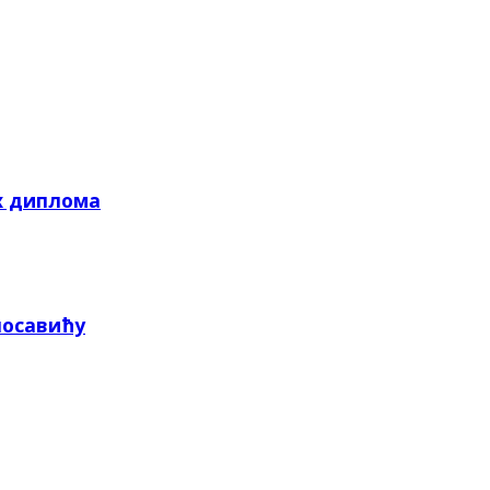
х диплома
посавићу