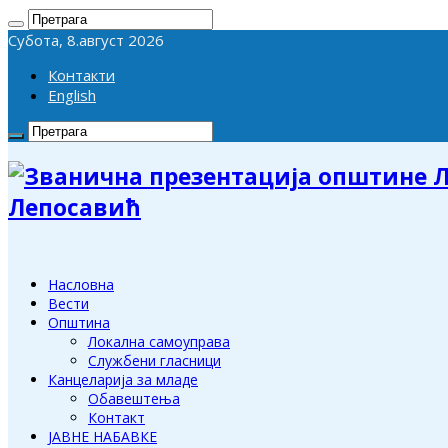
Субота, 8.август 2026
Контакти
English
Лепосавић
Насловна
Вести
Општина
Локална самоуправа
Службени гласници
Канцеларија за младе
Обавештења
Контакт
ЈАВНЕ НАБАВКЕ