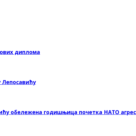
кових диплома
у Лепосавићу
вићу обележена годишњица почетка НАТО агрес