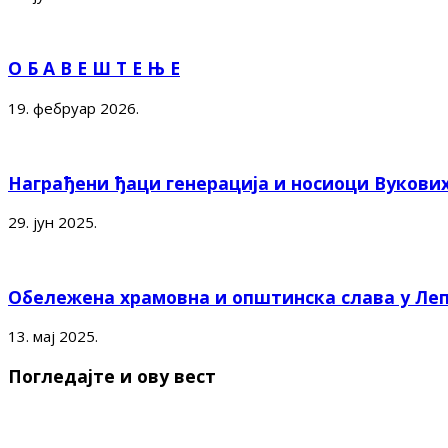
О Б А В Е Ш Т Е Њ Е
19. фебруар 2026.
Награђени ђаци генерација и носиоци Вукови
29. јун 2025.
Обележена храмовна и општинска слава у Ле
13. мај 2025.
Погледајте и ову вест