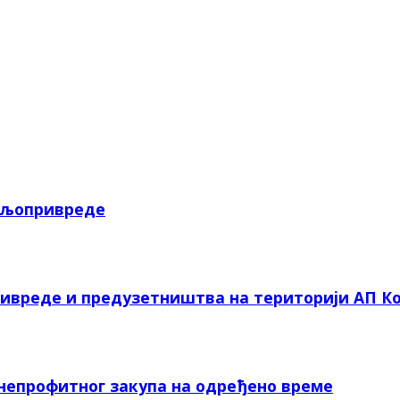
пољопривреде
ривреде и предузетништва на територији АП Ко
 непрофитног закупа на одређено време