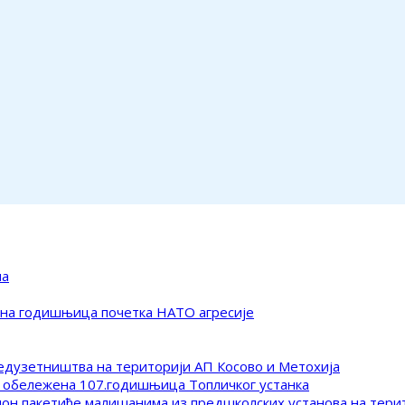
ма
ена годишњица почетка НАТО агресије
редузетништва на територији АП Косово и Метохија
 обележена 107.годишњица Топличког устанка
клон пакетиће малишанима из предшколских установа на тер