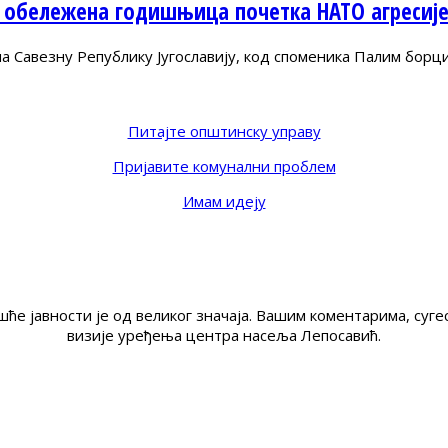
 обележена годишњица почетка НАТО агресиј
Савезну Републику Југославију, код споменика Палим борц
Питајте општинску управу
Пријавите комунални проблем
Имам идеју
ће јавности је од великог значаја. Вашим коментарима, су
визије уређења центра насеља Лепосавић.