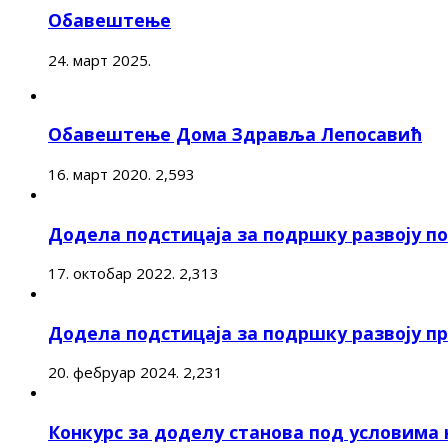
Обавештење
24. март 2025.
Обавештење Дома Здравља Лепосавић
16. март 2020.
2,593
Додела подстицаја за подршку развоју 
17. октобар 2022.
2,313
Додела подстицаја за подршку развоју п
20. фебруар 2024.
2,231
Конкурс за доделу станова под условима