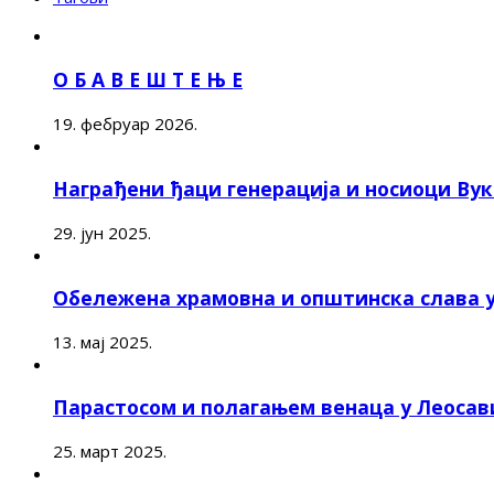
О Б А В Е Ш Т Е Њ Е
19. фебруар 2026.
Награђени ђаци генерација и носиоци Ву
29. јун 2025.
Обележена храмовна и општинска слава 
13. мај 2025.
Парастосом и полагањем венаца у Леоса
25. март 2025.