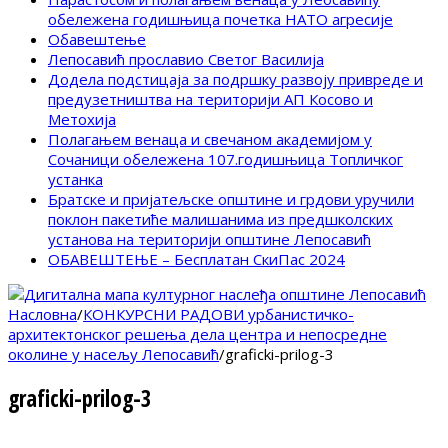
обележена годишњица почетка НАТО агресије
Обавештење
Лепосавић прославио Светог Василија
Додела подстицаја за подршку развоју привреде и
предузетништва на територији АП Косово и
Метохија
Полагањем венаца и свечаном академијом у
Сочаници обележена 107.годишњица Топличког
устанка
Братске и пријатељске општине и грдови уручили
поклон пакетиће малишанима из предшколских
установа на територији општине Лепосавић
ОБАВЕШТЕЊЕ – Бесплатан СкиПас 2024
Насловна
/
КОНКУРСНИ РАДОВИ урбанистичко-
архитектонског решења дела центра и непосредне
околине у насељу Лепосавић
/
graficki-prilog-3
graficki-prilog-3