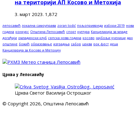
на територији АП Косово и Метохија
3. март 2023.
1,872
лепосавић
локална самоуправа
zoran todić
пољопривреда
избори 2019
нова
година
конкурс
Општина Лепосавић
спорт
култура
Канцеларија за младе
догађаји
омладински клуб
српска нова година
косово
најбољи ученици
дан
општине
божић
образовање
изградња
сабор
црква
рок фест
деца
Канцеларија за Косово и Метохију
Црква у Лепосавићу
Црква Светог Василија Острошког
© Copyright 2026, Општина Лепосавић