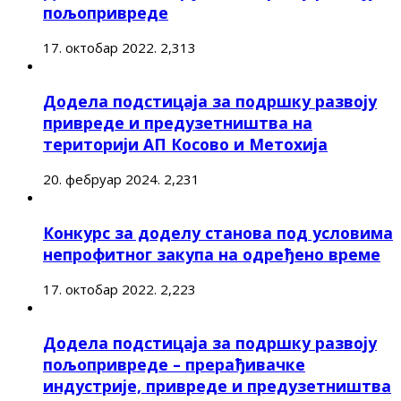
пољопривреде
17. октобар 2022.
2,313
Додела подстицаја за подршку развоју
привреде и предузетништва на
територији АП Косово и Метохија
20. фебруар 2024.
2,231
Конкурс за доделу станова под условима
непрофитног закупа на одређено време
17. октобар 2022.
2,223
Додела подстицаја за подршку развоју
пољопривреде – прерађивачке
индустрије, привреде и предузетништва