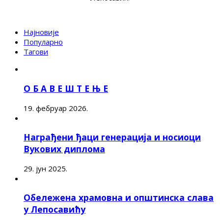
Најновије
Популарно
Тагови
О Б А В Е Ш Т Е Њ Е
19. фебруар 2026.
Награђени ђаци генерација и носиоци
Вукових диплома
29. јун 2025.
Обележена храмовна и општинска слава
у Лепосавићу