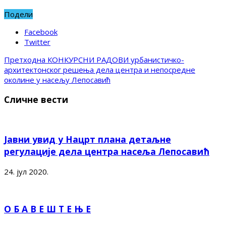
Подели
Facebook
Twitter
Претходна
КОНКУРСНИ РАДОВИ урбанистичко-
архитектонског решења дела центра и непосредне
околине у насељу Лепосавић
Сличне вести
Јавни увид у Нацрт плана детаљне
регулације дела центра насеља Лепосавић
24. јул 2020.
О Б А В Е Ш Т Е Њ Е