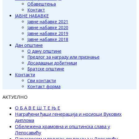
Обавештења
Контакт
ЈАВНЕ НАБАВКЕ
Јавне набавке 2021
Јавне набавке 2020
Јавне набавке 2019
Јавне набавке 2018
Дан општине
О дану општине
Предлог за награду или признање
Досадашњи добитници
Братске општине
Контакти
Сви контакти
Контакт форма
АКТУЕЛНО
О Б А В Е Ш Т Е Њ Е
Награђени ђаци генерација и носиоци Вукових
диплома
Обележена храмовна и општинска слава у
Лепосавићу
Парастосом и полагањем венаца у Леосавићу