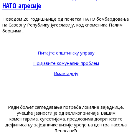
НАТО агресије
Поводом 26. годишњице од почетка НАТО бомбардовања
на Савезну Републику Југославију, код споменика Палим
борцима …
Питајте општинску управу
Пријавите комунални проблем
Имам идеју
Ради бољег сагледавања потреба локалне заједнице,
учешће јавности је од великог значаја. Вашим
коментарима, сугестијама, предлозима допринесите
дефинисању заједничке визије уређења центра насеља
Лепосавић.