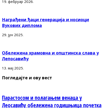
19. фебруар 2026.
Награђени ђаци генерација и носиоци
Вукових диплома
29. јун 2025.
Обележена храмовна и општинска слава у
Лепосавићу
13. мај 2025.
Погледајте и ову вест
Парастосом и полагањем венаца у
Леосавићу обележена годишњица почетка