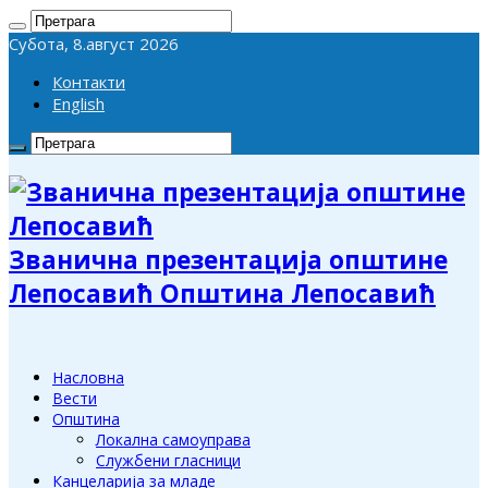
Субота, 8.август 2026
Контакти
English
Званична презентација општине
Лепосавић Општина Лепосавић
Насловна
Вести
Општина
Локална самоуправа
Службени гласници
Канцеларија за младе