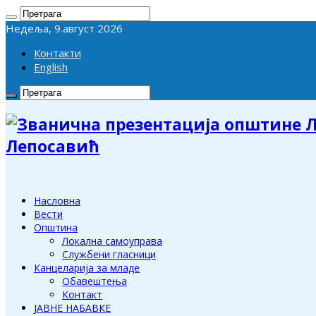
Недеља, 9.август 2026
Контакти
English
Лепосавић
Насловна
Вести
Општина
Локална самоуправа
Службени гласници
Канцеларија за младе
Обавештења
Контакт
ЈАВНЕ НАБАВКЕ