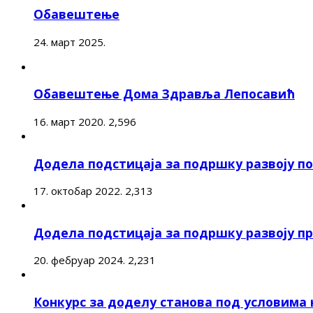
Обавештење
24. март 2025.
Обавештење Дома Здравља Лепосавић
16. март 2020.
2,596
Додела подстицаја за подршку развоју 
17. октобар 2022.
2,313
Додела подстицаја за подршку развоју п
20. фебруар 2024.
2,231
Конкурс за доделу станова под условима