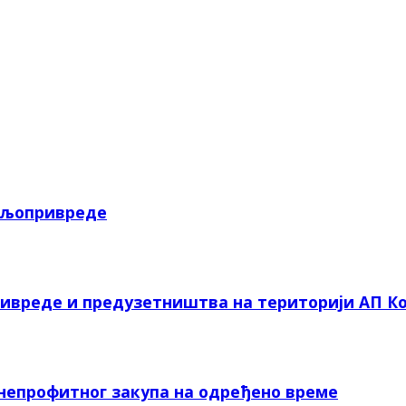
пољопривреде
ривреде и предузетништва на територији АП Ко
 непрофитног закупа на одређено време