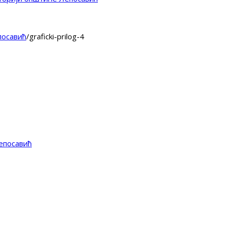
посавић
/
graficki-prilog-4
епосавић