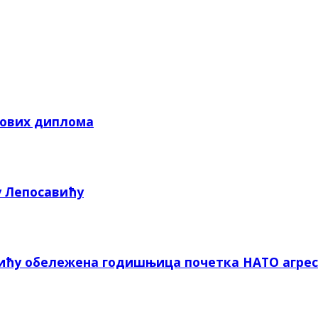
кових диплома
у Лепосавићу
вићу обележена годишњица почетка НАТО агрес