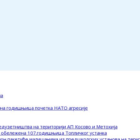
ма
ена годишњица почетка НАТО агресије
редузетништва на територији АП Косово и Метохија
 обележена 107.годишњица Топличког устанка
клон пакетиће малишанима из предшколских установа на тер