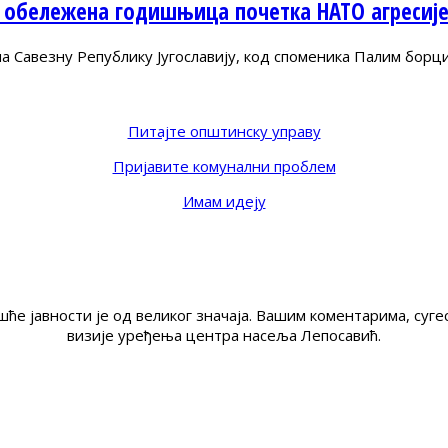
 обележена годишњица почетка НАТО агресиј
Савезну Републику Југославију, код споменика Палим борц
Питајте општинску управу
Пријавите комунални проблем
Имам идеју
ће јавности је од великог значаја. Вашим коментарима, су
визије уређења центра насеља Лепосавић.