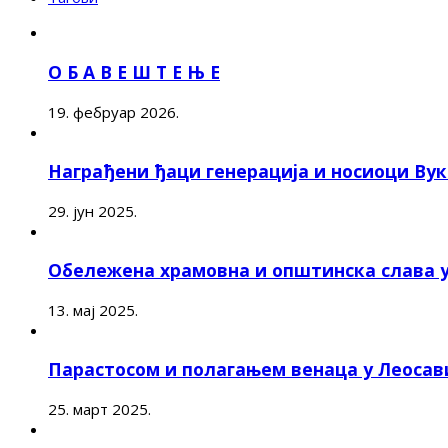
О Б А В Е Ш Т Е Њ Е
19. фебруар 2026.
Награђени ђаци генерација и носиоци Ву
29. јун 2025.
Обележена храмовна и општинска слава 
13. мај 2025.
Парастосом и полагањем венаца у Леоса
25. март 2025.