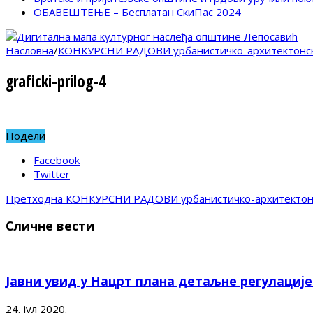
ОБАВЕШТЕЊЕ – Бесплатан СкиПас 2024
Насловна
/
КОНКУРСНИ РАДОВИ урбанистичко-архитектонско
graficki-prilog-4
Подели
Facebook
Twitter
Претходна
КОНКУРСНИ РАДОВИ урбанистичко-архитектонск
Сличне вести
Јавни увид у Нацрт плана детаљне регулациј
24. јул 2020.