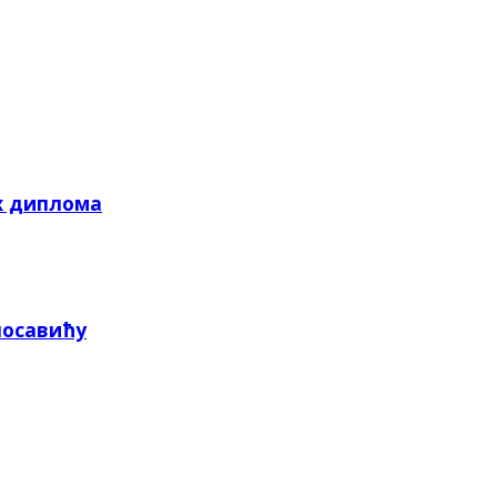
х диплома
посавићу