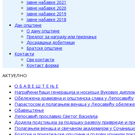
Јавне набавке 2021
Јавне набавке 2020
Јавне набавке 2019
Јавне набавке 2018
Дан општине
О дану општине
Предлог за награду или признање
Досадашњи добитници
Братске општине
Контакти
Сви контакти
Контакт форма
АКТУЕЛНО
О Б А В Е Ш Т Е Њ Е
Награђени ђаци генерација и носиоци Вукових дипло
Обележена храмовна и општинска слава у Лепосавићу
Парастосом и полагањем венаца у Леосавићу обележ
Обавештење
Лепосавић прославио Светог Василија
Додела подстицаја за подршку развоју привреде и п
Полагањем венаца и свечаном академијом у Сочаници
Братске и пријатељске општине и грдови уручили по