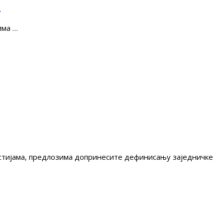
е
има …
гестијама, предлозима допринесите дефинисању заједничке