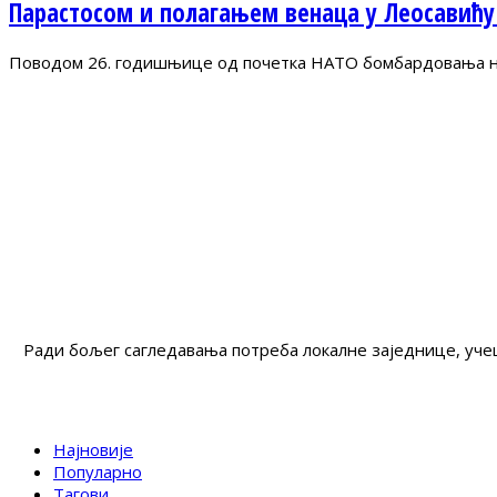
Парастосом и полагањем венаца у Леосавићу
Поводом 26. годишњице од почетка НАТО бомбардовања на 
Ради бољег сагледавања потреба локалне заједнице, учеш
Најновије
Популарно
Тагови