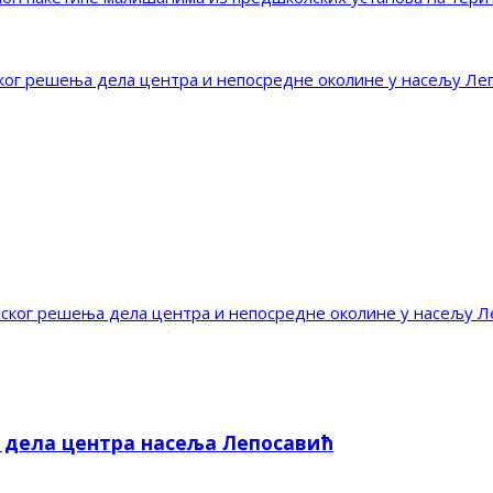
г решења дела центра и непосредне околине у насељу Ле
ог решења дела центра и непосредне околине у насељу Л
е дела центра насеља Лепосавић