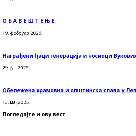
О Б А В Е Ш Т Е Њ Е
19. фебруар 2026.
Награђени ђаци генерација и носиоци Вукови
29. јун 2025.
Обележена храмовна и општинска слава у Ле
13. мај 2025.
Погледајте и ову вест