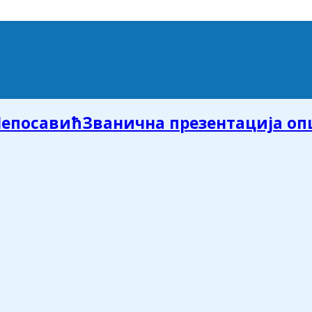
Званична презентација о