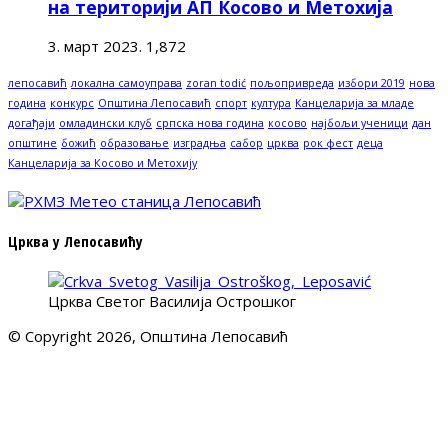
на територији АП Косово и Метохија
3. март 2023.
1,872
лепосавић
локална самоуправа
zoran todić
пољопривреда
избори 2019
нова
година
конкурс
Општина Лепосавић
спорт
култура
Канцеларија за младе
догађаји
омладински клуб
српска нова година
косово
најбољи ученици
дан
општине
божић
образовање
изградња
сабор
црква
рок фест
деца
Канцеларија за Косово и Метохију
Црква у Лепосавићу
Црква Светог Василија Острошког
© Copyright 2026, Општина Лепосавић