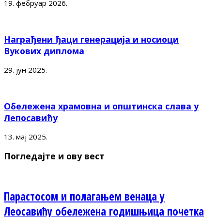
19. фебруар 2026.
Награђени ђаци генерација и носиоци
Вукових диплома
29. јун 2025.
Обележена храмовна и општинска слава у
Лепосавићу
13. мај 2025.
Погледајте и ову вест
Парастосом и полагањем венаца у
Леосавићу обележена годишњица почетка