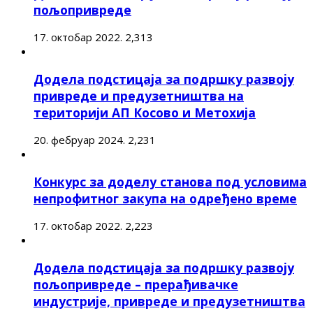
пољопривреде
17. октобар 2022.
2,313
Додела подстицаја за подршку развоју
привреде и предузетништва на
територији АП Косово и Метохија
20. фебруар 2024.
2,231
Конкурс за доделу станова под условима
непрофитног закупа на одређено време
17. октобар 2022.
2,223
Додела подстицаја за подршку развоју
пољопривреде – прерађивачке
индустрије, привреде и предузетништва