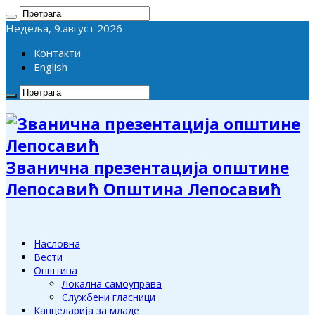
Недеља, 9.август 2026
Контакти
English
Званична презентација општине
Лепосавић Општина Лепосавић
Насловна
Вести
Општина
Локална самоуправа
Службени гласници
Канцеларија за младе