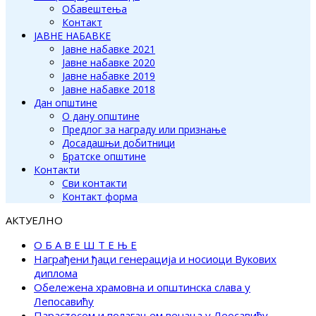
Обавештења
Контакт
ЈАВНЕ НАБАВКЕ
Јавне набавке 2021
Јавне набавке 2020
Јавне набавке 2019
Јавне набавке 2018
Дан општине
О дану општине
Предлог за награду или признање
Досадашњи добитници
Братске општине
Контакти
Сви контакти
Контакт форма
АКТУЕЛНО
О Б А В Е Ш Т Е Њ Е
Награђени ђаци генерација и носиоци Вукових
диплома
Обележена храмовна и општинска слава у
Лепосавићу
Парастосом и полагањем венаца у Леосавићу