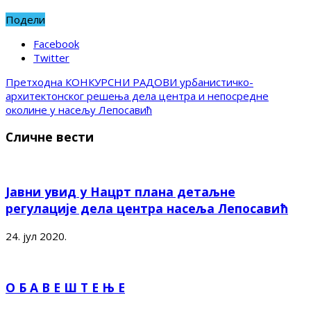
Подели
Facebook
Twitter
Претходна
КОНКУРСНИ РАДОВИ урбанистичко-
архитектонског решења дела центра и непосредне
околине у насељу Лепосавић
Сличне вести
Јавни увид у Нацрт плана детаљне
регулације дела центра насеља Лепосавић
24. јул 2020.
О Б А В Е Ш Т Е Њ Е