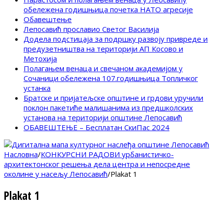
обележена годишњица почетка НАТО агресије
Обавештење
Лепосавић прославио Светог Василија
Додела подстицаја за подршку развоју привреде и
предузетништва на територији АП Косово и
Метохија
Полагањем венаца и свечаном академијом у
Сочаници обележена 107.годишњица Топличког
устанка
Братске и пријатељске општине и грдови уручили
поклон пакетиће малишанима из предшколских
установа на територији општине Лепосавић
ОБАВЕШТЕЊЕ – Бесплатан СкиПас 2024
Насловна
/
КОНКУРСНИ РАДОВИ урбанистичко-
архитектонског решења дела центра и непосредне
околине у насељу Лепосавић
/
Plakat 1
Plakat 1