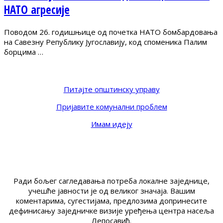
НАТО агресије
Поводом 26. годишњице од почетка НАТО бомбардовања
на Савезну Републику Југославију, код споменика Палим
борцима …
Питајте општинску управу
Пријавите комунални проблем
Имам идеју
Ради бољег сагледавања потреба локалне заједнице,
учешће јавности је од великог значаја. Вашим
коментарима, сугестијама, предлозима допринесите
дефинисању заједничке визије уређења центра насеља
Лепосавић.