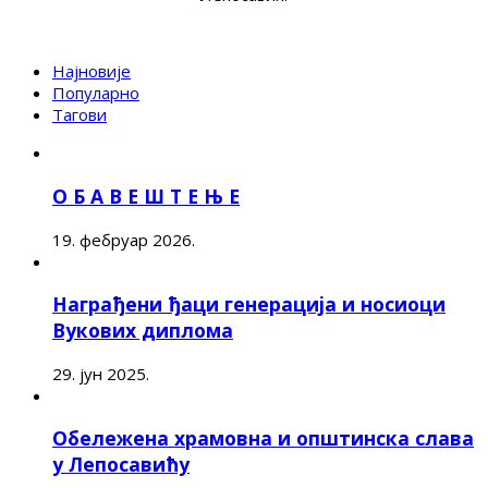
Најновије
Популарно
Тагови
О Б А В Е Ш Т Е Њ Е
19. фебруар 2026.
Награђени ђаци генерација и носиоци
Вукових диплома
29. јун 2025.
Обележена храмовна и општинска слава
у Лепосавићу