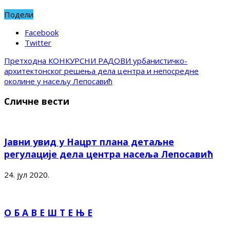
Подели
Facebook
Twitter
Претходна
КОНКУРСНИ РАДОВИ урбанистичко-
архитектонског решења дела центра и непосредне
околине у насељу Лепосавић
Сличне вести
Јавни увид у Нацрт плана детаљне
регулације дела центра насеља Лепосавић
24. јул 2020.
О Б А В Е Ш Т Е Њ Е