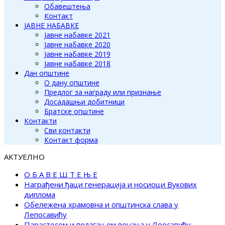
Обавештења
Контакт
ЈАВНЕ НАБАВКЕ
Јавне набавке 2021
Јавне набавке 2020
Јавне набавке 2019
Јавне набавке 2018
Дан општине
О дану општине
Предлог за награду или признање
Досадашњи добитници
Братске општине
Контакти
Сви контакти
Контакт форма
АКТУЕЛНО
О Б А В Е Ш Т Е Њ Е
Награђени ђаци генерација и носиоци Вукових
диплома
Обележена храмовна и општинска слава у
Лепосавићу
Парастосом и полагањем венаца у Леосавићу