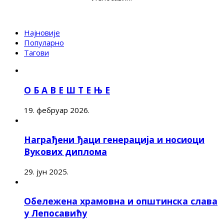
Најновије
Популарно
Тагови
О Б А В Е Ш Т Е Њ Е
19. фебруар 2026.
Награђени ђаци генерација и носиоци
Вукових диплома
29. јун 2025.
Обележена храмовна и општинска слава
у Лепосавићу