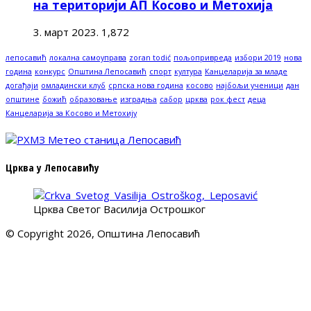
на територији АП Косово и Метохија
3. март 2023.
1,872
лепосавић
локална самоуправа
zoran todić
пољопривреда
избори 2019
нова
година
конкурс
Општина Лепосавић
спорт
култура
Канцеларија за младе
догађаји
омладински клуб
српска нова година
косово
најбољи ученици
дан
општине
божић
образовање
изградња
сабор
црква
рок фест
деца
Канцеларија за Косово и Метохију
Црква у Лепосавићу
Црква Светог Василија Острошког
© Copyright 2026, Општина Лепосавић