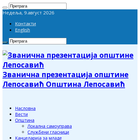
Недеља, 9.август 2026
Контакти
English
Званична презентација општине
Лепосавић Општина Лепосавић
Насловна
Вести
Општина
Локална самоуправа
Службени гласници
Канцеларија за младе