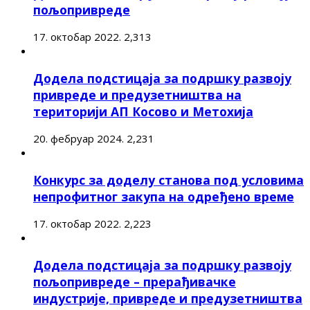
пољопривреде
17. октобар 2022.
2,313
Додела подстицаја за подршку развоју
привреде и предузетништва на
територији АП Косово и Метохија
20. фебруар 2024.
2,231
Конкурс за доделу станова под условима
непрофитног закупа на одређено време
17. октобар 2022.
2,223
Додела подстицаја за подршку развоју
пољопривреде – прерађивачке
индустрије, привреде и предузетништва