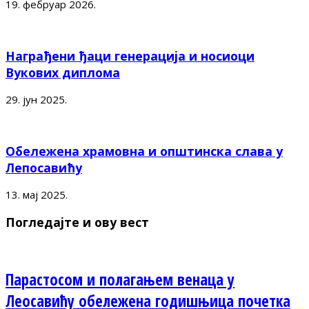
19. фебруар 2026.
Награђени ђаци генерација и носиоци
Вукових диплома
29. јун 2025.
Обележена храмовна и општинска слава у
Лепосавићу
13. мај 2025.
Погледајте и ову вест
Парастосом и полагањем венаца у
Леосавићу обележена годишњица почетка