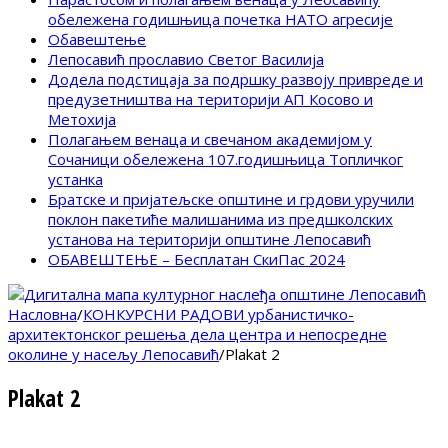
обележена годишњица почетка НАТО агресије
Обавештење
Лепосавић прославио Светог Василија
Додела подстицаја за подршку развоју привреде и
предузетништва на територији АП Косово и
Метохија
Полагањем венаца и свечаном академијом у
Сочаници обележена 107.годишњица Топличког
устанка
Братске и пријатељске општине и грдови уручили
поклон пакетиће малишанима из предшколских
установа на територији општине Лепосавић
ОБАВЕШТЕЊЕ – Бесплатан СкиПас 2024
Насловна
/
КОНКУРСНИ РАДОВИ урбанистичко-
архитектонског решења дела центра и непосредне
околине у насељу Лепосавић
/
Plakat 2
Plakat 2