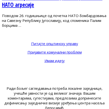
НАТО агресије
Поводом 26. годишњице од почетка НАТО бомбардовања
на Савезну Републику Југославију, код споменика Палим
борцима …
Питајте општинску управу
Пријавите комунални проблем
Имам идеју
Ради бољег сагледавања потреба локалне заједнице,
учешће јавности је од великог значаја. Вашим
коментарима, сугестијама, предлозима допринесите
дефинисању заједничке визије уређења центра насеља
Лепосавић.