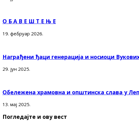
О Б А В Е Ш Т Е Њ Е
19. фебруар 2026.
Награђени ђаци генерација и носиоци Вукови
29. јун 2025.
Обележена храмовна и општинска слава у Ле
13. мај 2025.
Погледајте и ову вест