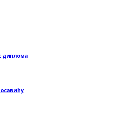
х диплома
посавићу