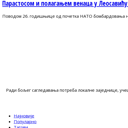
Парастосом и полагањем венаца у Леосавићу
Поводом 26. годишњице од почетка НАТО бомбардовања на 
Ради бољег сагледавања потреба локалне заједнице, учеш
Најновије
Популарно
Тагови