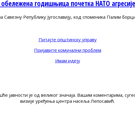
 обележена годишњица почетка НАТО агресиј
Савезну Републику Југославију, код споменика Палим борц
Питајте општинску управу
Пријавите комунални проблем
Имам идеју
ће јавности је од великог значаја. Вашим коментарима, су
визије уређења центра насеља Лепосавић.