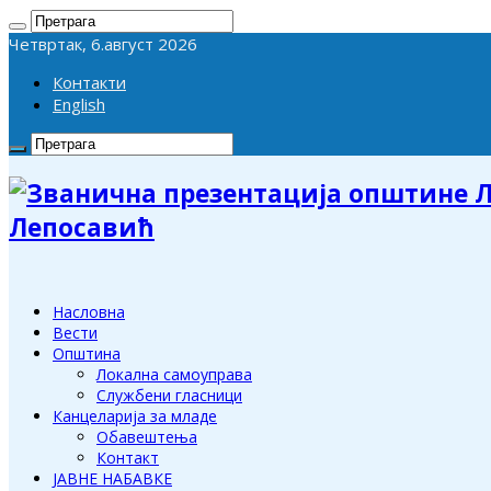
Четвртак, 6.август 2026
Контакти
English
Лепосавић
Насловна
Вести
Општина
Локална самоуправа
Службени гласници
Канцеларија за младе
Обавештења
Контакт
ЈАВНЕ НАБАВКЕ