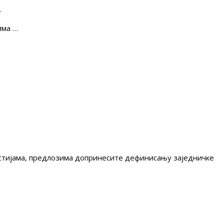
е
има …
гестијама, предлозима допринесите дефинисању заједничке