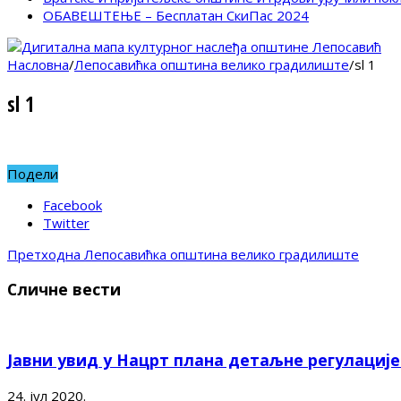
ОБАВЕШТЕЊЕ – Бесплатан СкиПас 2024
Насловна
/
Лепосавићка општина велико градилиште
/
sl 1
sl 1
Подели
Facebook
Twitter
Претходна
Лепосавићка општина велико градилиште
Сличне вести
Јавни увид у Нацрт плана детаљне регулациј
24. јул 2020.