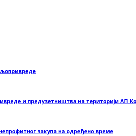
пољопривреде
ривреде и предузетништва на територији АП Ко
 непрофитног закупа на одређено време