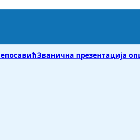
Званична презентација о