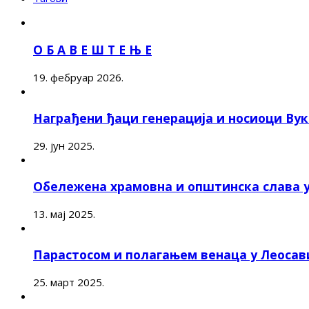
О Б А В Е Ш Т Е Њ Е
19. фебруар 2026.
Награђени ђаци генерација и носиоци Ву
29. јун 2025.
Обележена храмовна и општинска слава 
13. мај 2025.
Парастосом и полагањем венаца у Леоса
25. март 2025.