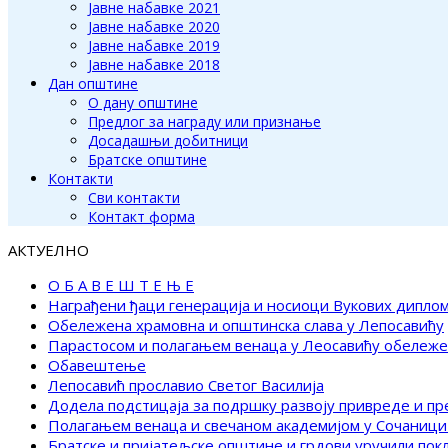
Јавне набавке 2021
Јавне набавке 2020
Јавне набавке 2019
Јавне набавке 2018
Дан општине
О дану општине
Предлог за награду или признање
Досадашњи добитници
Братске општине
Контакти
Сви контакти
Контакт форма
АКТУЕЛНО
О Б А В Е Ш Т Е Њ Е
Награђени ђаци генерација и носиоци Вукових дипло
Обележена храмовна и општинска слава у Лепосавићу
Парастосом и полагањем венаца у Леосавићу обележ
Обавештење
Лепосавић прославио Светог Василија
Додела подстицаја за подршку развоју привреде и п
Полагањем венаца и свечаном академијом у Сочаници
Братске и пријатељске општине и грдови уручили по