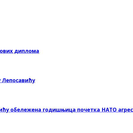
кових диплома
у Лепосавићу
вићу обележена годишњица почетка НАТО агрес