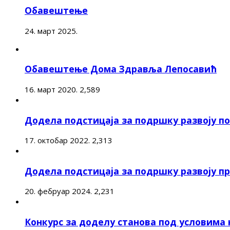
Обавештење
24. март 2025.
Обавештење Дома Здравља Лепосавић
16. март 2020.
2,589
Додела подстицаја за подршку развоју 
17. октобар 2022.
2,313
Додела подстицаја за подршку развоју п
20. фебруар 2024.
2,231
Конкурс за доделу станова под условима