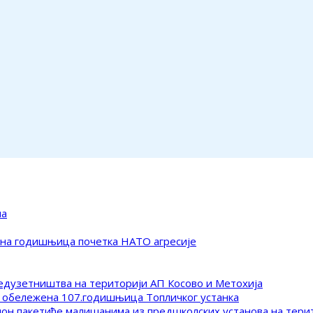
ма
ена годишњица почетка НАТО агресије
редузетништва на територији АП Косово и Метохија
 обележена 107.годишњица Топличког устанка
клон пакетиће малишанима из предшколских установа на тер