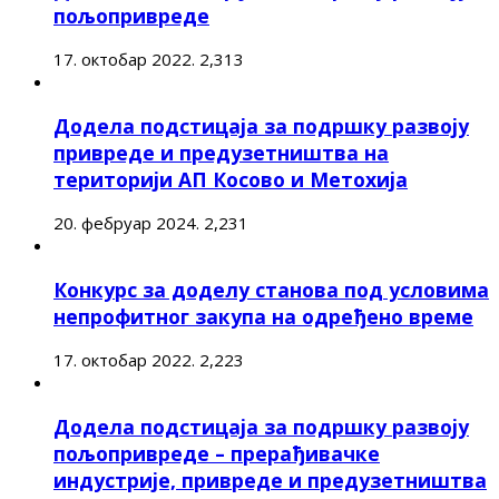
пољопривреде
17. октобар 2022.
2,313
Додела подстицаја за подршку развоју
привреде и предузетништва на
територији АП Косово и Метохија
20. фебруар 2024.
2,231
Конкурс за доделу станова под условима
непрофитног закупа на одређено време
17. октобар 2022.
2,223
Додела подстицаја за подршку развоју
пољопривреде – прерађивачке
индустрије, привреде и предузетништва