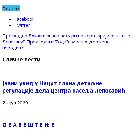
Подели
Facebook
Twitter
Претходна
Локализовани пожари на територији општине
Лепосавић;Председник Тодић обишао угрожене
породице
Сличне вести
Јавни увид у Нацрт плана детаљне
регулације дела центра насеља Лепосавић
24. јул 2020.
О Б А В Е Ш Т Е Њ Е