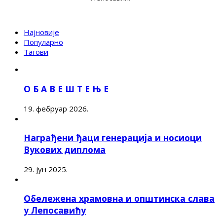
Најновије
Популарно
Тагови
О Б А В Е Ш Т Е Њ Е
19. фебруар 2026.
Награђени ђаци генерација и носиоци
Вукових диплома
29. јун 2025.
Обележена храмовна и општинска слава
у Лепосавићу