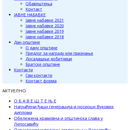
Обавештења
Контакт
ЈАВНЕ НАБАВКЕ
Јавне набавке 2021
Јавне набавке 2020
Јавне набавке 2019
Јавне набавке 2018
Дан општине
О дану општине
Предлог за награду или признање
Досадашњи добитници
Братске општине
Контакти
Сви контакти
Контакт форма
АКТУЕЛНО
О Б А В Е Ш Т Е Њ Е
Награђени ђаци генерација и носиоци Вукових
диплома
Обележена храмовна и општинска слава у
Лепосавићу
Парастосом и полагањем венаца у Леосавићу