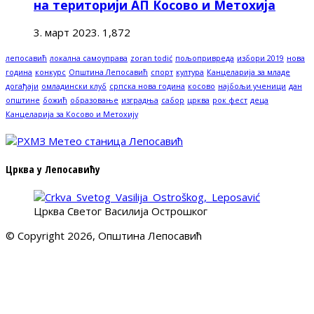
на територији АП Косово и Метохија
3. март 2023.
1,872
лепосавић
локална самоуправа
zoran todić
пољопривреда
избори 2019
нова
година
конкурс
Општина Лепосавић
спорт
култура
Канцеларија за младе
догађаји
омладински клуб
српска нова година
косово
најбољи ученици
дан
општине
божић
образовање
изградња
сабор
црква
рок фест
деца
Канцеларија за Косово и Метохију
Црква у Лепосавићу
Црква Светог Василија Острошког
© Copyright 2026, Општина Лепосавић