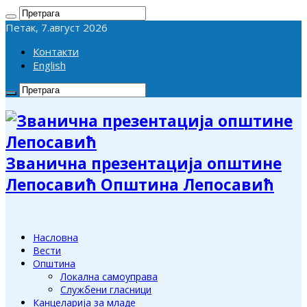
Петак, 7.август 2026
Контакти
English
Званична презентација општине
Лепосавић Општина Лепосавић
Насловна
Вести
Општина
Локална самоуправа
Службени гласници
Канцеларија за младе