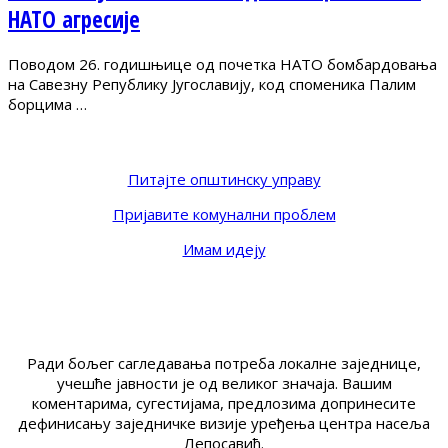
НАТО агресије
Поводом 26. годишњице од почетка НАТО бомбардовања
на Савезну Републику Југославију, код споменика Палим
борцима …
Питајте општинску управу
Пријавите комунални проблем
Имам идеју
Ради бољег сагледавања потреба локалне заједнице,
учешће јавности је од великог значаја. Вашим
коментарима, сугестијама, предлозима допринесите
дефинисању заједничке визије уређења центра насеља
Лепосавић.