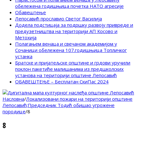
обележена годишњица почетка НАТО агресије
Обавештење
Лепосавић прославио Светог Василија
Додела подстицаја за подршку развоју привреде и
предузетништва на територији АП Косово и
Метохија
Полагањем венаца и свечаном академијом у
Сочаници обележена 107.годишњица Топличког
устанка
Братске и пријатељске општине и грдови уручили
поклон пакетиће малишанима из предшколских
установа на територији општине Лепосавић
ОБАВЕШТЕЊЕ – Бесплатан СкиПас 2024
Насловна
/
Локализовани пожари на територији општине
Лепосавић;Председник Тодић обишао угрожене
породице
/
8
8