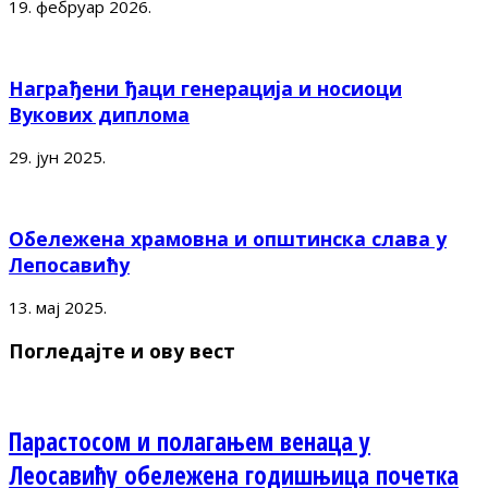
19. фебруар 2026.
Награђени ђаци генерација и носиоци
Вукових диплома
29. јун 2025.
Обележена храмовна и општинска слава у
Лепосавићу
13. мај 2025.
Погледајте и ову вест
Парастосом и полагањем венаца у
Леосавићу обележена годишњица почетка