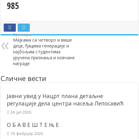
985
Додела подстицаја за подршку развоју привреде и предузетништв
Полагањем венаца и свечаном академијом у Сочаници обележена
Братске и пријатељске општине и грдови уручили поклон пакети
Претходна
ОБАВЕШТЕЊЕ – Бесплатан СкиПас 2024
Мајкама са четворо и више
деце, ђацима генерације и
најбољим студентима
уручена признања и новчане
награде
Сличне вести
Јавни увид у Нацрт плана детаљне
регулације дела центра насеља Лепосавић
24. јул 2020.
О Б А В Е Ш Т Е Њ Е
19. фебруар 2026.