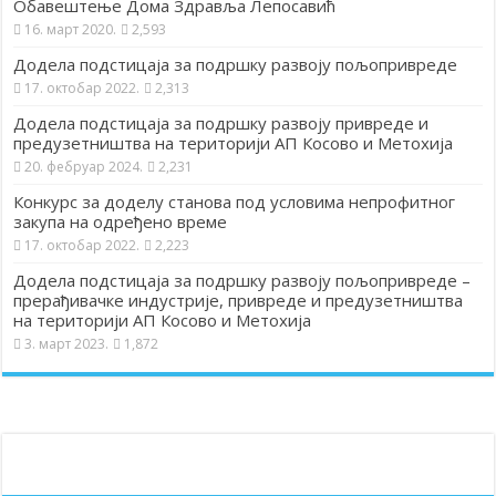
Обавештење Дома Здравља Лепосавић
16. март 2020.
2,593
Додела подстицаја за подршку развоју пољопривреде
17. октобар 2022.
2,313
Додела подстицаја за подршку развоју привреде и
предузетништва на територији АП Косово и Метохија
20. фебруар 2024.
2,231
Конкурс за доделу станова под условима непрофитног
закупа на одређено време
17. октобар 2022.
2,223
Додела подстицаја за подршку развоју пољопривреде –
прерађивачке индустрије, привреде и предузетништва
на територији АП Косово и Метохија
3. март 2023.
1,872