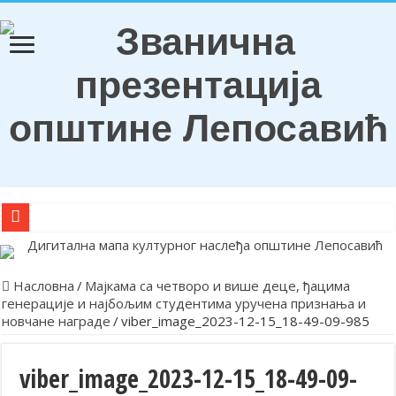
О Б А В Е Ш Т Е Њ Е
Награђени ђаци генерација и носиоци Вукових диплома
Насловна
/
Мајкама са четворо и више деце, ђацима
генерације и најбољим студентима уручена признања и
Обележена храмовна и општинска слава у Лепосавићу
новчане награде
/
viber_image_2023-12-15_18-49-09-985
Парастосом и полагањем венаца у Леосавићу обележена годишњи
Обавештење
viber_image_2023-12-15_18-49-09-
Лепосавић прославио Светог Василија