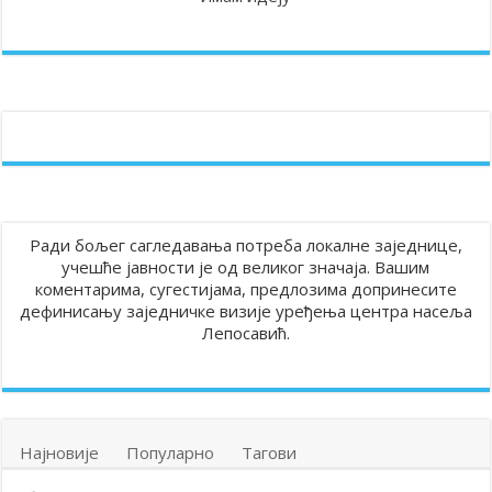
Ради бољег сагледавања потреба локалне заједнице,
учешће јавности је од великог значаја. Вашим
коментарима, сугестијама, предлозима допринесите
дефинисању заједничке визије уређења центра насеља
Лепосавић.
Најновије
Популарно
Тагови