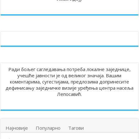
Ради бољег сагледавања потреба локалне заједнице,
учешће јавности је од великог значаја. Вашим
коментарима, сугестијама, предлозима допринесите
дефинисању заједничке визије уређења центра насеља
Лепосавић.
Најновије
Популарно
Тагови