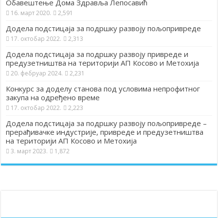
Обавештење Дома Здравља Лепосавић
16. март 2020.
2,591
Додела подстицаја за подршку развоју пољопривреде
17. октобар 2022.
2,313
Додела подстицаја за подршку развоју привреде и
предузетништва на територији АП Косово и Метохија
20. фебруар 2024.
2,231
Конкурс за доделу станова под условима непрофитног
закупа на одређено време
17. октобар 2022.
2,223
Додела подстицаја за подршку развоју пољопривреде –
прерађивачке индустрије, привреде и предузетништва
на територији АП Косово и Метохија
3. март 2023.
1,872