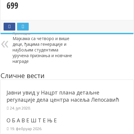
699
Додела подстицаја за подршку развоју привреде и предузетништв
Полагањем венаца и свечаном академијом у Сочаници обележена
Братске и пријатељске општине и грдови уручили поклон пакети
Претходна
ОБАВЕШТЕЊЕ – Бесплатан СкиПас 2024
Мајкама са четворо и више
деце, ђацима генерације и
најбољим студентима
уручена признања и новчане
награде
Сличне вести
Јавни увид у Нацрт плана детаљне
регулације дела центра насеља Лепосавић
24. јул 2020.
О Б А В Е Ш Т Е Њ Е
19. фебруар 2026.