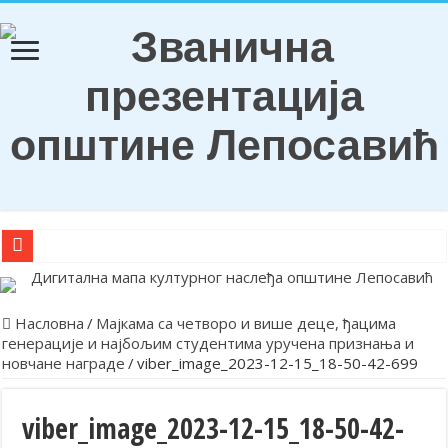
О Б А В Е Ш Т Е Њ Е
Награђени ђаци генерација и носиоци Вукових диплома
Насловна
/
Мајкама са четворо и више деце, ђацима
генерације и најбољим студентима уручена признања и
Обележена храмовна и општинска слава у Лепосавићу
новчане награде
/
viber_image_2023-12-15_18-50-42-699
Парастосом и полагањем венаца у Леосавићу обележена годишњи
Обавештење
viber_image_2023-12-15_18-50-42-
Лепосавић прославио Светог Василија