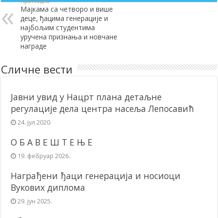
Претходна
Мајкама са четворо и више
деце, ђацима генерације и
најбољим студентима
уручена признања и новчане
награде
Сличне вести
Јавни увид у Нацрт плана детаљне
регулације дела центра насеља Лепосавић
24. јул 2020.
О Б А В Е Ш Т Е Њ Е
19. фебруар 2026.
Награђени ђаци генерација и носиоци
Вукових диплома
29. јун 2025.