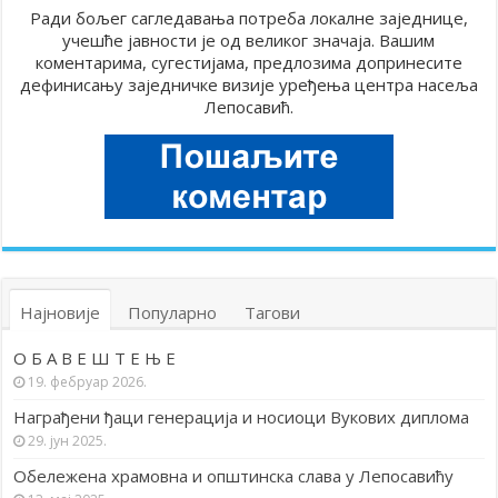
Ради бољег сагледавања потреба локалне заједнице,
учешће јавности је од великог значаја. Вашим
коментарима, сугестијама, предлозима допринесите
дефинисању заједничке визије уређења центра насеља
Лепосавић.
Најновије
Популарно
Тагови
О Б А В Е Ш Т Е Њ Е
19. фебруар 2026.
Награђени ђаци генерација и носиоци Вукових диплома
29. јун 2025.
Обележена храмовна и општинска слава у Лепосавићу