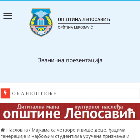
О Б А В Е Ш Т Е Њ Е
Насловна
/
Мајкама са четворо и више деце, ђацима
генерације и најбољим студентима уручена признања и