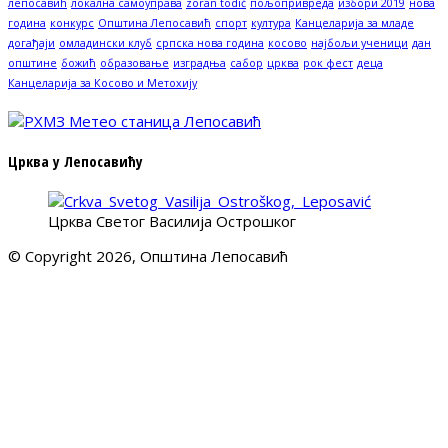
лепосавић
локална самоуправа
zoran todić
пољопривреда
избори 2019
нова
година
конкурс
Општина Лепосавић
спорт
култура
Канцеларија за младе
догађаји
омладински клуб
српска нова година
косово
најбољи ученици
дан
општине
божић
образовање
изградња
сабор
црква
рок фест
деца
Канцеларија за Косово и Метохију
Црква у Лепосавићу
Црква Светог Василија Острошког
© Copyright 2026, Општина Лепосавић