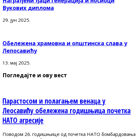
Награђени ђаци генерација и носиоци
Вукових диплома
29. јун 2025.
Обележена храмовна и општинска слава у
Лепосавићу
13. мај 2025.
Погледајте и ову вест
Парастосом и полагањем венаца у
Леосавићу обележена годишњица почетка
НАТО агресије
Поводом 26. годишњице од почетка НАТО бомбардовања