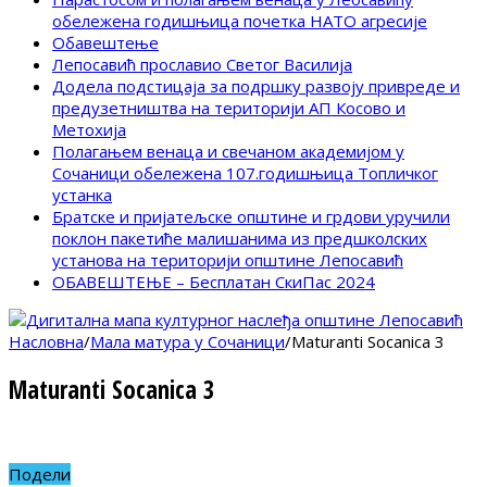
обележена годишњица почетка НАТО агресије
Обавештење
Лепосавић прославио Светог Василија
Додела подстицаја за подршку развоју привреде и
предузетништва на територији АП Косово и
Метохија
Полагањем венаца и свечаном академијом у
Сочаници обележена 107.годишњица Топличког
устанка
Братске и пријатељске општине и грдови уручили
поклон пакетиће малишанима из предшколских
установа на територији општине Лепосавић
ОБАВЕШТЕЊЕ – Бесплатан СкиПас 2024
Насловна
/
Мала матура у Сочаници
/
Maturanti Socanica 3
Maturanti Socanica 3
Подели