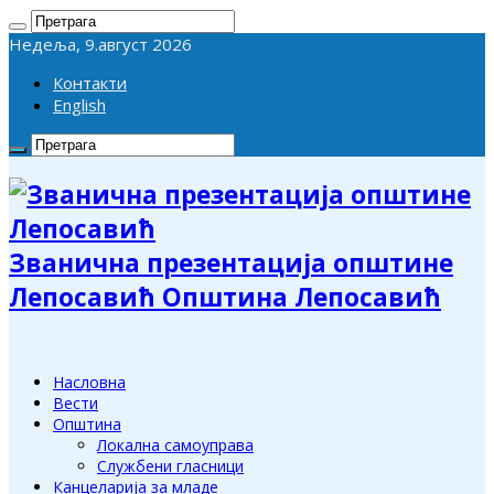
Недеља, 9.август 2026
Контакти
English
Званична презентација општине
Лепосавић Општина Лепосавић
Насловна
Вести
Општина
Локална самоуправа
Службени гласници
Канцеларија за младе