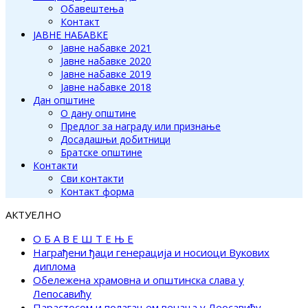
Обавештења
Контакт
ЈАВНЕ НАБАВКЕ
Јавне набавке 2021
Јавне набавке 2020
Јавне набавке 2019
Јавне набавке 2018
Дан општине
О дану општине
Предлог за награду или признање
Досадашњи добитници
Братске општине
Контакти
Сви контакти
Контакт форма
АКТУЕЛНО
О Б А В Е Ш Т Е Њ Е
Награђени ђаци генерација и носиоци Вукових
диплома
Обележена храмовна и општинска слава у
Лепосавићу
Парастосом и полагањем венаца у Леосавићу