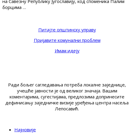
на Савезну Републику Југославију, код споменика Палим
борцима …
Питајте општинску управу
Пријавите комунални проблем
Имам идеју
Ради бољег сагледавања потреба локалне заједнице,
учешће јавности је од великог значаја. Вашим
коментарима, сугестијама, предлозима допринесите
дефинисању заједничке визије уређења центра насеља
Лепосавић.
Најновије