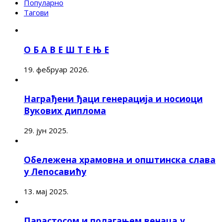
Популарно
Тагови
О Б А В Е Ш Т Е Њ Е
19. фебруар 2026.
Награђени ђаци генерација и носиоци
Вукових диплома
29. јун 2025.
Обележена храмовна и општинска слава
у Лепосавићу
13. мај 2025.
Парастосом и полагањем венаца у