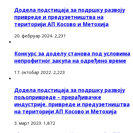
Додела подстицаја за подршку развоју
привреде и предузетништва на
територији АП Косово и Метохија
20. фебруар 2024.
2,231
Конкурс за доделу станова под условима
непрофитног закупа на одређено време
17. октобар 2022.
2,223
Додела подстицаја за подршку развоју
пољопривреде – прерађивачке
индустрије, привреде и предузетништва
на територији АП Косово и Метохија
3. март 2023.
1,872