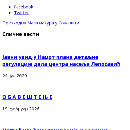
Facebook
Twitter
Претходна
Мала матура у Сочаници
Сличне вести
Јавни увид у Нацрт плана детаљне
регулације дела центра насеља Лепосавић
24. јул 2020.
О Б А В Е Ш Т Е Њ Е
19. фебруар 2026.