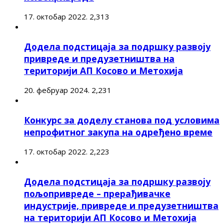
17. октобар 2022.
2,313
Додела подстицаја за подршку развоју
привреде и предузетништва на
територији АП Косово и Метохија
20. фебруар 2024.
2,231
Конкурс за доделу станова под условима
непрофитног закупа на одређено време
17. октобар 2022.
2,223
Додела подстицаја за подршку развоју
пољопривреде – прерађивачке
индустрије, привреде и предузетништва
на територији АП Косово и Метохија