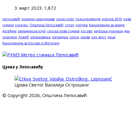
3. март 2023.
1,872
лепосавић
локална самоуправа
zoran todić
пољопривреда
избори 2019
нова
година
конкурс
Општина Лепосавић
спорт
култура
Канцеларија за младе
догађаји
омладински клуб
српска нова година
косово
најбољи ученици
дан
општине
божић
образовање
изградња
сабор
црква
рок фест
деца
Канцеларија за Косово и Метохију
Црква у Лепосавићу
Црква Светог Василија Острошког
© Copyright 2026, Општина Лепосавић