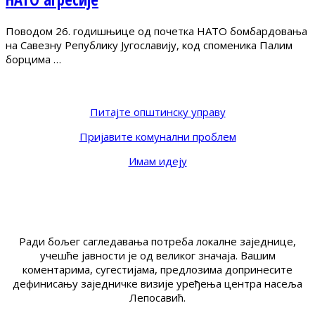
Поводом 26. годишњице од почетка НАТО бомбардовања
на Савезну Републику Југославију, код споменика Палим
борцима …
Питајте општинску управу
Пријавите комунални проблем
Имам идеју
Ради бољег сагледавања потреба локалне заједнице,
учешће јавности је од великог значаја. Вашим
коментарима, сугестијама, предлозима допринесите
дефинисању заједничке визије уређења центра насеља
Лепосавић.