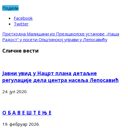
Подели
Facebook
Twitter
Претходна
Малишани из Предшколске установе „Наша
Радост“ у посети Општинској управи у Лепосавићу
Сличне вести
Јавни увид у Нацрт плана детаљне
регулације дела центра насеља Лепосавић
24. јул 2020.
О Б А В Е Ш Т Е Њ Е
19. фебруар 2026.