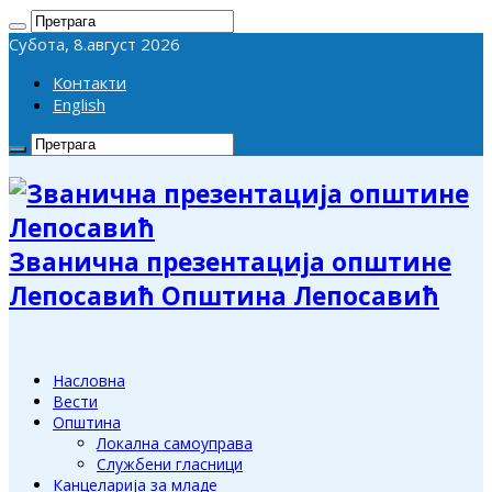
Субота, 8.август 2026
Контакти
English
Званична презентација општине
Лепосавић Општина Лепосавић
Насловна
Вести
Општина
Локална самоуправа
Службени гласници
Канцеларија за младе