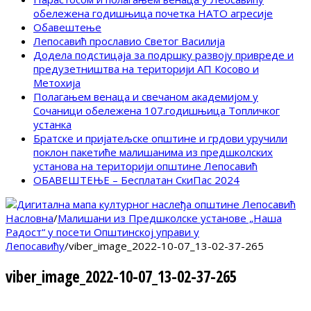
обележена годишњица почетка НАТО агресије
Обавештење
Лепосавић прославио Светог Василија
Додела подстицаја за подршку развоју привреде и
предузетништва на територији АП Косово и
Метохија
Полагањем венаца и свечаном академијом у
Сочаници обележена 107.годишњица Топличког
устанка
Братске и пријатељске општине и грдови уручили
поклон пакетиће малишанима из предшколских
установа на територији општине Лепосавић
ОБАВЕШТЕЊЕ – Бесплатан СкиПас 2024
Насловна
/
Малишани из Предшколске установе „Наша
Радост“ у посети Општинској управи у
Лепосавићу
/
viber_image_2022-10-07_13-02-37-265
viber_image_2022-10-07_13-02-37-265