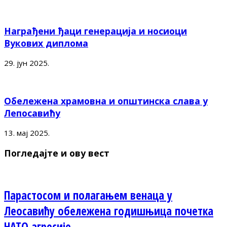
Награђени ђаци генерација и носиоци
Вукових диплома
29. јун 2025.
Обележена храмовна и општинска слава у
Лепосавићу
13. мај 2025.
Погледајте и ову вест
Парастосом и полагањем венаца у
Леосавићу обележена годишњица почетка
НАТО агресије