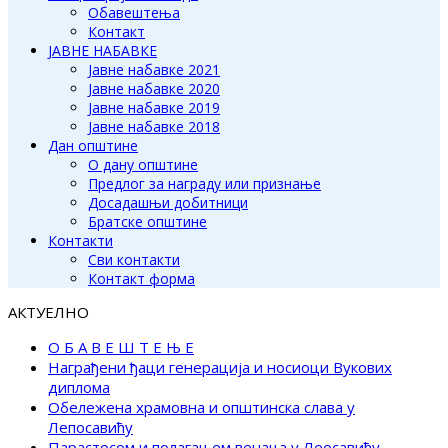
Обавештења
Контакт
ЈАВНЕ НАБАВКЕ
Јавне набавке 2021
Јавне набавке 2020
Јавне набавке 2019
Јавне набавке 2018
Дан општине
О дану општине
Предлог за награду или признање
Досадашњи добитници
Братске општине
Контакти
Сви контакти
Контакт форма
АКТУЕЛНО
О Б А В Е Ш Т Е Њ Е
Награђени ђаци генерација и носиоци Вукових
диплома
Обележена храмовна и општинска слава у
Лепосавићу
Парастосом и полагањем венаца у Леосавићу