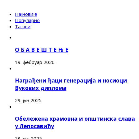
Најновије
Популарно
Тагови
О Б А В Е Ш Т Е Њ Е
19. фебруар 2026.
Награђени ђаци генерација и носиоци
Вукових диплома
29. јун 2025.
Обележена храмовна и општинска слава
у Лепосавићу
13. мај 2025.