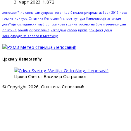
3. март 2023.
1,872
лепосавић
локална самоуправа
zoran todić
пољопривреда
избори 2019
нова
година
конкурс
Општина Лепосавић
спорт
култура
Канцеларија за младе
догађаји
омладински клуб
српска нова година
косово
најбољи ученици
дан
општине
божић
образовање
изградња
сабор
црква
рок фест
деца
Канцеларија за Косово и Метохију
Црква у Лепосавићу
Црква Светог Василија Острошког
© Copyright 2026, Општина Лепосавић