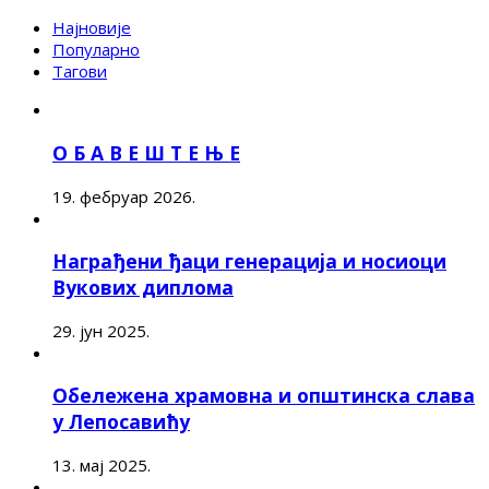
Најновије
Популарно
Тагови
О Б А В Е Ш Т Е Њ Е
19. фебруар 2026.
Награђени ђаци генерација и носиоци
Вукових диплома
29. јун 2025.
Обележена храмовна и општинска слава
у Лепосавићу
13. мај 2025.