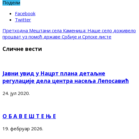
Подели
Facebook
Twitter
Претходна
Мештани села Каменица: Наше село доживело
процват уз помоћ државе Србије и Српске листе
Сличне вести
Јавни увид у Нацрт плана детаљне
регулације дела центра насеља Лепосавић
24. јул 2020.
О Б А В Е Ш Т Е Њ Е
19. фебруар 2026.