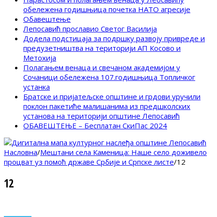
обележена годишњица почетка НАТО агресије
Обавештење
Лепосавић прославио Светог Василија
Додела подстицаја за подршку развоју привреде и
предузетништва на територији АП Косово и
Метохија
Полагањем венаца и свечаном академијом у
Сочаници обележена 107.годишњица Топличког
устанка
Братске и пријатељске општине и грдови уручили
поклон пакетиће малишанима из предшколских
установа на територији општине Лепосавић
ОБАВЕШТЕЊЕ – Бесплатан СкиПас 2024
Насловна
/
Мештани села Каменица: Наше село доживело
процват уз помоћ државе Србије и Српске листе
/
12
12