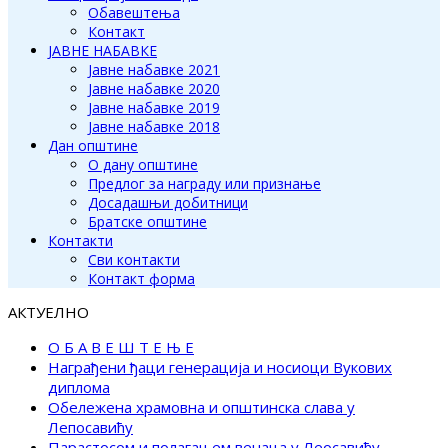
Обавештења
Контакт
ЈАВНЕ НАБАВКЕ
Јавне набавке 2021
Јавне набавке 2020
Јавне набавке 2019
Јавне набавке 2018
Дан општине
О дану општине
Предлог за награду или признање
Досадашњи добитници
Братске општине
Контакти
Сви контакти
Контакт форма
АКТУЕЛНО
О Б А В Е Ш Т Е Њ Е
Награђени ђаци генерација и носиоци Вукових
диплома
Обележена храмовна и општинска слава у
Лепосавићу
Парастосом и полагањем венаца у Леосавићу