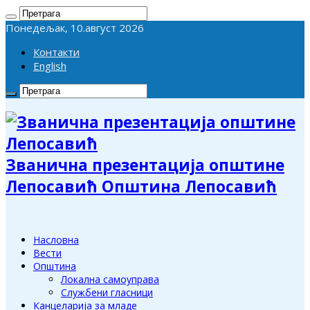
Понедељак, 10.август 2026
Контакти
English
Званична презентација општине
Лепосавић Општина Лепосавић
Насловна
Вести
Општина
Локална самоуправа
Службени гласници
Канцеларија за младе