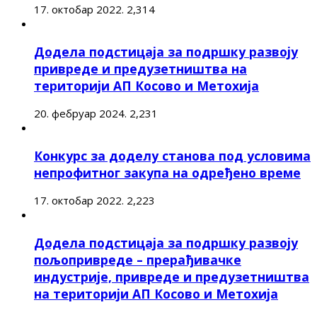
17. октобар 2022.
2,314
Додела подстицаја за подршку развоју
привреде и предузетништва на
територији АП Косово и Метохија
20. фебруар 2024.
2,231
Конкурс за доделу станова под условима
непрофитног закупа на одређено време
17. октобар 2022.
2,223
Додела подстицаја за подршку развоју
пољопривреде – прерађивачке
индустрије, привреде и предузетништва
на територији АП Косово и Метохија