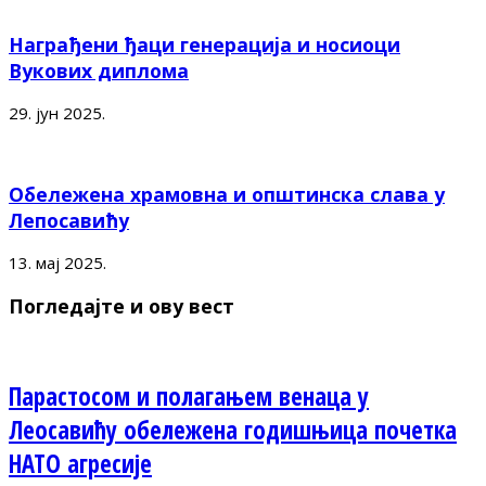
Награђени ђаци генерација и носиоци
Вукових диплома
29. јун 2025.
Обележена храмовна и општинска слава у
Лепосавићу
13. мај 2025.
Погледајте и ову вест
Парастосом и полагањем венаца у
Леосавићу обележена годишњица почетка
НАТО агресије