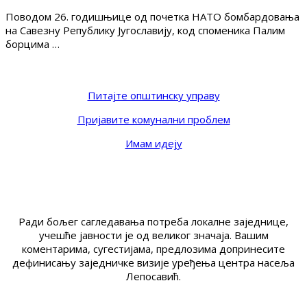
Поводом 26. годишњице од почетка НАТО бомбардовања
на Савезну Републику Југославију, код споменика Палим
борцима …
Питајте општинску управу
Пријавите комунални проблем
Имам идеју
Ради бољег сагледавања потреба локалне заједнице,
учешће јавности је од великог значаја. Вашим
коментарима, сугестијама, предлозима допринесите
дефинисању заједничке визије уређења центра насеља
Лепосавић.