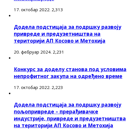
17. октобар 2022.
2,313
Додела подстицаја за подршку развоју
привреде и предузетништва на
територији АП Косово и Метохија
20. фебруар 2024.
2,231
Конкурс за доделу станова под условима
непрофитног закупа на одређено време
17. октобар 2022.
2,223
Додела подстицаја за подршку развоју
пољопривреде – прерађивачке
индустрије, привреде и предузетништва
на територији АП Косово и Метохија