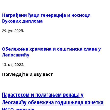
Награђени ђаци генерација и носиоци
Вукових диплома
29. јун 2025.
Обележена храмовна и општинска слава у
Лепосавићу
13. мај 2025.
Погледајте и ову вест
Парастосом и полагањем венаца у
Леосавићу обележена годишњица почетка
НАТО агресије