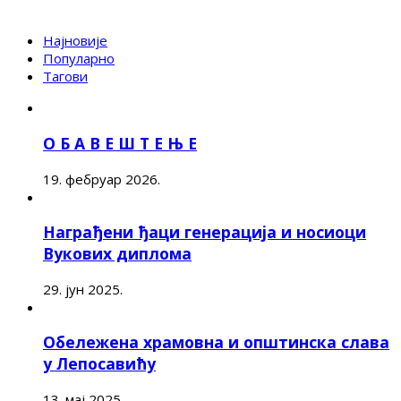
Најновије
Популарно
Тагови
О Б А В Е Ш Т Е Њ Е
19. фебруар 2026.
Награђени ђаци генерација и носиоци
Вукових диплома
29. јун 2025.
Обележена храмовна и општинска слава
у Лепосавићу
13. мај 2025.