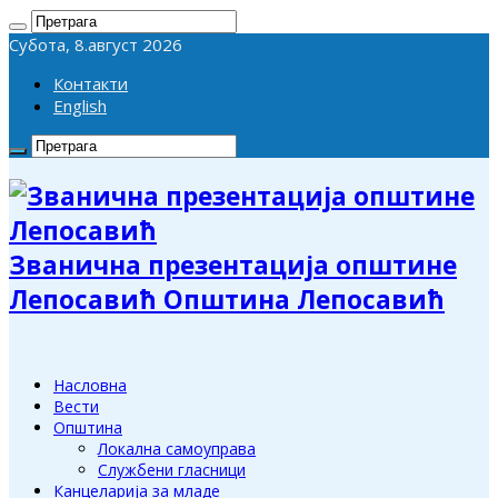
Субота, 8.август 2026
Контакти
English
Званична презентација општине
Лепосавић Општина Лепосавић
Насловна
Вести
Општина
Локална самоуправа
Службени гласници
Канцеларија за младе