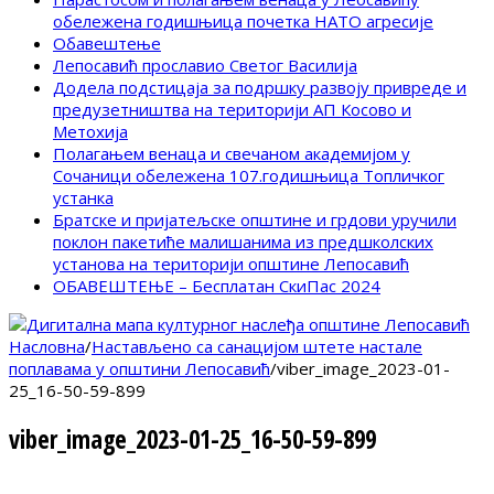
обележена годишњица почетка НАТО агресије
Обавештење
Лепосавић прославио Светог Василија
Додела подстицаја за подршку развоју привреде и
предузетништва на територији АП Косово и
Метохија
Полагањем венаца и свечаном академијом у
Сочаници обележена 107.годишњица Топличког
устанка
Братске и пријатељске општине и грдови уручили
поклон пакетиће малишанима из предшколских
установа на територији општине Лепосавић
ОБАВЕШТЕЊЕ – Бесплатан СкиПас 2024
Насловна
/
Настављено са санацијом штете настале
поплавама у општини Лепосавић
/
viber_image_2023-01-
25_16-50-59-899
viber_image_2023-01-25_16-50-59-899