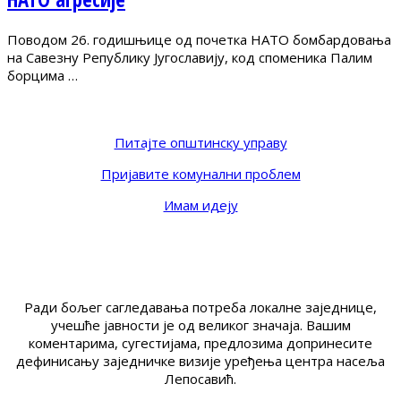
Поводом 26. годишњице од почетка НАТО бомбардовања
на Савезну Републику Југославију, код споменика Палим
борцима …
Питајте општинску управу
Пријавите комунални проблем
Имам идеју
Ради бољег сагледавања потреба локалне заједнице,
учешће јавности је од великог значаја. Вашим
коментарима, сугестијама, предлозима допринесите
дефинисању заједничке визије уређења центра насеља
Лепосавић.