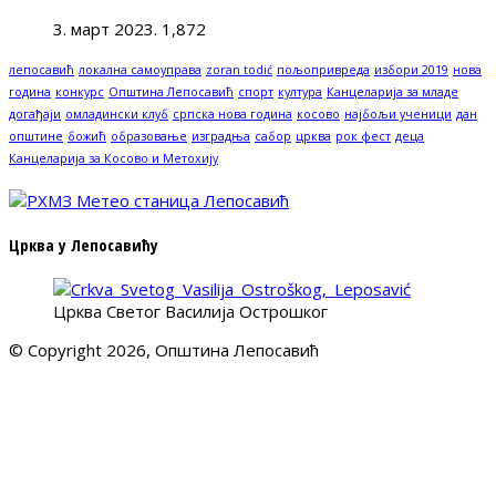
3. март 2023.
1,872
лепосавић
локална самоуправа
zoran todić
пољопривреда
избори 2019
нова
година
конкурс
Општина Лепосавић
спорт
култура
Канцеларија за младе
догађаји
омладински клуб
српска нова година
косово
најбољи ученици
дан
општине
божић
образовање
изградња
сабор
црква
рок фест
деца
Канцеларија за Косово и Метохију
Црква у Лепосавићу
Црква Светог Василија Острошког
© Copyright 2026, Општина Лепосавић