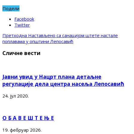
Подели
Facebook
Twitter
Претходна
Настављено са санацијом штете настале
поплавама у општини Лепосавић
Сличне вести
Јавни увид у Нацрт плана детаљне
регулације дела центра насеља Лепосавић
24. јул 2020.
О Б А В Е Ш Т Е Њ Е
19. фебруар 2026.