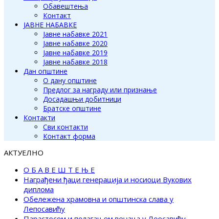
Обавештења
Контакт
ЈАВНЕ НАБАВКЕ
Јавне набавке 2021
Јавне набавке 2020
Јавне набавке 2019
Јавне набавке 2018
Дан општине
О дану општине
Предлог за награду или признање
Досадашњи добитници
Братске општине
Контакти
Сви контакти
Контакт форма
АКТУЕЛНО
О Б А В Е Ш Т Е Њ Е
Награђени ђаци генерација и носиоци Вукових
диплома
Обележена храмовна и општинска слава у
Лепосавићу
Парастосом и полагањем венаца у Леосавићу