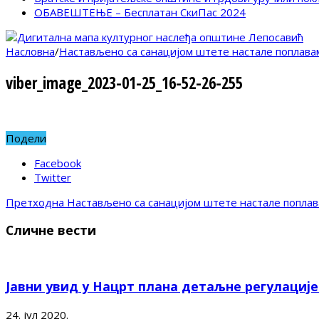
ОБАВЕШТЕЊЕ – Бесплатан СкиПас 2024
Насловна
/
Настављено са санацијом штете настале поплава
viber_image_2023-01-25_16-52-26-255
Подели
Facebook
Twitter
Претходна
Настављено са санацијом штете настале поплав
Сличне вести
Јавни увид у Нацрт плана детаљне регулациј
24. јул 2020.