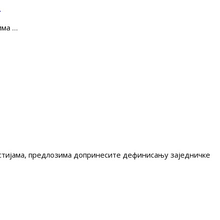
е
има …
гестијама, предлозима допринесите дефинисању заједничке