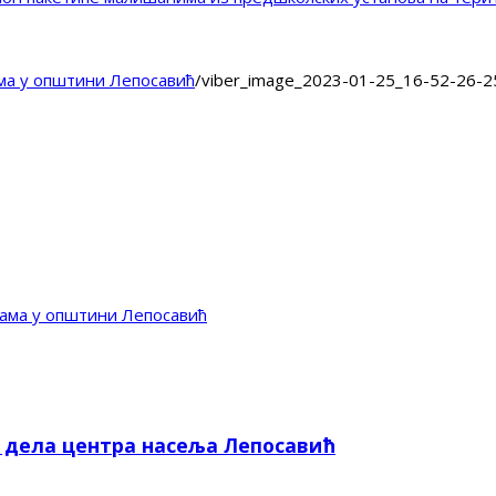
ма у општини Лепосавић
/
viber_image_2023-01-25_16-52-26-2
ама у општини Лепосавић
е дела центра насеља Лепосавић