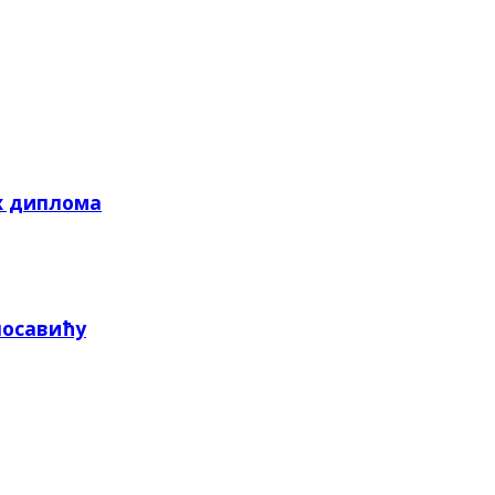
х диплома
посавићу