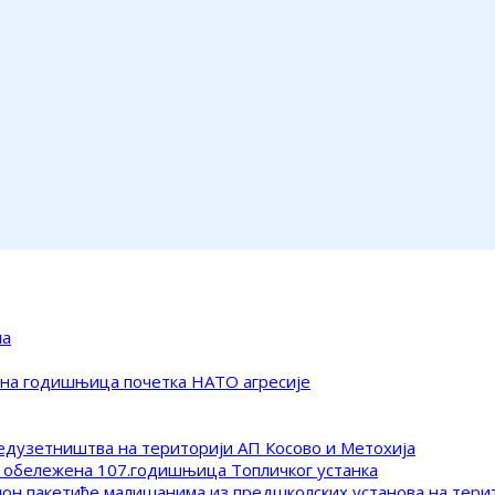
ма
ена годишњица почетка НАТО агресије
редузетништва на територији АП Косово и Метохија
 обележена 107.годишњица Топличког устанка
клон пакетиће малишанима из предшколских установа на тер