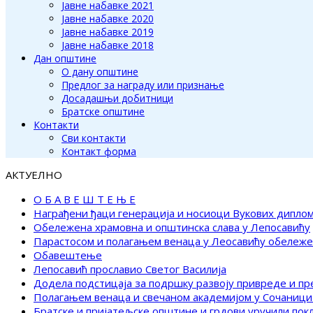
Јавне набавке 2021
Јавне набавке 2020
Јавне набавке 2019
Јавне набавке 2018
Дан општине
О дану општине
Предлог за награду или признање
Досадашњи добитници
Братске општине
Контакти
Сви контакти
Контакт форма
АКТУЕЛНО
О Б А В Е Ш Т Е Њ Е
Награђени ђаци генерација и носиоци Вукових дипло
Обележена храмовна и општинска слава у Лепосавићу
Парастосом и полагањем венаца у Леосавићу обележ
Обавештење
Лепосавић прославио Светог Василија
Додела подстицаја за подршку развоју привреде и п
Полагањем венаца и свечаном академијом у Сочаници
Братске и пријатељске општине и грдови уручили по