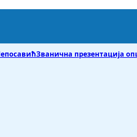
Званична презентација о