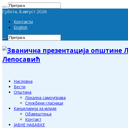
Субота, 8.август 2026
Контакти
English
Лепосавић
Насловна
Вести
Општина
Локална самоуправа
Службени гласници
Канцеларија за младе
Обавештења
Контакт
ЈАВНЕ НАБАВКЕ