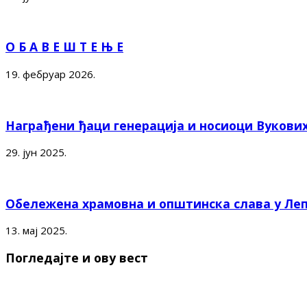
О Б А В Е Ш Т Е Њ Е
19. фебруар 2026.
Награђени ђаци генерација и носиоци Вукови
29. јун 2025.
Обележена храмовна и општинска слава у Ле
13. мај 2025.
Погледајте и ову вест