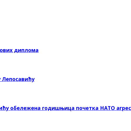
кових диплома
у Лепосавићу
вићу обележена годишњица почетка НАТО агрес