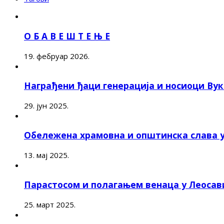
О Б А В Е Ш Т Е Њ Е
19. фебруар 2026.
Награђени ђаци генерација и носиоци Ву
29. јун 2025.
Обележена храмовна и општинска слава 
13. мај 2025.
Парастосом и полагањем венаца у Леоса
25. март 2025.