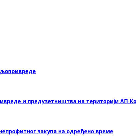
пољопривреде
ривреде и предузетништва на територији АП Ко
 непрофитног закупа на одређено време