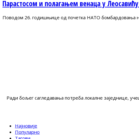
Парастосом и полагањем венаца у Леосавићу
Поводом 26. годишњице од почетка НАТО бомбардовања на 
Ради бољег сагледавања потреба локалне заједнице, учеш
Најновије
Популарно
Тагови