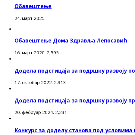
Обавештење
24. март 2025.
Обавештење Дома Здравља Лепосавић
16. март 2020.
2,595
Додела подстицаја за подршку развоју 
17. октобар 2022.
2,313
Додела подстицаја за подршку развоју п
20. фебруар 2024.
2,231
Конкурс за доделу станова под условима