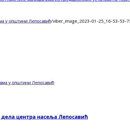
ма у општини Лепосавић
/
viber_image_2023-01-25_16-53-53-7
ама у општини Лепосавић
е дела центра насеља Лепосавић