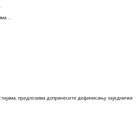
е
има …
гестијама, предлозима допринесите дефинисању заједничке