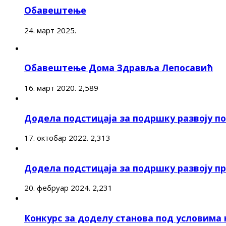
Обавештење
24. март 2025.
Обавештење Дома Здравља Лепосавић
16. март 2020.
2,589
Додела подстицаја за подршку развоју 
17. октобар 2022.
2,313
Додела подстицаја за подршку развоју п
20. фебруар 2024.
2,231
Конкурс за доделу станова под условима