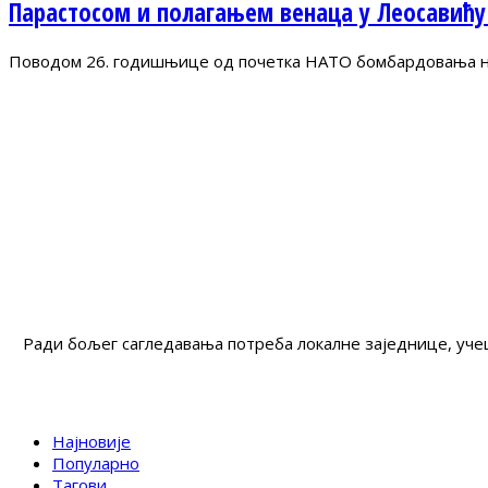
Парастосом и полагањем венаца у Леосавићу
Поводом 26. годишњице од почетка НАТО бомбардовања на 
Ради бољег сагледавања потреба локалне заједнице, учеш
Најновије
Популарно
Тагови