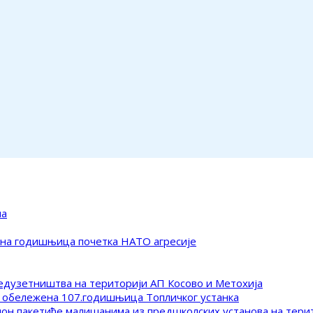
ма
ена годишњица почетка НАТО агресије
редузетништва на територији АП Косово и Метохија
 обележена 107.годишњица Топличког устанка
клон пакетиће малишанима из предшколских установа на тер