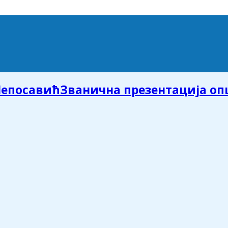
Званична презентација о