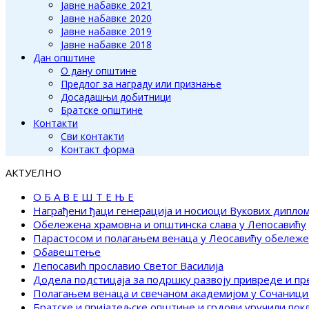
Јавне набавке 2021
Јавне набавке 2020
Јавне набавке 2019
Јавне набавке 2018
Дан општине
О дану општине
Предлог за награду или признање
Досадашњи добитници
Братске општине
Контакти
Сви контакти
Контакт форма
АКТУЕЛНО
О Б А В Е Ш Т Е Њ Е
Награђени ђаци генерација и носиоци Вукових дипло
Обележена храмовна и општинска слава у Лепосавићу
Парастосом и полагањем венаца у Леосавићу обележ
Обавештење
Лепосавић прославио Светог Василија
Додела подстицаја за подршку развоју привреде и п
Полагањем венаца и свечаном академијом у Сочаници
Братске и пријатељске општине и грдови уручили по