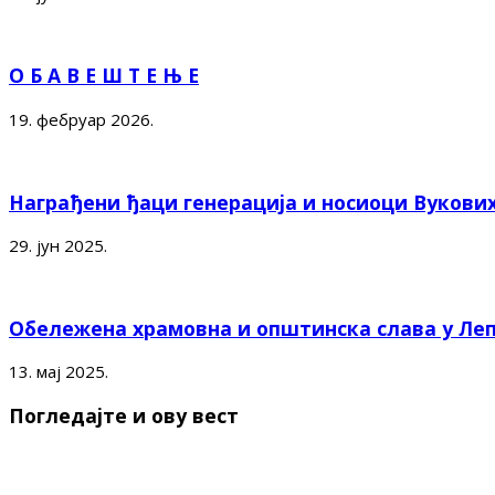
О Б А В Е Ш Т Е Њ Е
19. фебруар 2026.
Награђени ђаци генерација и носиоци Вукови
29. јун 2025.
Обележена храмовна и општинска слава у Ле
13. мај 2025.
Погледајте и ову вест