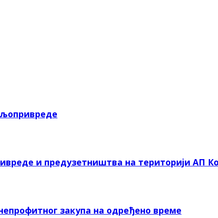
пољопривреде
ривреде и предузетништва на територији АП Ко
 непрофитног закупа на одређено време