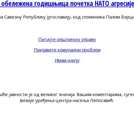
 обележена годишњица почетка НАТО агресиј
Савезну Републику Југославију, код споменика Палим борц
Питајте општинску управу
Пријавите комунални проблем
Имам идеју
ће јавности је од великог значаја. Вашим коментарима, су
визије уређења центра насеља Лепосавић.