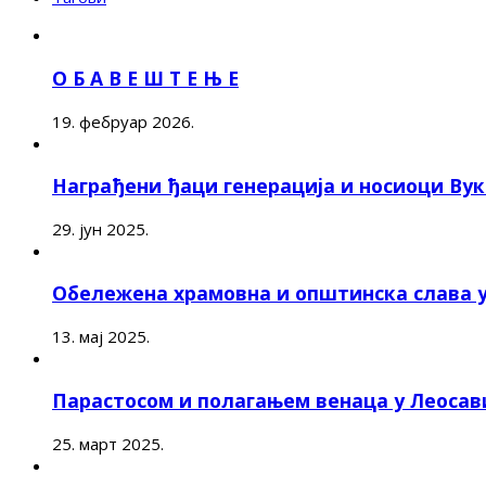
О Б А В Е Ш Т Е Њ Е
19. фебруар 2026.
Награђени ђаци генерација и носиоци Ву
29. јун 2025.
Обележена храмовна и општинска слава 
13. мај 2025.
Парастосом и полагањем венаца у Леоса
25. март 2025.