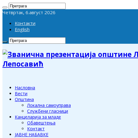
Четвртак, 6.август 2026
Контакти
English
Лепосавић
Насловна
Вести
Општина
Локална самоуправа
Службени гласници
Канцеларија за младе
Обавештења
Контакт
ЈАВНЕ НАБАВКЕ