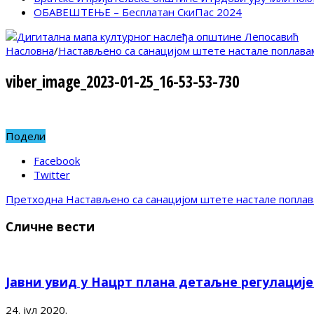
ОБАВЕШТЕЊЕ – Бесплатан СкиПас 2024
Насловна
/
Настављено са санацијом штете настале поплава
viber_image_2023-01-25_16-53-53-730
Подели
Facebook
Twitter
Претходна
Настављено са санацијом штете настале поплав
Сличне вести
Јавни увид у Нацрт плана детаљне регулациј
24. јул 2020.