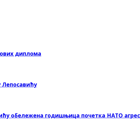
кових диплома
у Лепосавићу
вићу обележена годишњица почетка НАТО агрес