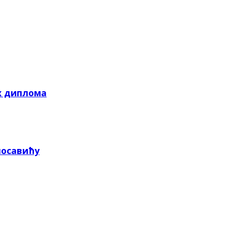
х диплома
посавићу