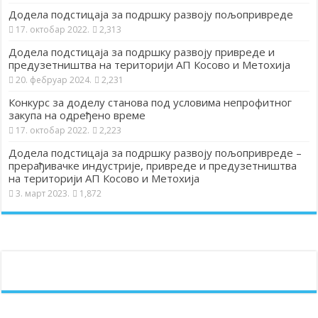
Додела подстицаја за подршку развоју пољопривреде
17. октобар 2022.
2,313
Додела подстицаја за подршку развоју привреде и
предузетништва на територији АП Косово и Метохија
20. фебруар 2024.
2,231
Конкурс за доделу станова под условима непрофитног
закупа на одређено време
17. октобар 2022.
2,223
Додела подстицаја за подршку развоју пољопривреде –
прерађивачке индустрије, привреде и предузетништва
на територији АП Косово и Метохија
3. март 2023.
1,872