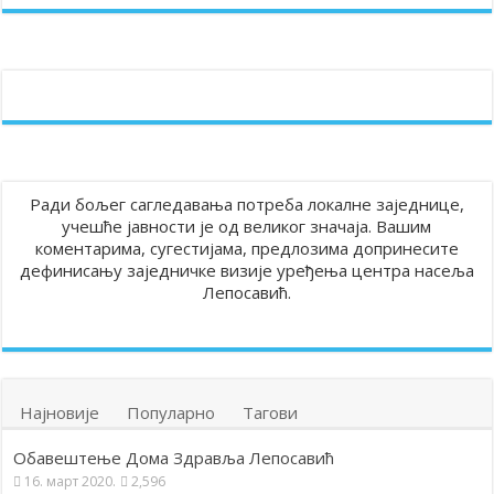
Ради бољег сагледавања потреба локалне заједнице,
учешће јавности је од великог значаја. Вашим
коментарима, сугестијама, предлозима допринесите
дефинисању заједничке визије уређења центра насеља
Лепосавић.
Најновије
Популарно
Тагови
Обавештење Дома Здравља Лепосавић
16. март 2020.
2,596