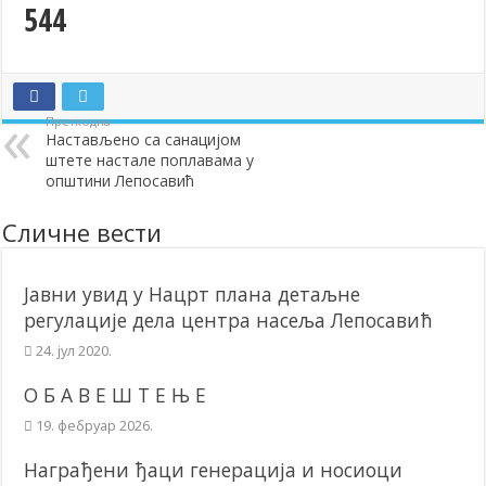
544
Додела подстицаја за подршку развоју привреде и предузетништв
Полагањем венаца и свечаном академијом у Сочаници обележена
Братске и пријатељске општине и грдови уручили поклон пакети
Претходна
ОБАВЕШТЕЊЕ – Бесплатан СкиПас 2024
Настављено са санацијом
штете настале поплавама у
општини Лепосавић
Сличне вести
Јавни увид у Нацрт плана детаљне
регулације дела центра насеља Лепосавић
24. јул 2020.
О Б А В Е Ш Т Е Њ Е
19. фебруар 2026.
Награђени ђаци генерација и носиоци