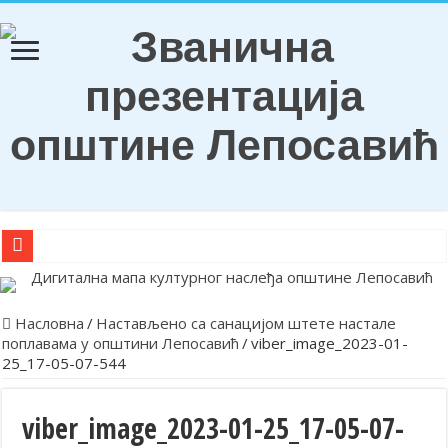
О Б А В Е Ш Т Е Њ Е
Награђени ђаци генерација и носиоци Вукових диплома
Насловна
/
Настављено са санацијом штете настале
поплавама у општини Лепосавић
/
viber_image_2023-01-
Обележена храмовна и општинска слава у Лепосавићу
25_17-05-07-544
Парастосом и полагањем венаца у Леосавићу обележена годишњи
Обавештење
viber_image_2023-01-25_17-05-07-
Лепосавић прославио Светог Василија