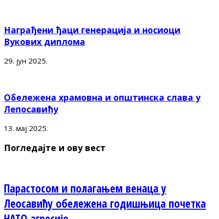
Награђени ђаци генерација и носиоци
Вукових диплома
29. јун 2025.
Обележена храмовна и општинска слава у
Лепосавићу
13. мај 2025.
Погледајте и ову вест
Парастосом и полагањем венаца у
Леосавићу обележена годишњица почетка
НАТО агресије