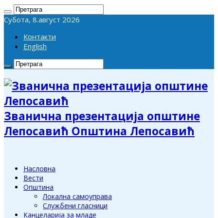
Субота, 8.август 2026
Контакти
English
Званична презентација општине
Лепосавић Општина Лепосавић
Насловна
Вести
Општина
Локална самоуправа
Службени гласници
Канцеларија за младе