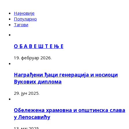
Најновије
Популарно
Тагови
О Б А В Е Ш Т Е Њ Е
19. фебруар 2026.
Награђени ђаци генерација и носиоци
Вукових диплома
29. јун 2025.
Обележена храмовна и општинска слава
у Лепосавићу
13. мај 2025.