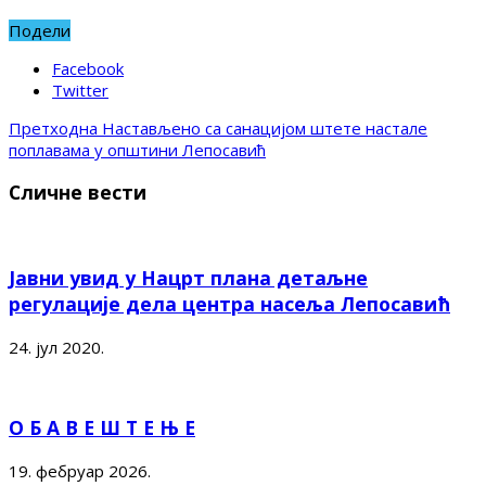
Подели
Facebook
Twitter
Претходна
Настављено са санацијом штете настале
поплавама у општини Лепосавић
Сличне вести
Јавни увид у Нацрт плана детаљне
регулације дела центра насеља Лепосавић
24. јул 2020.
О Б А В Е Ш Т Е Њ Е
19. фебруар 2026.