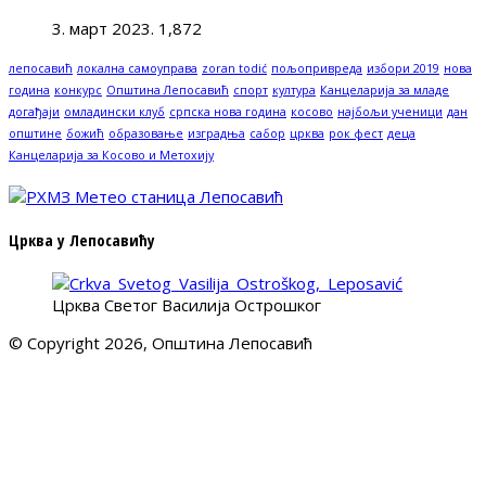
3. март 2023.
1,872
лепосавић
локална самоуправа
zoran todić
пољопривреда
избори 2019
нова
година
конкурс
Општина Лепосавић
спорт
култура
Канцеларија за младе
догађаји
омладински клуб
српска нова година
косово
најбољи ученици
дан
општине
божић
образовање
изградња
сабор
црква
рок фест
деца
Канцеларија за Косово и Метохију
Црква у Лепосавићу
Црква Светог Василија Острошког
© Copyright 2026, Општина Лепосавић