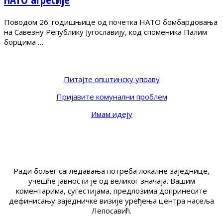
Поводом 26. годишњице од почетка НАТО бомбардовања
на Савезну Републику Југославију, код споменика Палим
борцима …
Питајте општинску управу
Пријавите комунални проблем
Имам идеју
Ради бољег сагледавања потреба локалне заједнице,
учешће јавности је од великог значаја. Вашим
коментарима, сугестијама, предлозима допринесите
дефинисању заједничке визије уређења центра насеља
Лепосавић.