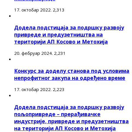
17. октобар 2022.
2,313
Додела подстицаја за подршку развоју
привреде и предузетништва на
територији АП Косово и Метохија
20. фебруар 2024.
2,231
Конкурс за доделу станова под условима
непрофитног закупа на одређено време
17. октобар 2022.
2,223
Додела подстицаја за подршку развоју
пољопривреде – прерађивачке
индустрије, привреде и предузетништва
на територији АП Косово и Метохија