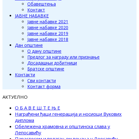
Обавештења
Контакт
ЈАВНЕ НАБАВКЕ
Јавне набавке 2021
Јавне набавке 2020
Јавне набавке 2019
Јавне набавке 2018
Дан општине
О дану општине
Предлог за награду или признање
Досадашњи добитници
Братске општине
Контакти
Сви контакти
Контакт форма
АКТУЕЛНО
О Б А В Е Ш Т Е Њ Е
Награђени ђаци генерација и носиоци Вукових
диплома
Обележена храмовна и општинска слава у
Лепосавићу
Парастосом и полагањем венаца у Леосавићу