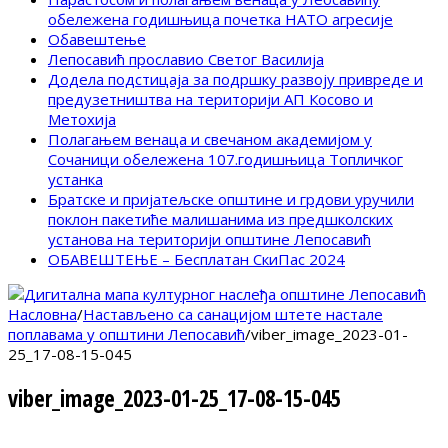
обележена годишњица почетка НАТО агресије
Обавештење
Лепосавић прославио Светог Василија
Додела подстицаја за подршку развоју привреде и
предузетништва на територији АП Косово и
Метохија
Полагањем венаца и свечаном академијом у
Сочаници обележена 107.годишњица Топличког
устанка
Братске и пријатељске општине и грдови уручили
поклон пакетиће малишанима из предшколских
установа на територији општине Лепосавић
ОБАВЕШТЕЊЕ – Бесплатан СкиПас 2024
Насловна
/
Настављено са санацијом штете настале
поплавама у општини Лепосавић
/
viber_image_2023-01-
25_17-08-15-045
viber_image_2023-01-25_17-08-15-045