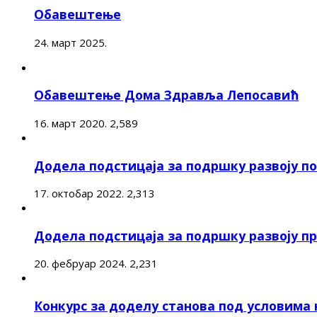
Обавештење
24. март 2025.
Обавештење Дома Здравља Лепосавић
16. март 2020.
2,589
Додела подстицаја за подршку развоју 
17. октобар 2022.
2,313
Додела подстицаја за подршку развоју п
20. фебруар 2024.
2,231
Конкурс за доделу станова под условима