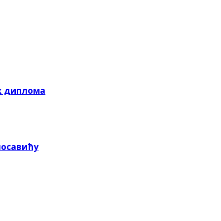
х диплома
посавићу