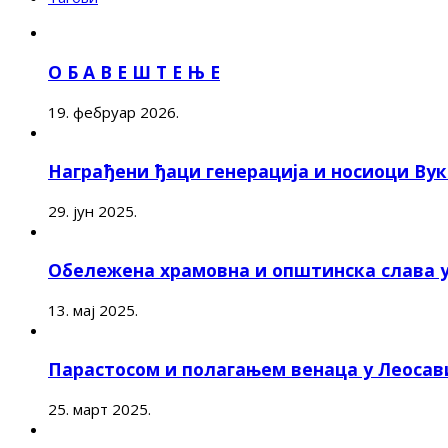
О Б А В Е Ш Т Е Њ Е
19. фебруар 2026.
Награђени ђаци генерација и носиоци Ву
29. јун 2025.
Обележена храмовна и општинска слава 
13. мај 2025.
Парастосом и полагањем венаца у Леоса
25. март 2025.