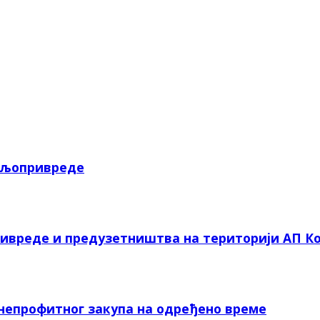
пољопривреде
ривреде и предузетништва на територији АП Ко
 непрофитног закупа на одређено време