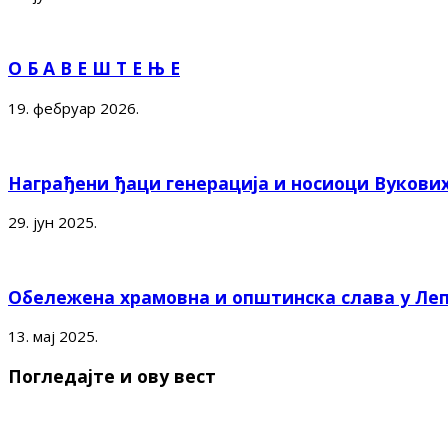
О Б А В Е Ш Т Е Њ Е
19. фебруар 2026.
Награђени ђаци генерација и носиоци Вукови
29. јун 2025.
Обележена храмовна и општинска слава у Ле
13. мај 2025.
Погледајте и ову вест