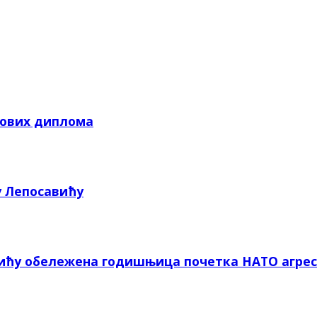
кових диплома
у Лепосавићу
вићу обележена годишњица почетка НАТО агрес