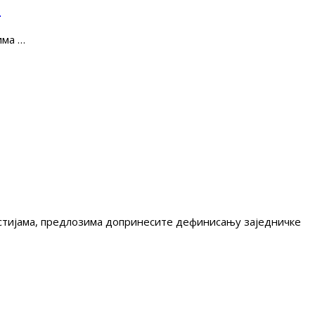
е
има …
гестијама, предлозима допринесите дефинисању заједничке