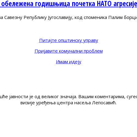
 обележена годишњица почетка НАТО агресиј
Савезну Републику Југославију, код споменика Палим борц
Питајте општинску управу
Пријавите комунални проблем
Имам идеју
ће јавности је од великог значаја. Вашим коментарима, су
визије уређења центра насеља Лепосавић.