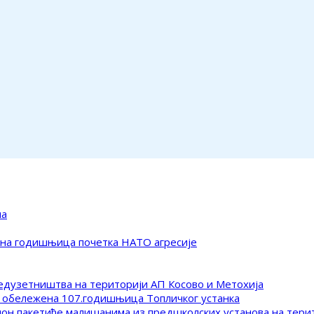
ма
ена годишњица почетка НАТО агресије
редузетништва на територији АП Косово и Метохија
 обележена 107.годишњица Топличког устанка
клон пакетиће малишанима из предшколских установа на тер