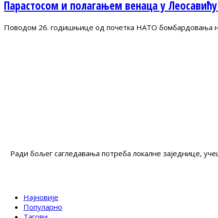
Парастосом и полагањем венаца у Леосавићу
Поводом 26. годишњице од почетка НАТО бомбардовања на 
Ради бољег сагледавања потреба локалне заједнице, учеш
Најновије
Популарно
Тагови