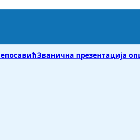
Званична презентација о