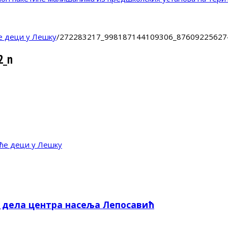
е деци у Лешку
/
272283217_998187144109306_87609225627
2_n
ће деци у Лешку
е дела центра насеља Лепосавић