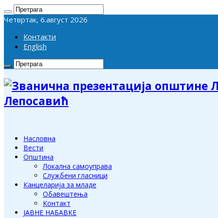
Четвртак, 6.август 2026
Контакти
English
Лепосавић
Насловна
Вести
Општина
Локална самоуправа
Службени гласници
Канцеларија за младе
Обавештења
Контакт
ЈАВНЕ НАБАВКЕ