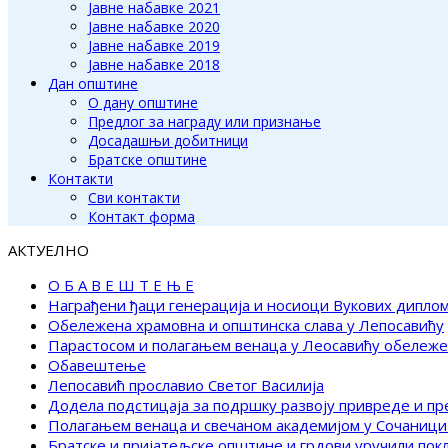
Јавне набавке 2021
Јавне набавке 2020
Јавне набавке 2019
Јавне набавке 2018
Дан општине
О дану општине
Предлог за награду или признање
Досадашњи добитници
Братске општине
Контакти
Сви контакти
Контакт форма
АКТУЕЛНО
О Б А В Е Ш Т Е Њ Е
Награђени ђаци генерација и носиоци Вукових дипло
Обележена храмовна и општинска слава у Лепосавићу
Парастосом и полагањем венаца у Леосавићу обележ
Обавештење
Лепосавић прославио Светог Василија
Додела подстицаја за подршку развоју привреде и п
Полагањем венаца и свечаном академијом у Сочаници
Братске и пријатељске општине и грдови уручили по