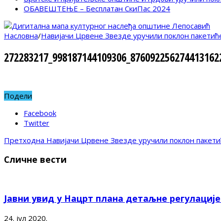
ОБАВЕШТЕЊЕ – Бесплатан СкиПас 2024
Насловна
/
Навијачи Црвене Звезде уручили поклон пакетић
272283217_998187144109306_876092256274413162
Подели
Facebook
Twitter
Претходна
Навијачи Црвене Звезде уручили поклон пакети
Сличне вести
Јавни увид у Нацрт плана детаљне регулациј
24. јул 2020.