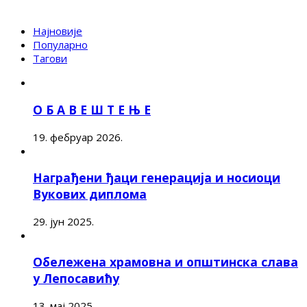
Најновије
Популарно
Тагови
О Б А В Е Ш Т Е Њ Е
19. фебруар 2026.
Награђени ђаци генерација и носиоци
Вукових диплома
29. јун 2025.
Обележена храмовна и општинска слава
у Лепосавићу
13. мај 2025.