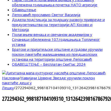
обележена годишњица почетка НАТО агресије
Обавештење
Лепосавић прославио Светог Василија
Додела подстицаја за подршку развоју привреде и
предузетништва на територији АП Косово и
Метохија
Полагањем венаца и свечаном академијом у
Сочаници обележена 107.годишњица Топличког
устанка
Братске и пријатељске општине и грдови уручили
поклон пакетиће малишанима из предшколских
установа на територији општине Лепосавић
ОБАВЕШТЕЊЕ – Бесплатан СкиПас 2024
Насловна
/
Навијачи Црвене Звезде уручили поклон
пакетиће деци у
Лешку
/
272294362_998187104109310_13126423981678679
272294362_998187104109310_131264239816786792