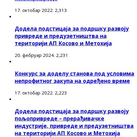
17. октобар 2022.
2,313
Додела подстицаја за подршку развоју
привреде и предузетништва на
територији АП Косово и Метохија
20. фебруар 2024.
2,231
Конкурс за доделу станова под условима
непрофитног закупа на одређено време
17. октобар 2022.
2,223
Додела подстицаја за подршку развоју
пољопривреде – прерађивачке
индустрије, привреде и предузетништва
на територији АП Косово и Метохија