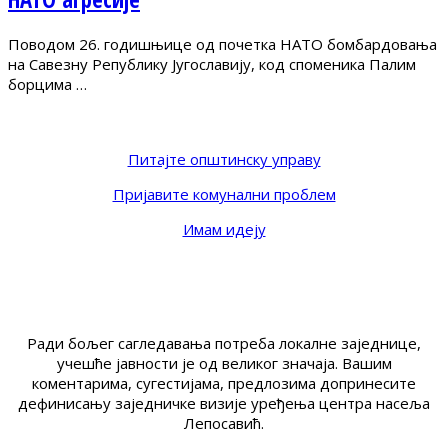
Поводом 26. годишњице од почетка НАТО бомбардовања
на Савезну Републику Југославију, код споменика Палим
борцима …
Питајте општинску управу
Пријавите комунални проблем
Имам идеју
Ради бољег сагледавања потреба локалне заједнице,
учешће јавности је од великог значаја. Вашим
коментарима, сугестијама, предлозима допринесите
дефинисању заједничке визије уређења центра насеља
Лепосавић.