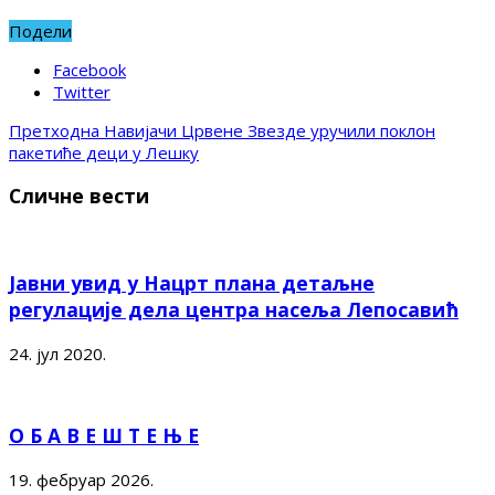
Подели
Facebook
Twitter
Претходна
Навијачи Црвене Звезде уручили поклон
пакетиће деци у Лешку
Сличне вести
Јавни увид у Нацрт плана детаљне
регулације дела центра насеља Лепосавић
24. јул 2020.
О Б А В Е Ш Т Е Њ Е
19. фебруар 2026.