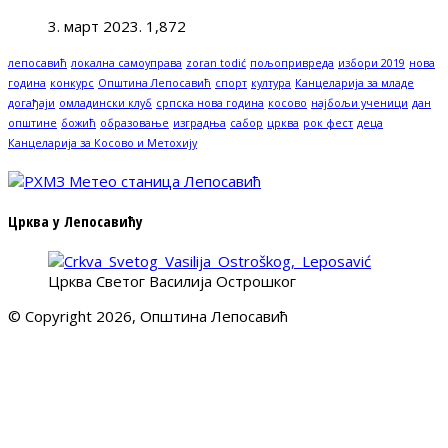
3. март 2023.
1,872
лепосавић
локална самоуправа
zoran todić
пољопривреда
избори 2019
нова
година
конкурс
Општина Лепосавић
спорт
култура
Канцеларија за младе
догађаји
омладински клуб
српска нова година
косово
најбољи ученици
дан
општине
божић
образовање
изградња
сабор
црква
рок фест
деца
Канцеларија за Косово и Метохију
Црква у Лепосавићу
Црква Светог Василија Острошког
© Copyright 2026, Општина Лепосавић