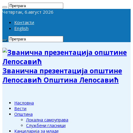
Четвртак, 6.август 2026
Контакти
English
Званична презентација општине
Лепосавић Општина Лепосавић
Насловна
Вести
Општина
Локална самоуправа
Службени гласници
Канцеларија за младе