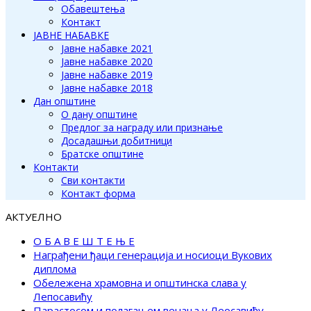
Обавештења
Контакт
ЈАВНЕ НАБАВКЕ
Јавне набавке 2021
Јавне набавке 2020
Јавне набавке 2019
Јавне набавке 2018
Дан општине
О дану општине
Предлог за награду или признање
Досадашњи добитници
Братске општине
Контакти
Сви контакти
Контакт форма
АКТУЕЛНО
О Б А В Е Ш Т Е Њ Е
Награђени ђаци генерација и носиоци Вукових
диплома
Обележена храмовна и општинска слава у
Лепосавићу
Парастосом и полагањем венаца у Леосавићу