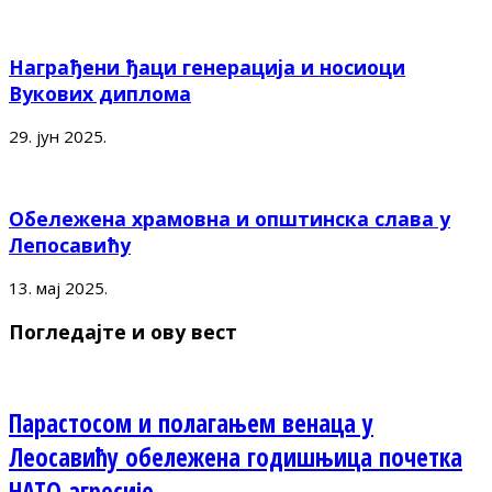
Награђени ђаци генерација и носиоци
Вукових диплома
29. јун 2025.
Обележена храмовна и општинска слава у
Лепосавићу
13. мај 2025.
Погледајте и ову вест
Парастосом и полагањем венаца у
Леосавићу обележена годишњица почетка
НАТО агресије