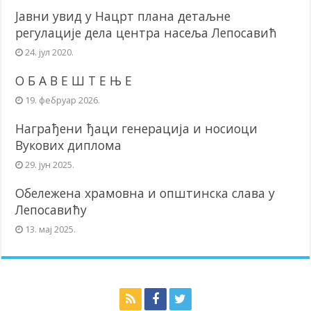
Јавни увид у Нацрт плана детаљне
регулације дела центра насеља Лепосавић
24. јул 2020.
О Б А В Е Ш Т Е Њ Е
19. фебруар 2026.
Награђени ђаци генерација и носиоци
Вукових диплома
29. јун 2025.
Обележена храмовна и општинска слава у
Лепосавићу
13. мај 2025.