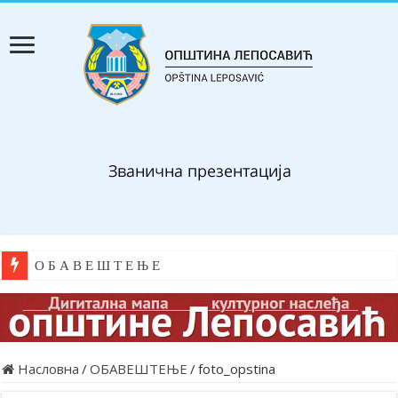
О Б А В Е Ш Т Е Њ Е
Насловна
/
ОБАВЕШТЕЊЕ
/
foto_opstina