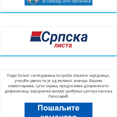
Ради бољег сагледавања потреба локалне заједнице,
учешће јавности је од великог значаја. Вашим
коментарима, сугестијама, предлозима допринесите
дефинисању заједничке визије уређења центра насеља
Лепосавић.