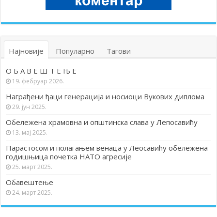
Најновије
Популарно
Тагови
О Б А В Е Ш Т Е Њ Е
19. фебруар 2026.
Награђени ђаци генерација и носиоци Вукових диплома
29. јун 2025.
Обележена храмовна и општинска слава у Лепосавићу
13. мај 2025.
Парастосом и полагањем венаца у Леосавићу обележена
годишњица почетка НАТО агресије
25. март 2025.
Обавештење
24. март 2025.