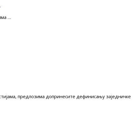
е
има …
гестијама, предлозима допринесите дефинисању заједничке