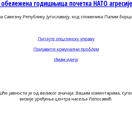
 обележена годишњица почетка НАТО агресиј
Савезну Републику Југославију, код споменика Палим борц
Питајте општинску управу
Пријавите комунални проблем
Имам идеју
ће јавности је од великог значаја. Вашим коментарима, су
визије уређења центра насеља Лепосавић.