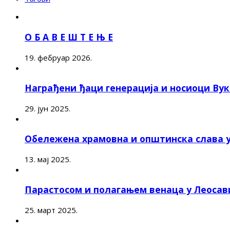
О Б А В Е Ш Т Е Њ Е
19. фебруар 2026.
Награђени ђаци генерација и носиоци Ву
29. јун 2025.
Обележена храмовна и општинска слава 
13. мај 2025.
Парастосом и полагањем венаца у Леоса
25. март 2025.