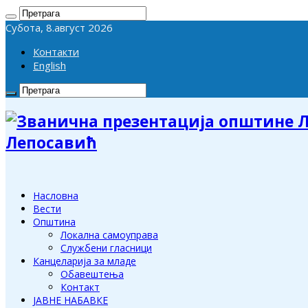
Субота, 8.август 2026
Контакти
English
Лепосавић
Насловна
Вести
Општина
Локална самоуправа
Службени гласници
Канцеларија за младе
Обавештења
Контакт
ЈАВНЕ НАБАВКЕ