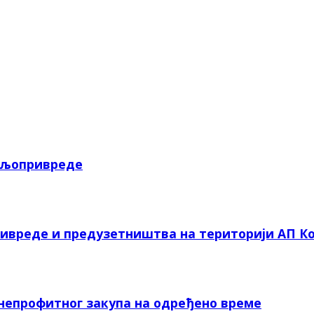
пољопривреде
ривреде и предузетништва на територији АП Ко
 непрофитног закупа на одређено време