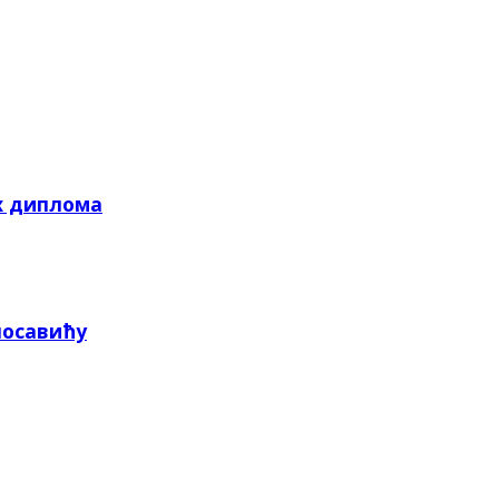
х диплома
посавићу