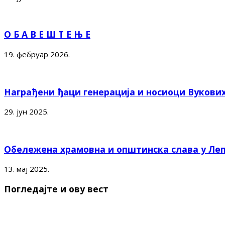
О Б А В Е Ш Т Е Њ Е
19. фебруар 2026.
Награђени ђаци генерација и носиоци Вукови
29. јун 2025.
Обележена храмовна и општинска слава у Ле
13. мај 2025.
Погледајте и ову вест