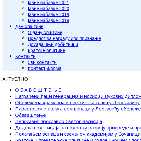
Јавне набавке 2021
Јавне набавке 2020
Јавне набавке 2019
Јавне набавке 2018
Дан општине
О дану општине
Предлог за награду или признање
Досадашњи добитници
Братске општине
Контакти
Сви контакти
Контакт форма
АКТУЕЛНО
О Б А В Е Ш Т Е Њ Е
Награђени ђаци генерација и носиоци Вукових дипло
Обележена храмовна и општинска слава у Лепосавићу
Парастосом и полагањем венаца у Леосавићу обележ
Обавештење
Лепосавић прославио Светог Василија
Додела подстицаја за подршку развоју привреде и п
Полагањем венаца и свечаном академијом у Сочаници
Братске и пријатељске општине и грдови уручили по