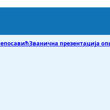
Званична презентација о