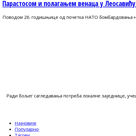
Парастосом и полагањем венаца у Леосавићу
Поводом 26. годишњице од почетка НАТО бомбардовања на 
Ради бољег сагледавања потреба локалне заједнице, учеш
Најновије
Популарно
Тагови