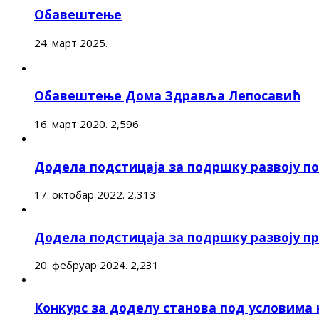
Обавештење
24. март 2025.
Обавештење Дома Здравља Лепосавић
16. март 2020.
2,596
Додела подстицаја за подршку развоју 
17. октобар 2022.
2,313
Додела подстицаја за подршку развоју п
20. фебруар 2024.
2,231
Конкурс за доделу станова под условима