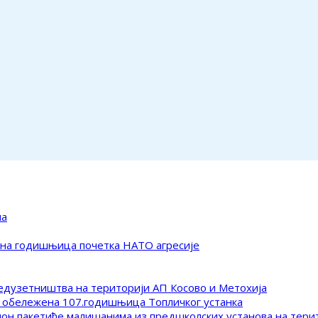
ма
ена годишњица почетка НАТО агресије
редузетништва на територији АП Косово и Метохија
 обележена 107.годишњица Топличког устанка
клон пакетиће малишанима из предшколских установа на тер