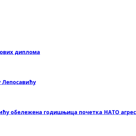
кових диплома
у Лепосавићу
вићу обележена годишњица почетка НАТО агрес