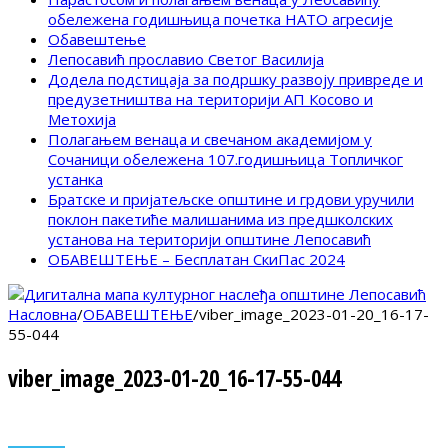
обележена годишњица почетка НАТО агресије
Обавештење
Лепосавић прославио Светог Василија
Додела подстицаја за подршку развоју привреде и
предузетништва на територији АП Косово и
Метохија
Полагањем венаца и свечаном академијом у
Сочаници обележена 107.годишњица Топличког
устанка
Братске и пријатељске општине и грдови уручили
поклон пакетиће малишанима из предшколских
установа на територији општине Лепосавић
ОБАВЕШТЕЊЕ – Бесплатан СкиПас 2024
Насловна
/
ОБАВЕШТЕЊЕ
/
viber_image_2023-01-20_16-17-
55-044
viber_image_2023-01-20_16-17-55-044