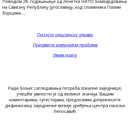
Поводом 26. годишњице од почетка НАТО бомбардовања
на Савезну Републику Југославију, код споменика Палим
борцима …
Питајте општинску управу
Пријавите комунални проблем
Имам идеју
Ради бољег сагледавања потреба локалне заједнице,
учешће јавности је од великог значаја. Вашим
коментарима, сугестијама, предлозима допринесите
дефинисању заједничке визије уређења центра насеља
Лепосавић.