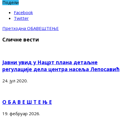
Подели
Facebook
Twitter
Претходна
ОБАВЕШТЕЊЕ
Сличне вести
Јавни увид у Нацрт плана детаљне
регулације дела центра насеља Лепосавић
24. јул 2020.
О Б А В Е Ш Т Е Њ Е
19. фебруар 2026.