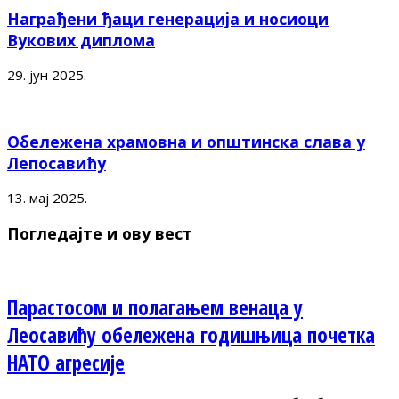
Награђени ђаци генерација и носиоци
Вукових диплома
29. јун 2025.
Обележена храмовна и општинска слава у
Лепосавићу
13. мај 2025.
Погледајте и ову вест
Парастосом и полагањем венаца у
Леосавићу обележена годишњица почетка
НАТО агресије