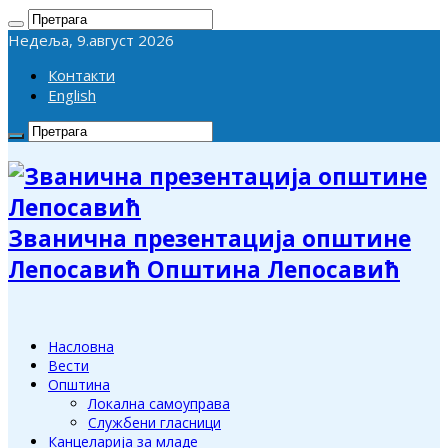
Недеља, 9.август 2026
Контакти
English
Званична презентација општине
Лепосавић Општина Лепосавић
Насловна
Вести
Општина
Локална самоуправа
Службени гласници
Канцеларија за младе