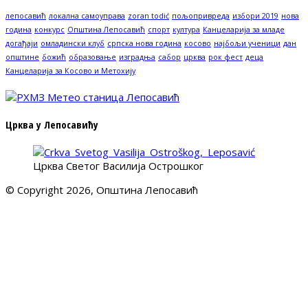
лепосавић
локална самоуправа
zoran todić
пољопривреда
избори 2019
нова
година
конкурс
Општина Лепосавић
спорт
култура
Канцеларија за младе
догађаји
омладински клуб
српска нова година
косово
најбољи ученици
дан
општине
божић
образовање
изградња
сабор
црква
рок фест
деца
Канцеларија за Косово и Метохију
Црква у Лепосавићу
Црква Светог Василија Острошког
© Copyright 2026, Општина Лепосавић