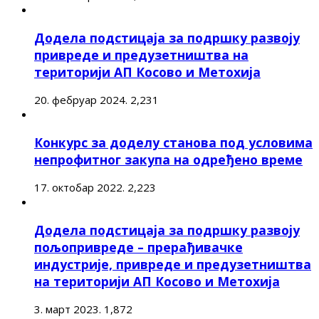
Додела подстицаја за подршку развоју
привреде и предузетништва на
територији АП Косово и Метохија
20. фебруар 2024.
2,231
Конкурс за доделу станова под условима
непрофитног закупа на одређено време
17. октобар 2022.
2,223
Додела подстицаја за подршку развоју
пољопривреде – прерађивачке
индустрије, привреде и предузетништва
на територији АП Косово и Метохија
3. март 2023.
1,872