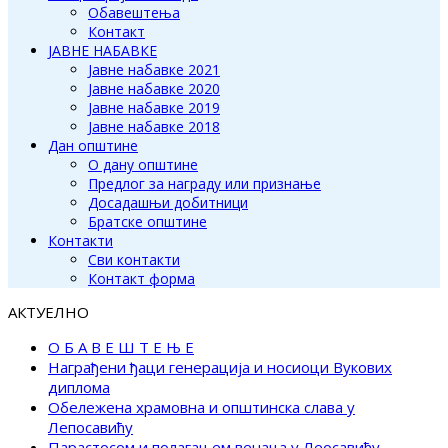
Обавештења
Контакт
ЈАВНЕ НАБАВКЕ
Јавне набавке 2021
Јавне набавке 2020
Јавне набавке 2019
Јавне набавке 2018
Дан општине
О дану општине
Предлог за награду или признање
Досадашњи добитници
Братске општине
Контакти
Сви контакти
Контакт форма
АКТУЕЛНО
О Б А В Е Ш Т Е Њ Е
Награђени ђаци генерација и носиоци Вукових
диплома
Обележена храмовна и општинска слава у
Лепосавићу
Парастосом и полагањем венаца у Леосавићу