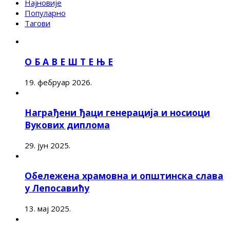
Најновије
Популарно
Тагови
О Б А В Е Ш Т Е Њ Е
19. фебруар 2026.
Награђени ђаци генерација и носиоци
Вукових диплома
29. јун 2025.
Обележена храмовна и општинска слава
у Лепосавићу
13. мај 2025.