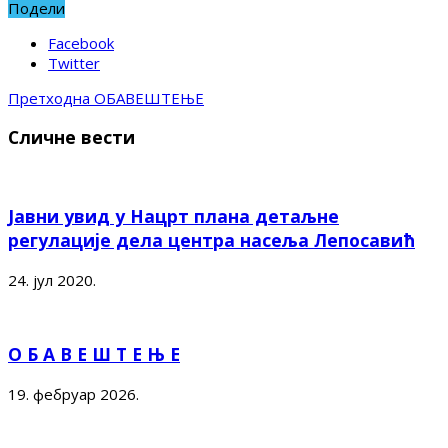
Подели
Facebook
Twitter
Претходна
ОБАВЕШТЕЊЕ
Сличне вести
Јавни увид у Нацрт плана детаљне
регулације дела центра насеља Лепосавић
24. јул 2020.
О Б А В Е Ш Т Е Њ Е
19. фебруар 2026.