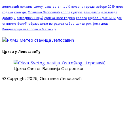
лепосавић
локална самоуправа
zoran todić
пољопривреда
избори 2019
нова
година
конкурс
Општина Лепосавић
спорт
култура
Канцеларија за младе
догађаји
омладински клуб
српска нова година
косово
најбољи ученици
дан
општине
божић
образовање
изградња
сабор
црква
рок фест
деца
Канцеларија за Косово и Метохију
Црква у Лепосавићу
Црква Светог Василија Острошког
© Copyright 2026, Општина Лепосавић