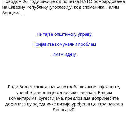
Поводом 26. годишњице од почетка НАТО бомбардовања
на Савезну Републику Југославију, код споменика Палим
борцима …
Питајте општинску управу
Пријавите комунални проблем
Имам идеју
Ради бољег сагледавања потреба локалне заједнице,
учешће јавности је од великог значаја. Вашим
коментарима, сугестијама, предлозима допринесите
дефинисању заједничке визије уређења центра насеља
Лепосавић.