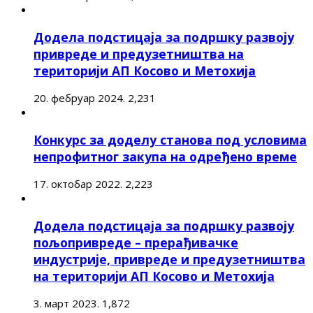
Додела подстицаја за подршку развоју
привреде и предузетништва на
територији АП Косово и Метохија
20. фебруар 2024.
2,231
Конкурс за доделу станова под условима
непрофитног закупа на одређено време
17. октобар 2022.
2,223
Додела подстицаја за подршку развоју
пољопривреде – прерађивачке
индустрије, привреде и предузетништва
на територији АП Косово и Метохија
3. март 2023.
1,872