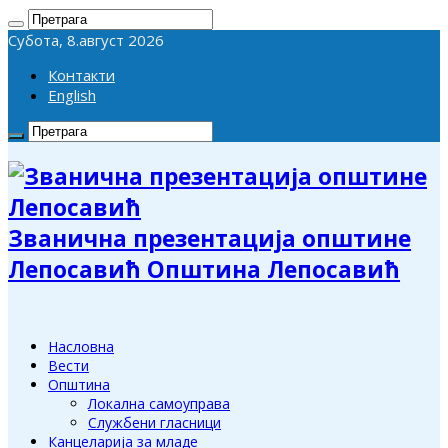
Субота, 8.август 2026
Контакти
English
Званична презентација општине
Лепосавић Општина Лепосавић
Насловна
Вести
Општина
Локална самоуправа
Службени гласници
Канцеларија за младе