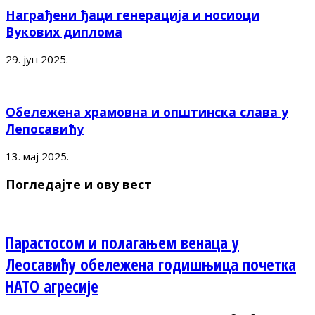
Награђени ђаци генерација и носиоци
Вукових диплома
29. јун 2025.
Обележена храмовна и општинска слава у
Лепосавићу
13. мај 2025.
Погледајте и ову вест
Парастосом и полагањем венаца у
Леосавићу обележена годишњица почетка
НАТО агресије