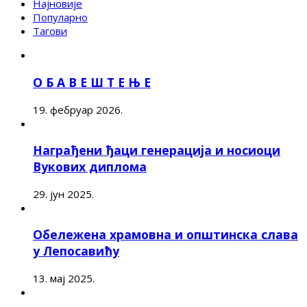
Најновије
Популарно
Тагови
О Б А В Е Ш Т Е Њ Е
19. фебруар 2026.
Награђени ђаци генерација и носиоци
Вукових диплома
29. јун 2025.
Обележена храмовна и општинска слава
у Лепосавићу
13. мај 2025.