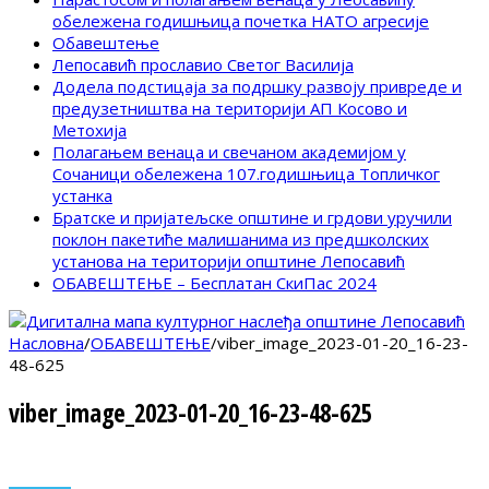
обележена годишњица почетка НАТО агресије
Обавештење
Лепосавић прославио Светог Василија
Додела подстицаја за подршку развоју привреде и
предузетништва на територији АП Косово и
Метохија
Полагањем венаца и свечаном академијом у
Сочаници обележена 107.годишњица Топличког
устанка
Братске и пријатељске општине и грдови уручили
поклон пакетиће малишанима из предшколских
установа на територији општине Лепосавић
ОБАВЕШТЕЊЕ – Бесплатан СкиПас 2024
Насловна
/
ОБАВЕШТЕЊЕ
/
viber_image_2023-01-20_16-23-
48-625
viber_image_2023-01-20_16-23-48-625