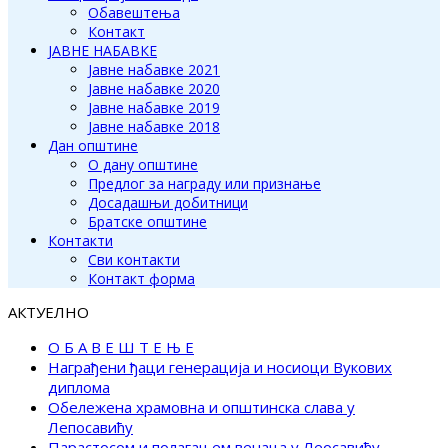
Обавештења
Контакт
ЈАВНЕ НАБАВКЕ
Јавне набавке 2021
Јавне набавке 2020
Јавне набавке 2019
Јавне набавке 2018
Дан општине
О дану општине
Предлог за награду или признање
Досадашњи добитници
Братске општине
Контакти
Сви контакти
Контакт форма
АКТУЕЛНО
О Б А В Е Ш Т Е Њ Е
Награђени ђаци генерација и носиоци Вукових
диплома
Обележена храмовна и општинска слава у
Лепосавићу
Парастосом и полагањем венаца у Леосавићу