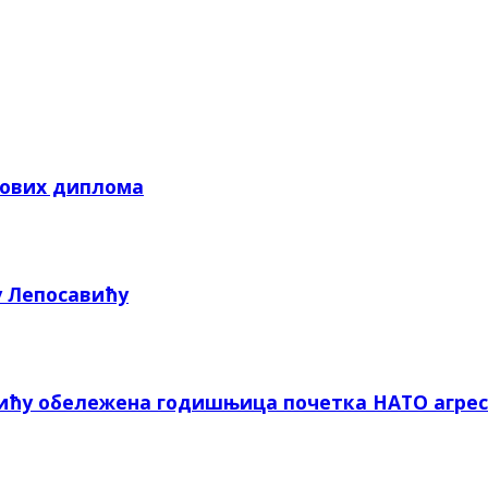
кових диплома
у Лепосавићу
вићу обележена годишњица почетка НАТО агрес