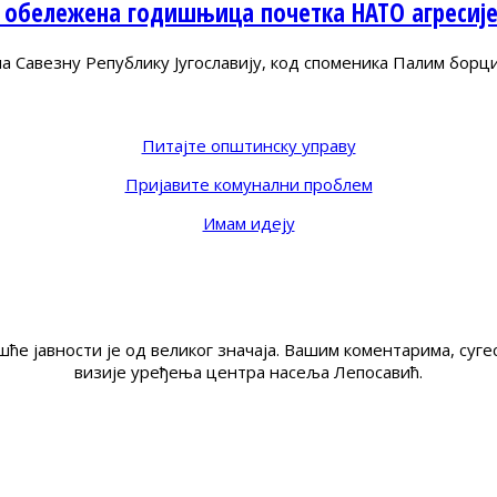
 обележена годишњица почетка НАТО агресиј
Савезну Републику Југославију, код споменика Палим борц
Питајте општинску управу
Пријавите комунални проблем
Имам идеју
ће јавности је од великог значаја. Вашим коментарима, су
визије уређења центра насеља Лепосавић.