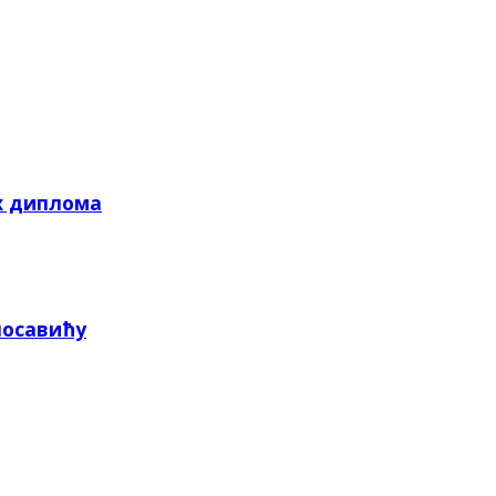
х диплома
посавићу