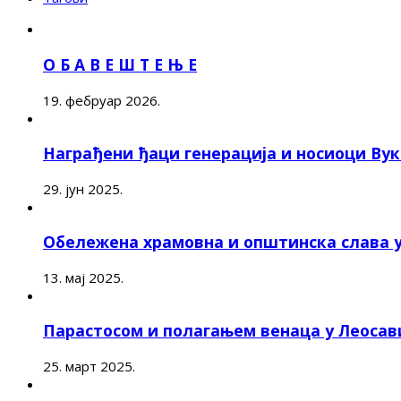
О Б А В Е Ш Т Е Њ Е
19. фебруар 2026.
Награђени ђаци генерација и носиоци Ву
29. јун 2025.
Обележена храмовна и општинска слава 
13. мај 2025.
Парастосом и полагањем венаца у Леоса
25. март 2025.