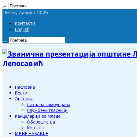
Петак, 7.август 2026
Контакти
English
Лепосавић
Насловна
Вести
Општина
Локална самоуправа
Службени гласници
Канцеларија за младе
Обавештења
Контакт
ЈАВНЕ НАБАВКЕ