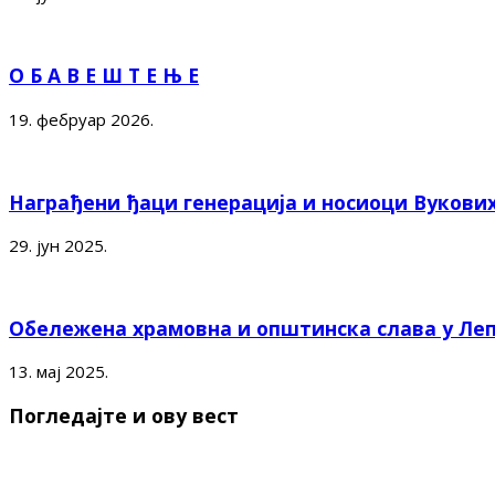
О Б А В Е Ш Т Е Њ Е
19. фебруар 2026.
Награђени ђаци генерација и носиоци Вукови
29. јун 2025.
Обележена храмовна и општинска слава у Ле
13. мај 2025.
Погледајте и ову вест