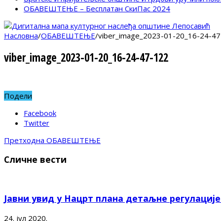
ОБАВЕШТЕЊЕ – Бесплатан СкиПас 2024
Насловна
/
ОБАВЕШТЕЊЕ
/
viber_image_2023-01-20_16-24-47
viber_image_2023-01-20_16-24-47-122
Подели
Facebook
Twitter
Претходна
ОБАВЕШТЕЊЕ
Сличне вести
Јавни увид у Нацрт плана детаљне регулациј
24. јул 2020.