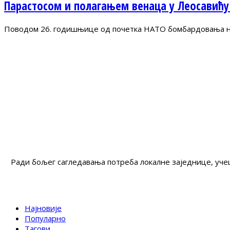
Парастосом и полагањем венаца у Леосавићу
Поводом 26. годишњице од почетка НАТО бомбардовања на 
Ради бољег сагледавања потреба локалне заједнице, учеш
Најновије
Популарно
Тагови