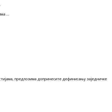
е
има …
гестијама, предлозима допринесите дефинисању заједничке