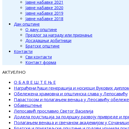
Јавне набавке 2021
Јавне набавке 2020
Јавне набавке 2019
Јавне набавке 2018
Дан општине
О дану општине
Предлог за награду или признање
Досадашњи добитници
Братске општине
Контакти
Сви контакти
Контакт форма
АКТУЕЛНО
О Б А В Е Ш Т Е Њ Е
Награђени ђаци генерација и носиоци Вукових дипло
Обележена храмовна и општинска слава у Лепосавићу
Парастосом и полагањем венаца у Леосавићу обележ
Обавештење
Лепосавић прославио Светог Василија
Додела подстицаја за подршку развоју привреде и п
Полагањем венаца и свечаном академијом у Сочаници
Братске и пријатељске општине и грдови уручили по