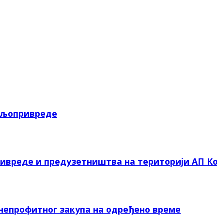
пољопривреде
ривреде и предузетништва на територији АП Ко
 непрофитног закупа на одређено време