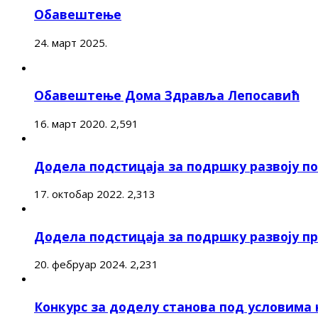
Обавештење
24. март 2025.
Обавештење Дома Здравља Лепосавић
16. март 2020.
2,591
Додела подстицаја за подршку развоју 
17. октобар 2022.
2,313
Додела подстицаја за подршку развоју п
20. фебруар 2024.
2,231
Конкурс за доделу станова под условима