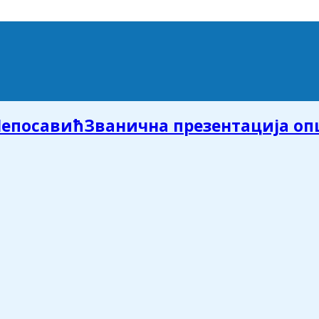
Званична презентација о