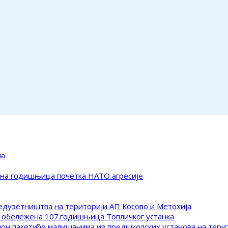
ма
ена годишњица почетка НАТО агресије
редузетништва на територији АП Косово и Метохија
 обележена 107.годишњица Топличког устанка
клон пакетиће малишанима из предшколских установа на тер