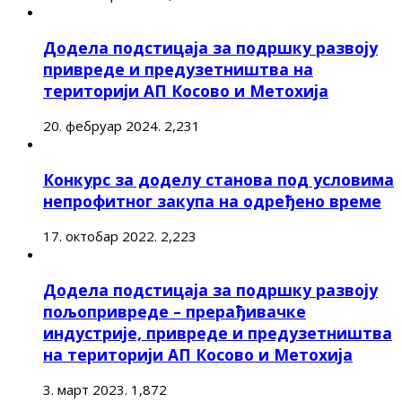
Додела подстицаја за подршку развоју
привреде и предузетништва на
територији АП Косово и Метохија
20. фебруар 2024.
2,231
Конкурс за доделу станова под условима
непрофитног закупа на одређено време
17. октобар 2022.
2,223
Додела подстицаја за подршку развоју
пољопривреде – прерађивачке
индустрије, привреде и предузетништва
на територији АП Косово и Метохија
3. март 2023.
1,872