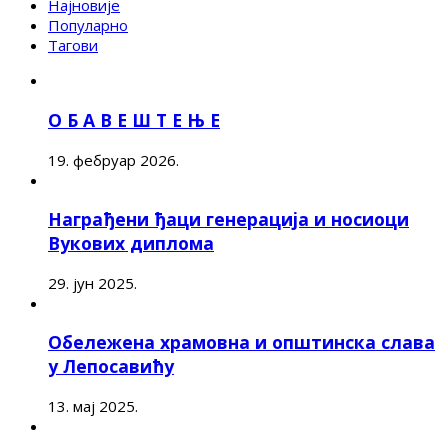
Најновије
Популарно
Тагови
О Б А В Е Ш Т Е Њ Е
19. фебруар 2026.
Награђени ђаци генерација и носиоци
Вукових диплома
29. јун 2025.
Обележена храмовна и општинска слава
у Лепосавићу
13. мај 2025.