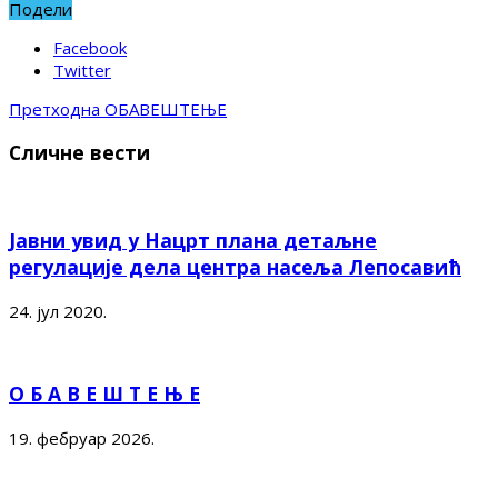
Подели
Facebook
Twitter
Претходна
ОБАВЕШТЕЊЕ
Сличне вести
Јавни увид у Нацрт плана детаљне
регулације дела центра насеља Лепосавић
24. јул 2020.
О Б А В Е Ш Т Е Њ Е
19. фебруар 2026.