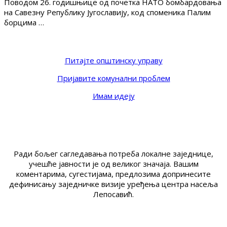
Поводом 26. годишњице од почетка НАТО бомбардовања
на Савезну Републику Југославију, код споменика Палим
борцима …
Питајте општинску управу
Пријавите комунални проблем
Имам идеју
Ради бољег сагледавања потреба локалне заједнице,
учешће јавности је од великог значаја. Вашим
коментарима, сугестијама, предлозима допринесите
дефинисању заједничке визије уређења центра насеља
Лепосавић.