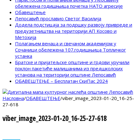
обележена годишњица почетка НАТО агресије
Обавештење
Лепосавић прославио Светог Василија
Додела подстицаја за подршку развоју привреде и
предузетништва на територији АП Косово и
Метохија
Полагањем венаца и свечаном академијом у
Сочаници обележена 107.годишњица Топличког
устанка
Братске и пријатељске општине и грдови уручили
поклон пакетиће малишанима из предшколских
установа на територији општине Лепосавић
ОБАВЕШТЕЊЕ – Бесплатан СкиПас 2024
Насловна
/
ОБАВЕШТЕЊЕ
/
viber_image_2023-01-20_16-25-
27-618
viber_image_2023-01-20_16-25-27-618