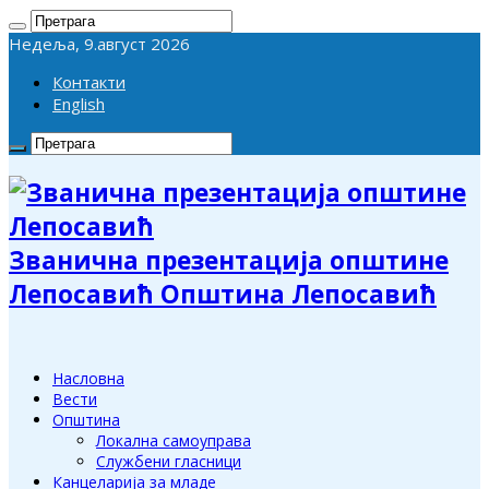
Недеља, 9.август 2026
Контакти
English
Званична презентација општине
Лепосавић Општина Лепосавић
Насловна
Вести
Општина
Локална самоуправа
Службени гласници
Канцеларија за младе