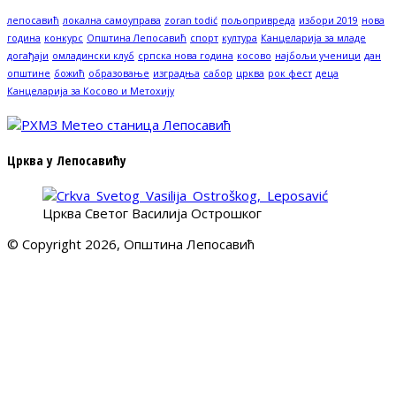
лепосавић
локална самоуправа
zoran todić
пољопривреда
избори 2019
нова
година
конкурс
Општина Лепосавић
спорт
култура
Канцеларија за младе
догађаји
омладински клуб
српска нова година
косово
најбољи ученици
дан
општине
божић
образовање
изградња
сабор
црква
рок фест
деца
Канцеларија за Косово и Метохију
Црква у Лепосавићу
Црква Светог Василија Острошког
© Copyright 2026, Општина Лепосавић