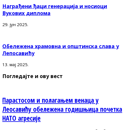
Награђени ђаци генерација и носиоци
Вукових диплома
29. јун 2025.
Обележена храмовна и општинска слава у
Лепосавићу
13. мај 2025.
Погледајте и ову вест
Парастосом и полагањем венаца у
Леосавићу обележена годишњица почетка
НАТО агресије