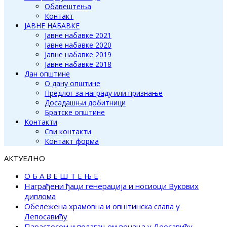
Обавештења
Контакт
ЈАВНЕ НАБАВКЕ
Јавне набавке 2021
Јавне набавке 2020
Јавне набавке 2019
Јавне набавке 2018
Дан општине
О дану општине
Предлог за награду или признање
Досадашњи добитници
Братске општине
Контакти
Сви контакти
Контакт форма
АКТУЕЛНО
О Б А В Е Ш Т Е Њ Е
Награђени ђаци генерација и носиоци Вукових
диплома
Обележена храмовна и општинска слава у
Лепосавићу
Парастосом и полагањем венаца у Леосавићу