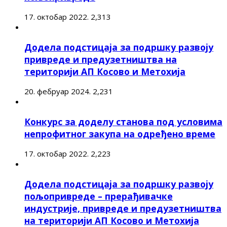
17. октобар 2022.
2,313
Додела подстицаја за подршку развоју
привреде и предузетништва на
територији АП Косово и Метохија
20. фебруар 2024.
2,231
Конкурс за доделу станова под условима
непрофитног закупа на одређено време
17. октобар 2022.
2,223
Додела подстицаја за подршку развоју
пољопривреде – прерађивачке
индустрије, привреде и предузетништва
на територији АП Косово и Метохија