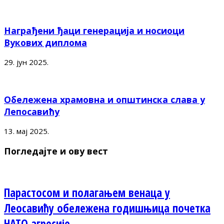
Награђени ђаци генерација и носиоци
Вукових диплома
29. јун 2025.
Обележена храмовна и општинска слава у
Лепосавићу
13. мај 2025.
Погледајте и ову вест
Парастосом и полагањем венаца у
Леосавићу обележена годишњица почетка
НАТО агресије