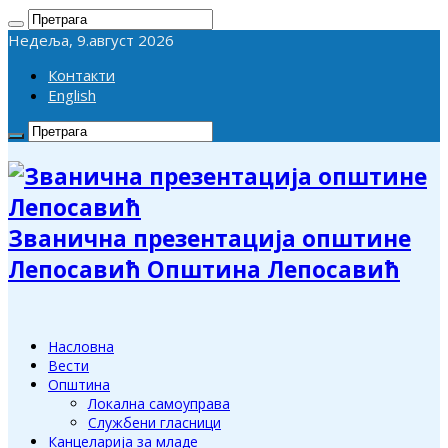
Недеља, 9.август 2026
Контакти
English
Званична презентација општине
Лепосавић Општина Лепосавић
Насловна
Вести
Општина
Локална самоуправа
Службени гласници
Канцеларија за младе