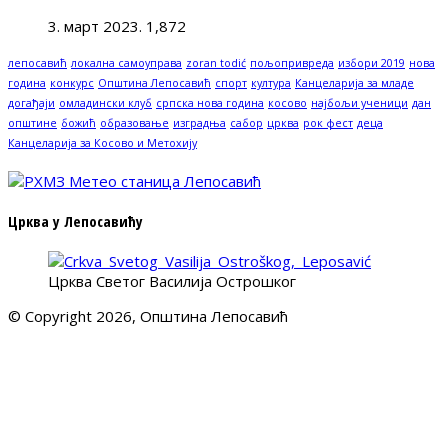
3. март 2023.
1,872
лепосавић
локална самоуправа
zoran todić
пољопривреда
избори 2019
нова
година
конкурс
Општина Лепосавић
спорт
култура
Канцеларија за младе
догађаји
омладински клуб
српска нова година
косово
најбољи ученици
дан
општине
божић
образовање
изградња
сабор
црква
рок фест
деца
Канцеларија за Косово и Метохију
Црква у Лепосавићу
Црква Светог Василија Острошког
© Copyright 2026, Општина Лепосавић