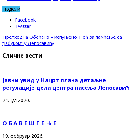
Подели
Facebook
Twitter
Претходна
Обећано – испуњено: Ноћ за памћење са
“Јабуком” у Лепосавићу
Сличне вести
Јавни увид у Нацрт плана детаљне
регулације дела центра насеља Лепосавић
24. јул 2020.
О Б А В Е Ш Т Е Њ Е
19. фебруар 2026.