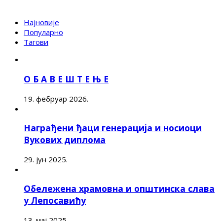
Најновије
Популарно
Тагови
О Б А В Е Ш Т Е Њ Е
19. фебруар 2026.
Награђени ђаци генерација и носиоци
Вукових диплома
29. јун 2025.
Обележена храмовна и општинска слава
у Лепосавићу
13. мај 2025.