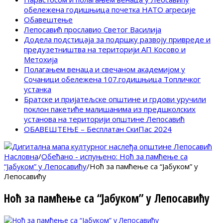
обележена годишњица почетка НАТО агресије
Обавештење
Лепосавић прославио Светог Василија
Додела подстицаја за подршку развоју привреде и
предузетништва на територији АП Косово и
Метохија
Полагањем венаца и свечаном академијом у
Сочаници обележена 107.годишњица Топличког
устанка
Братске и пријатељске општине и грдови уручили
поклон пакетиће малишанима из предшколских
установа на територији општине Лепосавић
ОБАВЕШТЕЊЕ – Бесплатан СкиПас 2024
Насловна
/
Обећано - испуњено: Ноћ за памћење са
“Јабуком” у Лепосавићу
/
Ноћ за памћење са “Јабуком” у
Лепосавићу
Ноћ за памћење са “Јабуком” у Лепосавићу