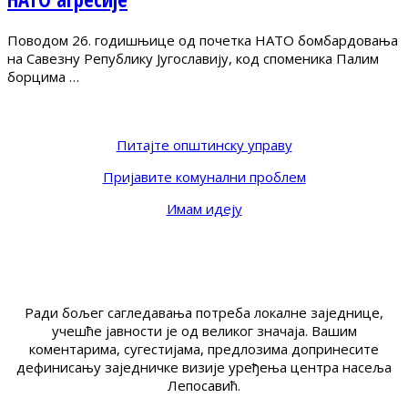
Поводом 26. годишњице од почетка НАТО бомбардовања
на Савезну Републику Југославију, код споменика Палим
борцима …
Питајте општинску управу
Пријавите комунални проблем
Имам идеју
Ради бољег сагледавања потреба локалне заједнице,
учешће јавности је од великог значаја. Вашим
коментарима, сугестијама, предлозима допринесите
дефинисању заједничке визије уређења центра насеља
Лепосавић.