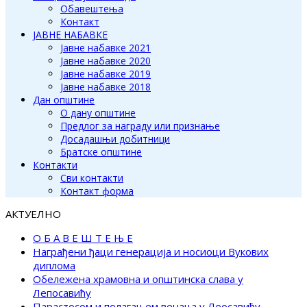
Обавештења
Контакт
ЈАВНЕ НАБАВКЕ
Јавне набавке 2021
Јавне набавке 2020
Јавне набавке 2019
Јавне набавке 2018
Дан општине
О дану општине
Предлог за награду или признање
Досадашњи добитници
Братске општине
Контакти
Сви контакти
Контакт форма
АКТУЕЛНО
О Б А В Е Ш Т Е Њ Е
Награђени ђаци генерација и носиоци Вукових
диплома
Обележена храмовна и општинска слава у
Лепосавићу
Парастосом и полагањем венаца у Леосавићу