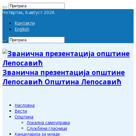
Четвртак, 6.август 2026
Контакти
English
Званична презентација општине
Лепосавић Општина Лепосавић
Насловна
Вести
Општина
Локална самоуправа
Службени гласници
Канцеларија за младе