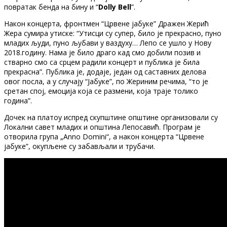
повратак бенда на бину и “
Dolly Bell
”.
Након концерта, фронтмен “Црвене јабуке” Дражен Жерић
Жера сумира утиске: “Утисци су супер, било је прекрасно, пуно
младих људи, пуно љубави у ваздуху… Лепо се ушло у Нову
2018.годину. Нама је било драго кад смо добили позив и
стварно смо са срцем радили концерт и публика је била
прекрасна”. Публика је, додаје, један од саставних делова
овог посла, а у случају “Јабуке”, по Жериним речима, “то је
сретан спој, емоција која се размени, која траје толико
година”.
Дочек на платоу испред скупштине општине организовали су
Локални савет младих и општина Лепосавић. Програм је
отворила група „Anno Domini“, а након концерта “Црвене
јабуке”, окупљене су забављали и трубачи.