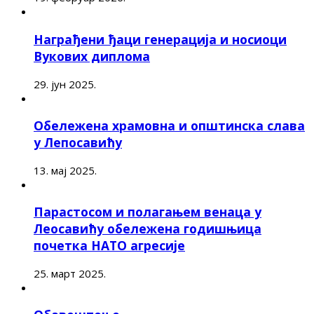
Награђени ђаци генерација и носиоци
Вукових диплома
29. јун 2025.
Обележена храмовна и општинска слава
у Лепосавићу
13. мај 2025.
Парастосом и полагањем венаца у
Леосавићу обележена годишњица
почетка НАТО агресије
25. март 2025.