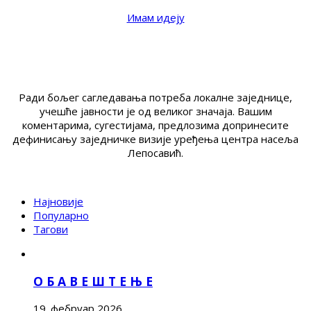
Имам идеју
Ради бољег сагледавања потреба локалне заједнице,
учешће јавности је од великог значаја. Вашим
коментарима, сугестијама, предлозима допринесите
дефинисању заједничке визије уређења центра насеља
Лепосавић.
Најновије
Популарно
Тагови
О Б А В Е Ш Т Е Њ Е
19. фебруар 2026.