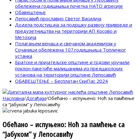
обележена годишњица почетка НАТО агресије
Обавештење
Лепосавић прославио Светог Василија
Додела подстицаја за подршку развоју привреде и
предузетништва на територији АП Косово и
Метохија
Полагањем венаца и свечаном академијом у
Сочаници обележена 107.годишњица Топличког
устанка
Братске и пријатељске општине и грдови уручили
поклон пакетиће малишанима из предшколских
установа на територији општине Лепосавић
ОБАВЕШТЕЊЕ – Бесплатан СкиПас 2024
Насловна
/
Догађаји
/
Обећано – испуњено: Ноћ за памћење
са “Јабуком” у Лепосавићу
Обећано – испуњено: Ноћ за памћење са
“Јабуком” у Лепосавићу