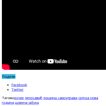
Подели
Facebook
Twitter
Тагови
дочек
лепосавић
локална самоуправа
српска нова
година
црвена јабука