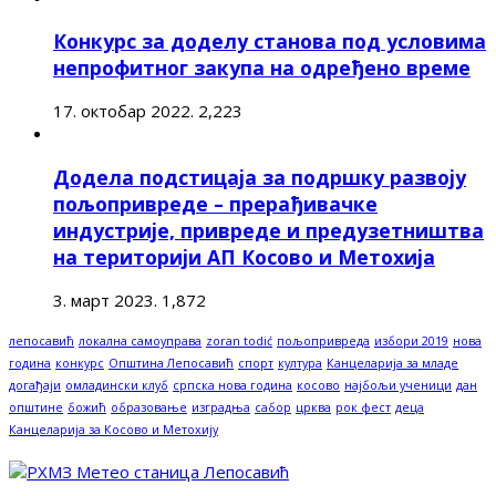
Конкурс за доделу станова под условима
непрофитног закупа на одређено време
17. октобар 2022.
2,223
Додела подстицаја за подршку развоју
пољопривреде – прерађивачке
индустрије, привреде и предузетништва
на територији АП Косово и Метохија
3. март 2023.
1,872
лепосавић
локална самоуправа
zoran todić
пољопривреда
избори 2019
нова
година
конкурс
Општина Лепосавић
спорт
култура
Канцеларија за младе
догађаји
омладински клуб
српска нова година
косово
најбољи ученици
дан
општине
божић
образовање
изградња
сабор
црква
рок фест
деца
Канцеларија за Косово и Метохију