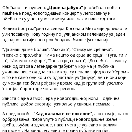
Обећано – испуњено:
„Црвена јабука”
је обећала ноћ за
памћење пред новогодишњи концерт у Лепосавићу и
обећање су у потпуности испунили…чак и више од тога
Велики број грађана са севера Косова и Метохије дочекао је
у Лепосавићу Нову годину по Јулијанском календару уз један
од најпознатијих поп рок бендова бивше Југославије.
“Да знаш да ме болиш”, “Ако ако”, “Стижу ме сјећања”,
“Некако с прољећа”, “Има нешто од срца до срца”, “Туга, ти И
ја”, “Имам неке форе”,“Твога срца врата”, “До неба”….само су
неки од хитова легендарне “Јабуке” у којима је публика
уживала више од два сата и које су певали заједно са Жером –
и то не само они који су одрастали уз “Јабуку”, већ и они који
су можда тек били рођени у време кад је група већ увелико
‘освојила’ просторе читавог региона.
Заиста сјајна атмосфера у новогодишњој ноћи – одлична
публика, добра енергија, уживање у свирци, песмама…
А пред поноћ – “
Кад казаљке се поклопе
”, а потом је, након
одбројавања, Жера упутио публици новогодишње жеље –
срећа, љубав и здравље, након чега је уследио и велики
ватромет. Наравно, уследио је позив публике на бис,