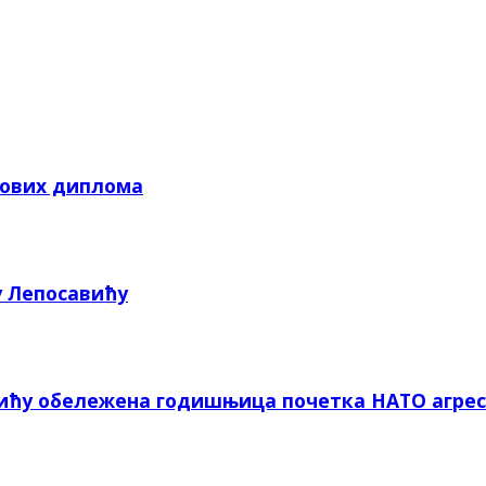
кових диплома
у Лепосавићу
вићу обележена годишњица почетка НАТО агрес