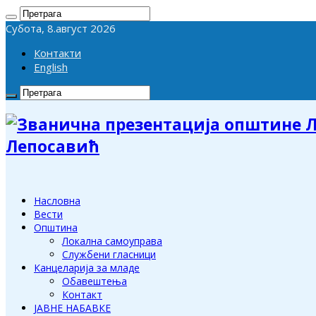
Субота, 8.август 2026
Контакти
English
Лепосавић
Насловна
Вести
Општина
Локална самоуправа
Службени гласници
Канцеларија за младе
Обавештења
Контакт
ЈАВНЕ НАБАВКЕ