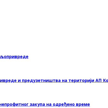
пољопривреде
ривреде и предузетништва на територији АП Ко
 непрофитног закупа на одређено време