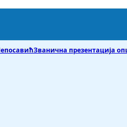
Званична презентација о