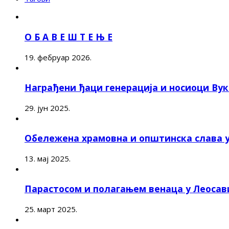
О Б А В Е Ш Т Е Њ Е
19. фебруар 2026.
Награђени ђаци генерација и носиоци Ву
29. јун 2025.
Обележена храмовна и општинска слава 
13. мај 2025.
Парастосом и полагањем венаца у Леоса
25. март 2025.