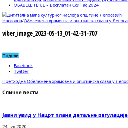
ОБАВЕШТЕЊЕ – Бесплатан СкиПас 2024
Насловна
/
Обележена храмовна и општинска слава у Лепоса
viber_image_2023-05-13_01-42-31-707
Подели
Facebook
Twitter
Претходна
Обележена храмовна и општинска слава у Лепо
Сличне вести
Јавни увид у Нацрт плана детаљне регулациј
24. јул 2020.