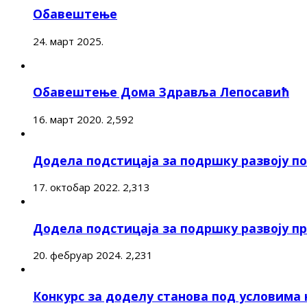
Обавештење
24. март 2025.
Обавештење Дома Здравља Лепосавић
16. март 2020.
2,592
Додела подстицаја за подршку развоју 
17. октобар 2022.
2,313
Додела подстицаја за подршку развоју п
20. фебруар 2024.
2,231
Конкурс за доделу станова под условима