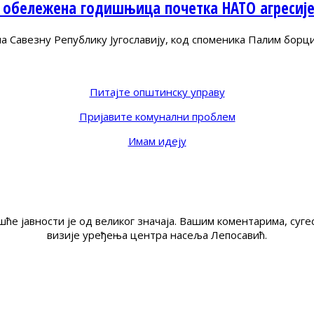
 обележена годишњица почетка НАТО агресиј
Савезну Републику Југославију, код споменика Палим борц
Питајте општинску управу
Пријавите комунални проблем
Имам идеју
ће јавности је од великог значаја. Вашим коментарима, су
визије уређења центра насеља Лепосавић.