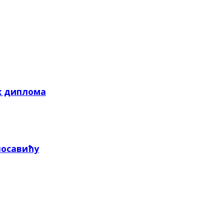
х диплома
посавићу