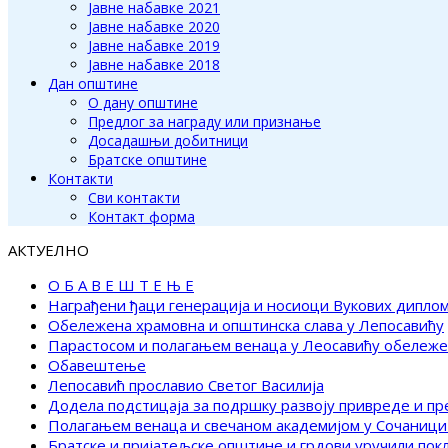
Јавне набавке 2021
Јавне набавке 2020
Јавне набавке 2019
Јавне набавке 2018
Дан општине
О дану општине
Предлог за награду или признање
Досадашњи добитници
Братске општине
Контакти
Сви контакти
Контакт форма
АКТУЕЛНО
О Б А В Е Ш Т Е Њ Е
Награђени ђаци генерација и носиоци Вукових дипло
Обележена храмовна и општинска слава у Лепосавићу
Парастосом и полагањем венаца у Леосавићу обележ
Обавештење
Лепосавић прославио Светог Василија
Додела подстицаја за подршку развоју привреде и п
Полагањем венаца и свечаном академијом у Сочаници
Братске и пријатељске општине и грдови уручили по