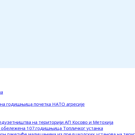
ма
ена годишњица почетка НАТО агресије
редузетништва на територији АП Косово и Метохија
 обележена 107.годишњица Топличког устанка
клон пакетиће малишанима из предшколских установа на тер