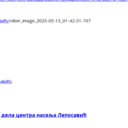
вићу
/
viber_image_2023-05-13_01-42-31-707
савићу
е дела центра насеља Лепосавић