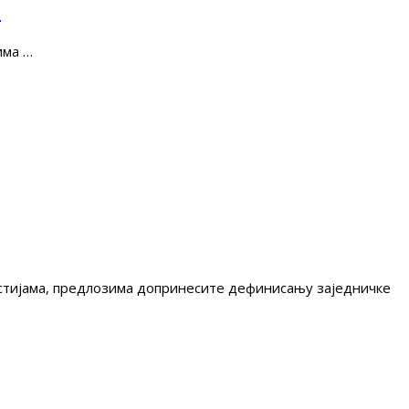
е
има …
гестијама, предлозима допринесите дефинисању заједничке