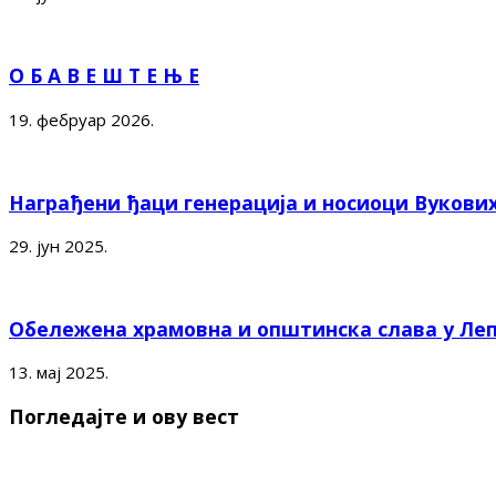
О Б А В Е Ш Т Е Њ Е
19. фебруар 2026.
Награђени ђаци генерација и носиоци Вукови
29. јун 2025.
Обележена храмовна и општинска слава у Ле
13. мај 2025.
Погледајте и ову вест