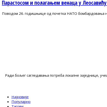
Парастосом и полагањем венаца у Леосавићу
Поводом 26. годишњице од почетка НАТО бомбардовања на 
Ради бољег сагледавања потреба локалне заједнице, учеш
Најновије
Популарно
Тагови