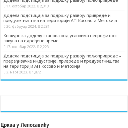
Додела подстицаја за подршку развоју пољопривреде
17. октобар 2022.
2,313
Додела подстицаја за подршку развоју привреде и
предузетништва на територији АП Косово и Метохија
20. фебруар 2024.
2,231
Конкурс за доделу станова под условима непрофитног
закупа на одређено време
17. октобар 2022.
2,223
Додела подстицаја за подршку развоју пољопривреде –
прерађивачке индустрије, привреде и предузетништва
на територији АП Косово и Метохија
3. март 2023.
1,872
Црква у Лепосавићу