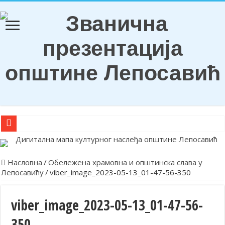
О Б А В Е Ш Т Е Њ Е
Награђени ђаци генерација и носиоци Вукових диплома
Насловна
/
Обележена храмовна и општинска слава у
Лепосавићу
/
viber_image_2023-05-13_01-47-56-350
Обележена храмовна и општинска слава у Лепосавићу
Парастосом и полагањем венаца у Леосавићу обележена годишњи
viber_image_2023-05-13_01-47-56-
Обавештење
350
Лепосавић прославио Светог Василија