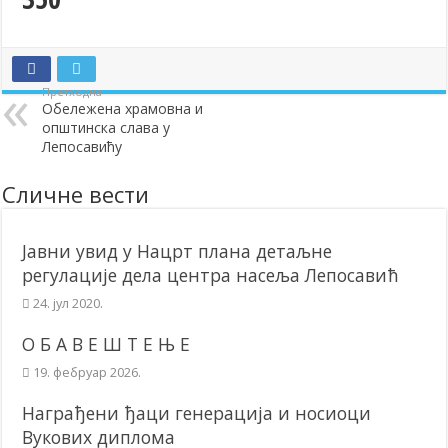
Додела подстицаја за подршку развоју привреде и предузетништв
Полагањем венаца и свечаном академијом у Сочаници обележена
Претходна
Братске и пријатељске општине и грдови уручили поклон пакети
Обележена храмовна и
општинска слава у
ОБАВЕШТЕЊЕ – Бесплатан СкиПас 2024
Лепосавићу
Сличне вести
Јавни увид у Нацрт плана детаљне
регулације дела центра насеља Лепосавић
24. јул 2020.
О Б А В Е Ш Т Е Њ Е
19. фебруар 2026.
Награђени ђаци генерација и носиоци
Вукових диплома