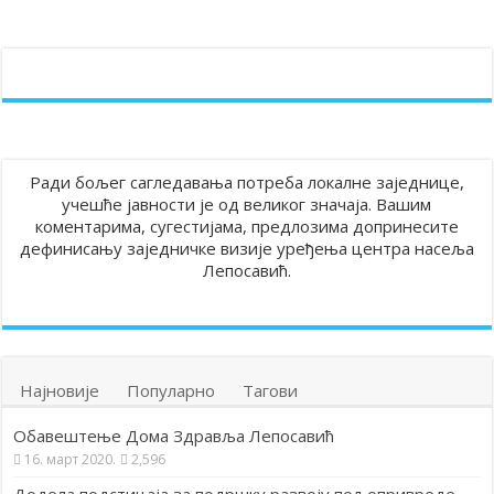
Ради бољег сагледавања потреба локалне заједнице,
учешће јавности је од великог значаја. Вашим
коментарима, сугестијама, предлозима допринесите
дефинисању заједничке визије уређења центра насеља
Лепосавић.
Најновије
Популарно
Тагови
Обавештење Дома Здравља Лепосавић
16. март 2020.
2,596