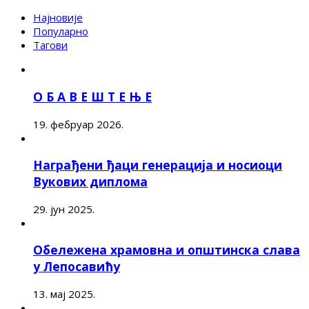
Најновије
Популарно
Тагови
О Б А В Е Ш Т Е Њ Е
19. фебруар 2026.
Награђени ђаци генерација и носиоци
Вукових диплома
29. јун 2025.
Обележена храмовна и општинска слава
у Лепосавићу
13. мај 2025.