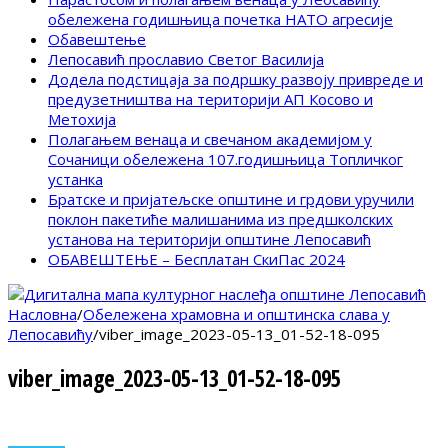
обележена годишњица почетка НАТО агресије
Обавештење
Лепосавић прославио Светог Василија
Додела подстицаја за подршку развоју привреде и
предузетништва на територији АП Косово и
Метохија
Полагањем венаца и свечаном академијом у
Сочаници обележена 107.годишњица Топличког
устанка
Братске и пријатељске општине и грдови уручили
поклон пакетиће малишанима из предшколских
установа на територији општине Лепосавић
ОБАВЕШТЕЊЕ – Бесплатан СкиПас 2024
Насловна
/
Обележена храмовна и општинска слава у
Лепосавићу
/
viber_image_2023-05-13_01-52-18-095
viber_image_2023-05-13_01-52-18-095