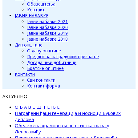
Обавештења
Контакт
ЈАВНЕ НАБАВКЕ
Јавне набавке 2021
Јавне набавке 2020
Јавне набавке 2019
Јавне набавке 2018
Дан општине
О дану општине
Предлог за награду или признање
Досадашњи добитници
Братске општине
Контакти
Сви контакти
Контакт форма
АКТУЕЛНО
О Б А В Е Ш Т Е Њ Е
Награђени ђаци генерација и носиоци Вукових
диплома
Обележена храмовна и општинска слава у
Лепосавићу
Парастосом и полагањем венаца у Леосавићу