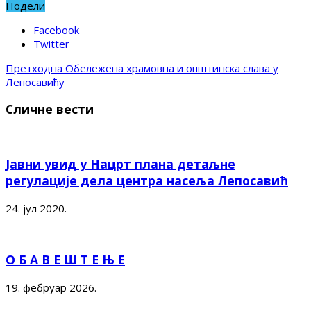
Подели
Facebook
Twitter
Претходна
Обележена храмовна и општинска слава у
Лепосавићу
Сличне вести
Јавни увид у Нацрт плана детаљне
регулације дела центра насеља Лепосавић
24. јул 2020.
О Б А В Е Ш Т Е Њ Е
19. фебруар 2026.