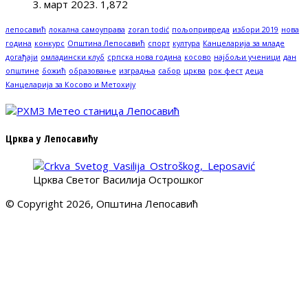
3. март 2023.
1,872
лепосавић
локална самоуправа
zoran todić
пољопривреда
избори 2019
нова
година
конкурс
Општина Лепосавић
спорт
култура
Канцеларија за младе
догађаји
омладински клуб
српска нова година
косово
најбољи ученици
дан
општине
божић
образовање
изградња
сабор
црква
рок фест
деца
Канцеларија за Косово и Метохију
Црква у Лепосавићу
Црква Светог Василија Острошког
© Copyright 2026, Општина Лепосавић