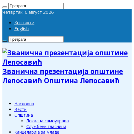
Четвртак, 6.август 2026
Контакти
English
Званична презентација општине
Лепосавић Општина Лепосавић
Насловна
Вести
Општина
Локална самоуправа
Службени гласници
Канцеларија за младе