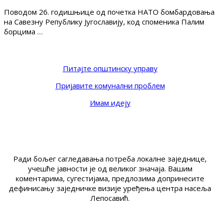
Поводом 26. годишњице од почетка НАТО бомбардовања
на Савезну Републику Југославију, код споменика Палим
борцима …
Питајте општинску управу
Пријавите комунални проблем
Имам идеју
Ради бољег сагледавања потреба локалне заједнице,
учешће јавности је од великог значаја. Вашим
коментарима, сугестијама, предлозима допринесите
дефинисању заједничке визије уређења центра насеља
Лепосавић.