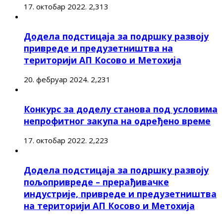
17. октобар 2022.
2,313
Додела подстицаја за подршку развоју
привреде и предузетништва на
територији АП Косово и Метохија
20. фебруар 2024.
2,231
Конкурс за доделу станова под условима
непрофитног закупа на одређено време
17. октобар 2022.
2,223
Додела подстицаја за подршку развоју
пољопривреде – прерађивачке
индустрије, привреде и предузетништва
на територији АП Косово и Метохија