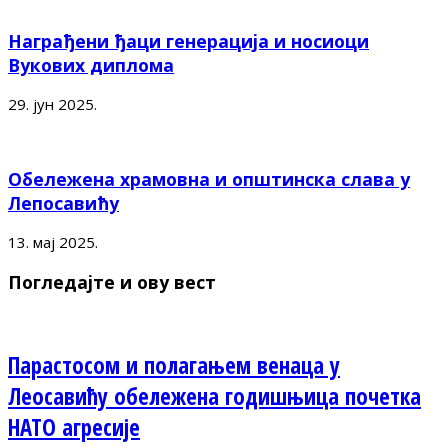
Награђени ђаци генерација и носиоци
Вукових диплома
29. јун 2025.
Обележена храмовна и општинска слава у
Лепосавићу
13. мај 2025.
Погледајте и ову вест
Парастосом и полагањем венаца у
Леосавићу обележена годишњица почетка
НАТО агресије