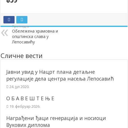
Додела подстицаја за подршку развоју привреде и предузетништв
Полагањем венаца и свечаном академијом у Сочаници обележена
Претходна
Братске и пријатељске општине и грдови уручили поклон пакети
Обележена храмовна и
општинска слава у
ОБАВЕШТЕЊЕ – Бесплатан СкиПас 2024
Лепосавићу
Сличне вести
Јавни увид у Нацрт плана детаљне
регулације дела центра насеља Лепосавић
24. јул 2020.
О Б А В Е Ш Т Е Њ Е
19. фебруар 2026.
Награђени ђаци генерација и носиоци
Вукових диплома