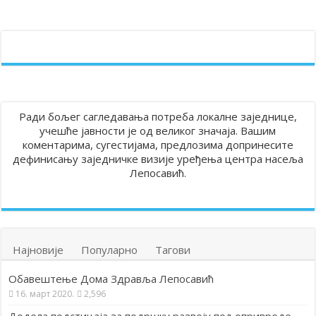
Ради бољег сагледавања потреба локалне заједнице,
учешће јавности је од великог значаја. Вашим
коментарима, сугестијама, предлозима допринесите
дефинисању заједничке визије уређења центра насеља
Лепосавић.
Најновије
Популарно
Тагови
Обавештење Дома Здравља Лепосавић
16. март 2020.
2,596