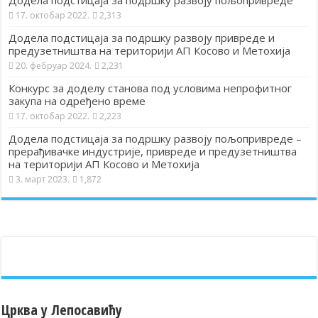
Додела подстицаја за подршку развоју пољопривреде
17. октобар 2022.
2,313
Додела подстицаја за подршку развоју привреде и
предузетништва на територији АП Косово и Метохија
20. фебруар 2024.
2,231
Конкурс за доделу станова под условима непрофитног
закупа на одређено време
17. октобар 2022.
2,223
Додела подстицаја за подршку развоју пољопривреде –
прерађивачке индустрије, привреде и предузетништва
на територији АП Косово и Метохија
3. март 2023.
1,872
Црква у Лепосавићу