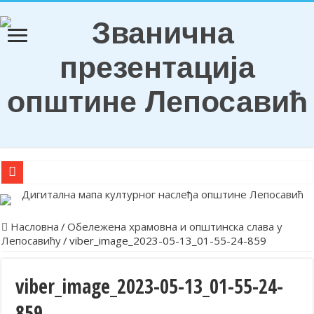
О Б А В Е Ш Т Е Њ Е
Награђени ђаци генерација и носиоци Вукових диплома
Насловна
/
Обележена храмовна и општинска слава у
Лепосавићу
/
viber_image_2023-05-13_01-55-24-859
Обележена храмовна и општинска слава у Лепосавићу
Парастосом и полагањем венаца у Леосавићу обележена годишњи
viber_image_2023-05-13_01-55-24-
Обавештење
859
Лепосавић прославио Светог Василија