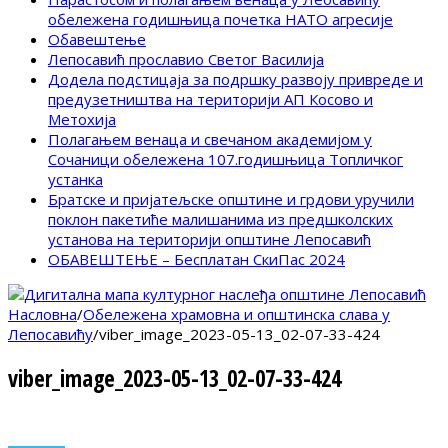
обележена годишњица почетка НАТО агресије
Обавештење
Лепосавић прославио Светог Василија
Додела подстицаја за подршку развоју привреде и
предузетништва на територији АП Косово и
Метохија
Полагањем венаца и свечаном академијом у
Сочаници обележена 107.годишњица Топличког
устанка
Братске и пријатељске општине и грдови уручили
поклон пакетиће малишанима из предшколских
установа на територији општине Лепосавић
ОБАВЕШТЕЊЕ – Бесплатан СкиПас 2024
Насловна
/
Обележена храмовна и општинска слава у
Лепосавићу
/
viber_image_2023-05-13_02-07-33-424
viber_image_2023-05-13_02-07-33-424