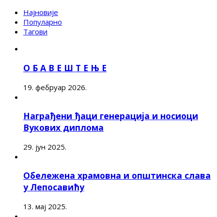
Најновије
Популарно
Тагови
О Б А В Е Ш Т Е Њ Е
19. фебруар 2026.
Награђени ђаци генерација и носиоци
Вукових диплома
29. јун 2025.
Обележена храмовна и општинска слава
у Лепосавићу
13. мај 2025.