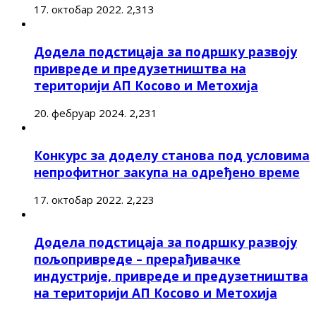
17. октобар 2022.
2,313
Додела подстицаја за подршку развоју
привреде и предузетништва на
територији АП Косово и Метохија
20. фебруар 2024.
2,231
Конкурс за доделу станова под условима
непрофитног закупа на одређено време
17. октобар 2022.
2,223
Додела подстицаја за подршку развоју
пољопривреде – прерађивачке
индустрије, привреде и предузетништва
на територији АП Косово и Метохија