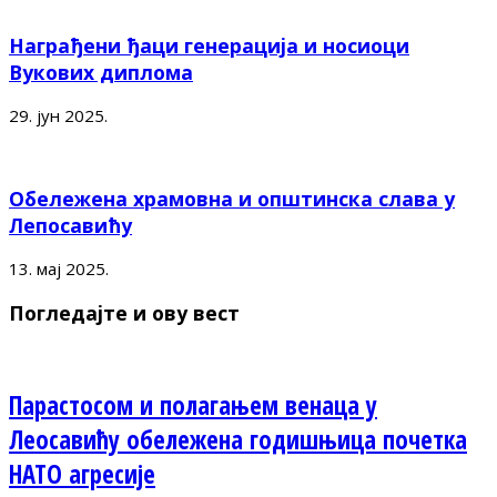
Награђени ђаци генерација и носиоци
Вукових диплома
29. јун 2025.
Обележена храмовна и општинска слава у
Лепосавићу
13. мај 2025.
Погледајте и ову вест
Парастосом и полагањем венаца у
Леосавићу обележена годишњица почетка
НАТО агресије