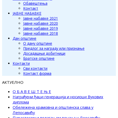
Обавештења
Контакт
ЈАВНЕ НАБАВКЕ
Јавне набавке 2021
Јавне набавке 2020
Јавне набавке 2019
Јавне набавке 2018
Дан општине
О дану општине
Предлог за награду или признање
Досадашњи добитници
Братске општине
Контакти
Сви контакти
Контакт форма
АКТУЕЛНО
О Б А В Е Ш Т Е Њ Е
Награђени ђаци генерација и носиоци Вукових
диплома
Обележена храмовна и општинска слава у
Лепосавићу
Парастосом и полагањем венаца у Леосавићу