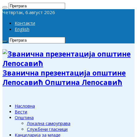
Четвртак, 6.август 2026
Контакти
English
Званична презентација општине
Лепосавић Општина Лепосавић
Насловна
Вести
Општина
Локална самоуправа
Службени гласници
Канцеларија за младе