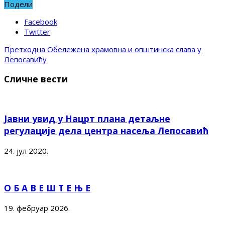
Подели
Facebook
Twitter
Претходна
Обележена храмовна и општинска слава у
Лепосавићу
Сличне вести
Јавни увид у Нацрт плана детаљне
регулације дела центра насеља Лепосавић
24. јул 2020.
О Б А В Е Ш Т Е Њ Е
19. фебруар 2026.