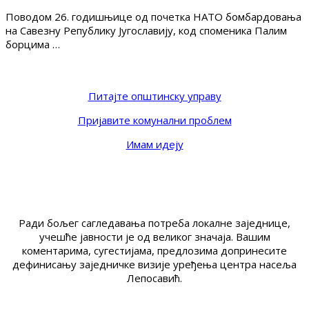
Поводом 26. годишњице од почетка НАТО бомбардовања
на Савезну Републику Југославију, код споменика Палим
борцима …
Питајте општинску управу
Пријавите комунални проблем
Имам идеју
Ради бољег сагледавања потреба локалне заједнице,
учешће јавности је од великог значаја. Вашим
коментарима, сугестијама, предлозима допринесите
дефинисању заједничке визије уређења центра насеља
Лепосавић.