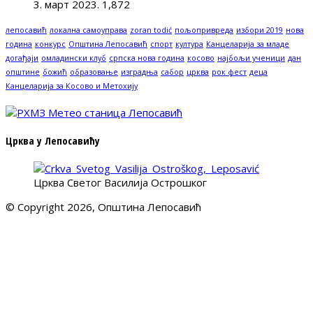
3. март 2023.
1,872
лепосавић
локална самоуправа
zoran todić
пољопривреда
избори 2019
нова
година
конкурс
Општина Лепосавић
спорт
култура
Канцеларија за младе
догађаји
омладински клуб
српска нова година
косово
најбољи ученици
дан
општине
божић
образовање
изградња
сабор
црква
рок фест
деца
Канцеларија за Косово и Метохију
Црква у Лепосавићу
Црква Светог Василија Острошког
© Copyright 2026, Општина Лепосавић