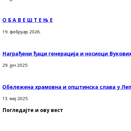
О Б А В Е Ш Т Е Њ Е
19. фебруар 2026.
Награђени ђаци генерација и носиоци Вукови
29. јун 2025.
Обележена храмовна и општинска слава у Ле
13. мај 2025.
Погледајте и ову вест