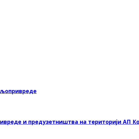
пољопривреде
ривреде и предузетништва на територији АП Ко