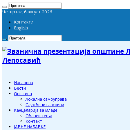
Четвртак, 6.август 2026
Контакти
English
Лепосавић
Насловна
Вести
Општина
Локална самоуправа
Службени гласници
Канцеларија за младе
Обавештења
Контакт
ЈАВНЕ НАБАВКЕ