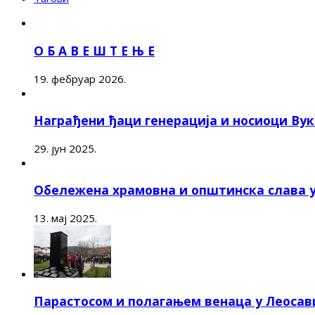
О Б А В Е Ш Т Е Њ Е
19. фебруар 2026.
Награђени ђаци генерација и носиоци Ву
29. јун 2025.
Обележена храмовна и општинска слава 
13. мај 2025.
Парастосом и полагањем венаца у Леоса