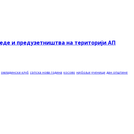
реде и предузетништва на територији АП
омладински клуб
српска нова година
косово
најбољи ученици
дан општине