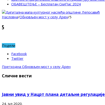
ОБАВЕШТЕЊЕ – Бесплатан СкиПас 2024
Насловна
/
Обновљен мост у селу Дрен
/
5
5
Подели
Facebook
Twitter
Претходна
Обновљен мост у селу Дрен
Сличне вести
Јавни увид у Нацрт плана детаљне регулациј
24. јул 2020.