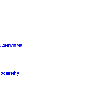
х диплома
посавићу