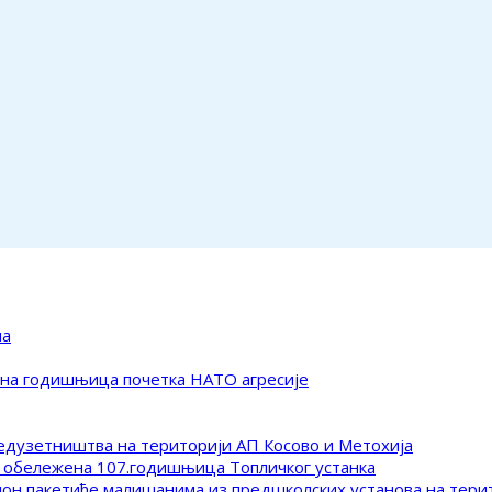
ма
ена годишњица почетка НАТО агресије
редузетништва на територији АП Косово и Метохија
 обележена 107.годишњица Топличког устанка
клон пакетиће малишанима из предшколских установа на тер