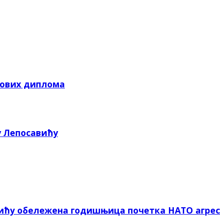
кових диплома
у Лепосавићу
вићу обележена годишњица почетка НАТО агрес