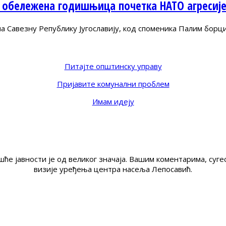
 обележена годишњица почетка НАТО агресиј
Савезну Републику Југославију, код споменика Палим борц
Питајте општинску управу
Пријавите комунални проблем
Имам идеју
ће јавности је од великог значаја. Вашим коментарима, су
визије уређења центра насеља Лепосавић.