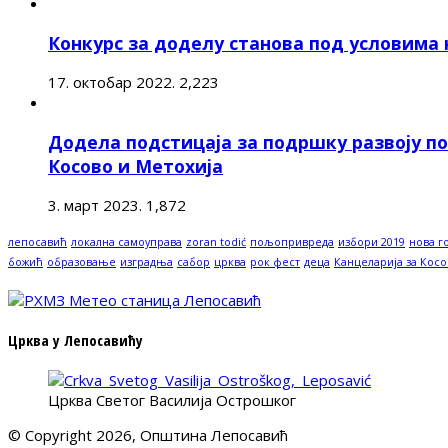
Конкурс за доделу станова под условима
17. октобар 2022.
2,223
Додела подстицаја за подршку развоју п
Косово и Метохија
3. март 2023.
1,872
лепосавић
локална самоуправа
zoran todić
пољопривреда
избори 2019
нова г
божић
образовање
изградња
сабор
црква
рок фест
деца
Канцеларија за Косо
Црква у Лепосавићу
Црква Светог Василија Острошког
© Copyright 2026, Општина Лепосавић