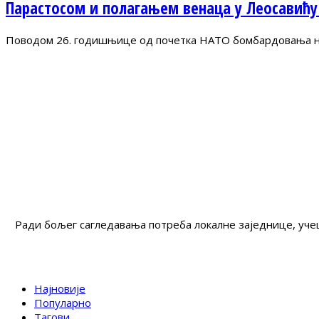
Парастосом и полагањем венаца у Леосавићу
Поводом 26. годишњице од почетка НАТО бомбардовања на 
Ради бољег сагледавања потреба локалне заједнице, учеш
Најновије
Популарно
Тагови