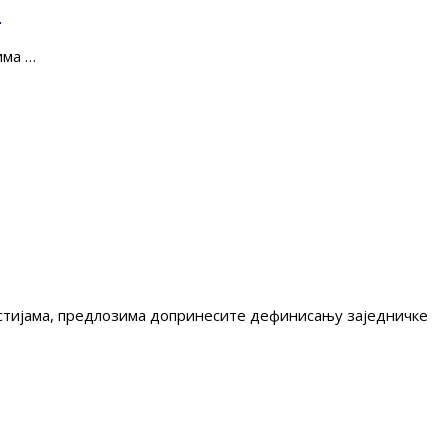
е
има …
гестијама, предлозима допринесите дефинисању заједничке