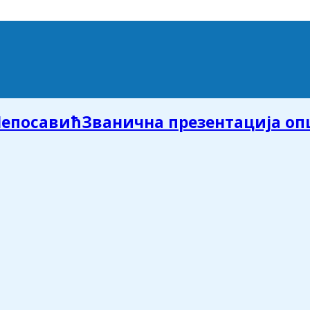
Званична презентација о