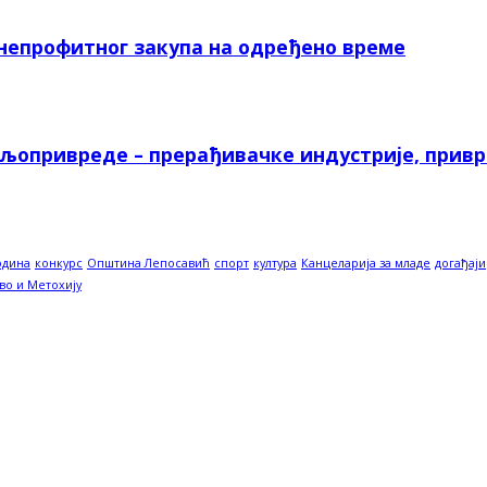
 непрофитног закупа на одређено време
ољопривреде – прерађивачке индустрије, прив
одина
конкурс
Општина Лепосавић
спорт
култура
Канцеларија за младе
догађаји
во и Метохију