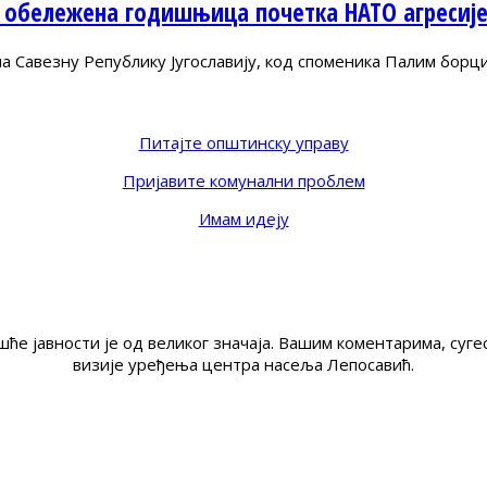
 обележена годишњица почетка НАТО агресиј
Савезну Републику Југославију, код споменика Палим борц
Питајте општинску управу
Пријавите комунални проблем
Имам идеју
ће јавности је од великог значаја. Вашим коментарима, су
визије уређења центра насеља Лепосавић.