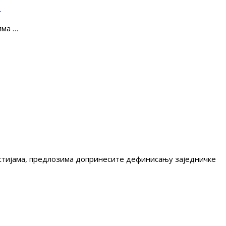
е
има …
гестијама, предлозима допринесите дефинисању заједничке