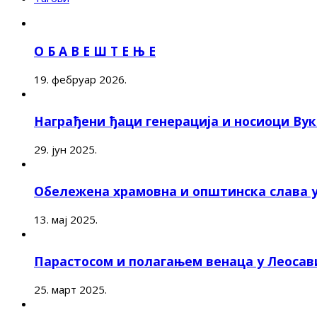
О Б А В Е Ш Т Е Њ Е
19. фебруар 2026.
Награђени ђаци генерација и носиоци Ву
29. јун 2025.
Обележена храмовна и општинска слава 
13. мај 2025.
Парастосом и полагањем венаца у Леоса
25. март 2025.