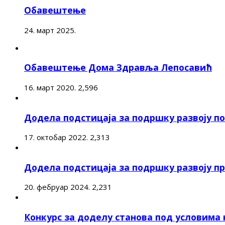
Обавештење
24. март 2025.
Обавештење Дома Здравља Лепосавић
16. март 2020.
2,596
Додела подстицаја за подршку развоју 
17. октобар 2022.
2,313
Додела подстицаја за подршку развоју п
20. фебруар 2024.
2,231
Конкурс за доделу станова под условима