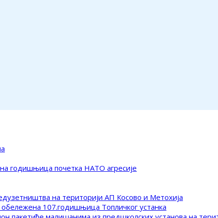
ма
ена годишњица почетка НАТО агресије
редузетништва на територији АП Косово и Метохија
 обележена 107.годишњица Топличког устанка
клон пакетиће малишанима из предшколских установа на тер