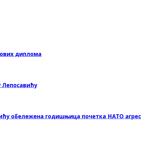
кових диплома
у Лепосавићу
вићу обележена годишњица почетка НАТО агрес