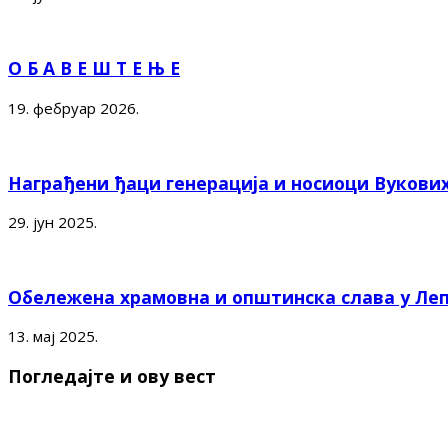
О Б А В Е Ш Т Е Њ Е
19. фебруар 2026.
Награђени ђаци генерација и носиоци Вукови
29. јун 2025.
Обележена храмовна и општинска слава у Ле
13. мај 2025.
Погледајте и ову вест