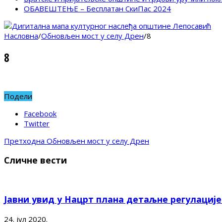
ОБАВЕШТЕЊЕ – Бесплатан СкиПас 2024
Насловна
/
Обновљен мост у селу Дрен
/
8
8
Подели
Facebook
Twitter
Претходна
Обновљен мост у селу Дрен
Сличне вести
Јавни увид у Нацрт плана детаљне регулациј
24. јул 2020.