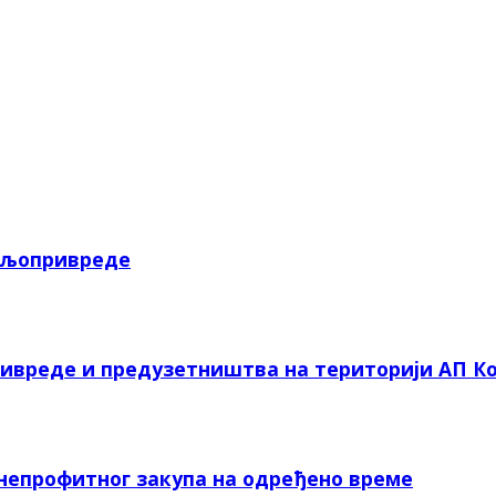
пољопривреде
ривреде и предузетништва на територији АП Ко
 непрофитног закупа на одређено време