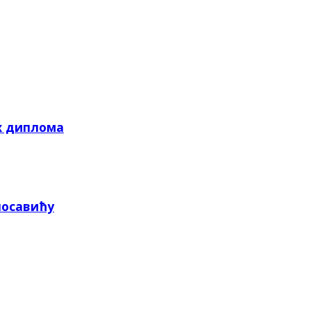
х диплома
посавићу