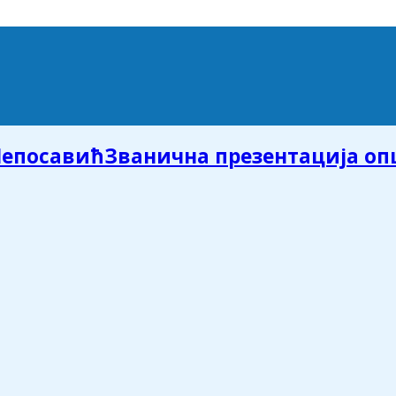
Званична презентација о