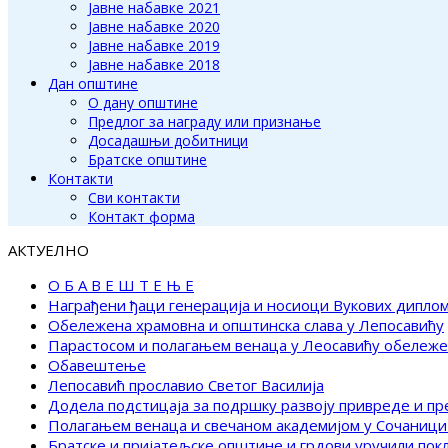
Јавне набавке 2021
Јавне набавке 2020
Јавне набавке 2019
Јавне набавке 2018
Дан општине
О дану општине
Предлог за награду или признање
Досадашњи добитници
Братске општине
Контакти
Сви контакти
Контакт форма
АКТУЕЛНО
О Б А В Е Ш Т Е Њ Е
Награђени ђаци генерација и носиоци Вукових дипло
Обележена храмовна и општинска слава у Лепосавићу
Парастосом и полагањем венаца у Леосавићу обележ
Обавештење
Лепосавић прославио Светог Василија
Додела подстицаја за подршку развоју привреде и п
Полагањем венаца и свечаном академијом у Сочаници
Братске и пријатељске општине и грдови уручили по