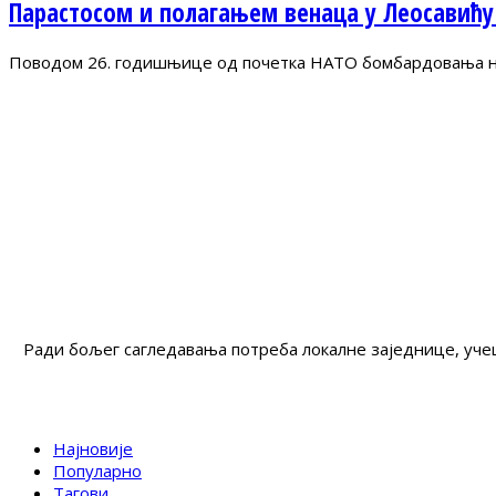
Парастосом и полагањем венаца у Леосавићу
Поводом 26. годишњице од почетка НАТО бомбардовања на 
Ради бољег сагледавања потреба локалне заједнице, учеш
Најновије
Популарно
Тагови