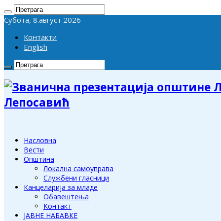
Субота, 8.август 2026
Контакти
English
Лепосавић
Насловна
Вести
Општина
Локална самоуправа
Службени гласници
Канцеларија за младе
Обавештења
Контакт
ЈАВНЕ НАБАВКЕ