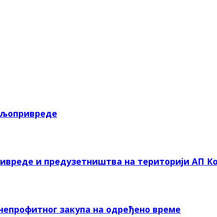
пољопривреде
ривреде и предузетништва на територији АП Ко
 непрофитног закупа на одређено време