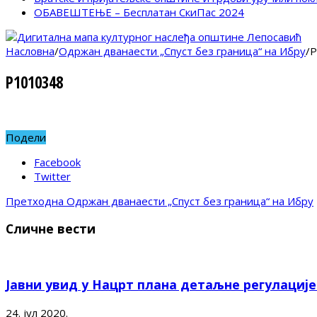
ОБАВЕШТЕЊЕ – Бесплатан СкиПас 2024
Насловна
/
Одржан дванаести „Спуст без граница“ на Ибру
/
P
P1010348
Подели
Facebook
Twitter
Претходна
Одржан дванаести „Спуст без граница“ на Ибру
Сличне вести
Јавни увид у Нацрт плана детаљне регулациј
24. јул 2020.