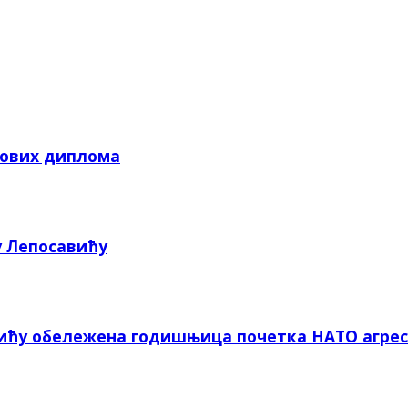
кових диплома
у Лепосавићу
вићу обележена годишњица почетка НАТО агрес