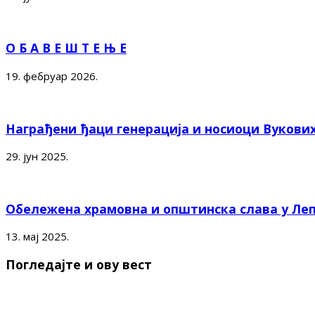
О Б А В Е Ш Т Е Њ Е
19. фебруар 2026.
Награђени ђаци генерација и носиоци Вукови
29. јун 2025.
Обележена храмовна и општинска слава у Ле
13. мај 2025.
Погледајте и ову вест