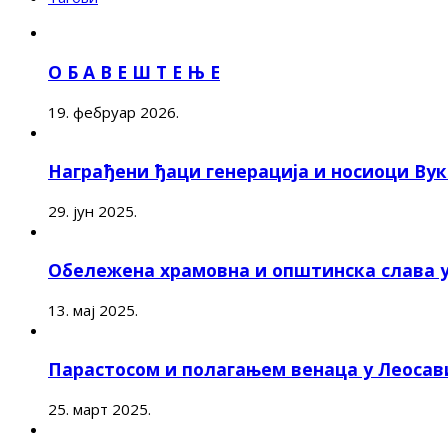
О Б А В Е Ш Т Е Њ Е
19. фебруар 2026.
Награђени ђаци генерација и носиоци Ву
29. јун 2025.
Обележена храмовна и општинска слава 
13. мај 2025.
Парастосом и полагањем венаца у Леоса
25. март 2025.