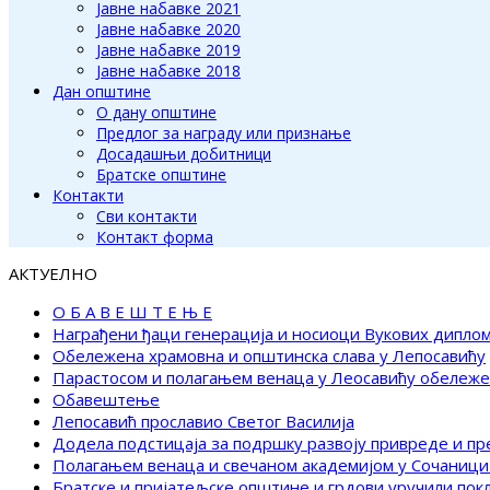
Јавне набавке 2021
Јавне набавке 2020
Јавне набавке 2019
Јавне набавке 2018
Дан општине
О дану општине
Предлог за награду или признање
Досадашњи добитници
Братске општине
Контакти
Сви контакти
Контакт форма
АКТУЕЛНО
О Б А В Е Ш Т Е Њ Е
Награђени ђаци генерација и носиоци Вукових дипло
Обележена храмовна и општинска слава у Лепосавићу
Парастосом и полагањем венаца у Леосавићу обележ
Обавештење
Лепосавић прославио Светог Василија
Додела подстицаја за подршку развоју привреде и п
Полагањем венаца и свечаном академијом у Сочаници
Братске и пријатељске општине и грдови уручили по