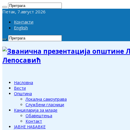
Петак, 7.август 2026
Контакти
English
Лепосавић
Насловна
Вести
Општина
Локална самоуправа
Службени гласници
Канцеларија за младе
Обавештења
Контакт
ЈАВНЕ НАБАВКЕ