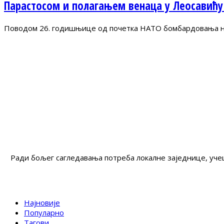
Парастосом и полагањем венаца у Леосавићу
Поводом 26. годишњице од почетка НАТО бомбардовања на 
Ради бољег сагледавања потреба локалне заједнице, учеш
Најновије
Популарно
Тагови