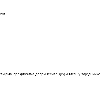
е
има …
гестијама, предлозима допринесите дефинисању заједничке