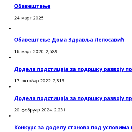
Обавештење
24. март 2025.
Обавештење Дома Здравља Лепосавић
16. март 2020.
2,589
Додела подстицаја за подршку развоју 
17. октобар 2022.
2,313
Додела подстицаја за подршку развоју п
20. фебруар 2024.
2,231
Конкурс за доделу станова под условима