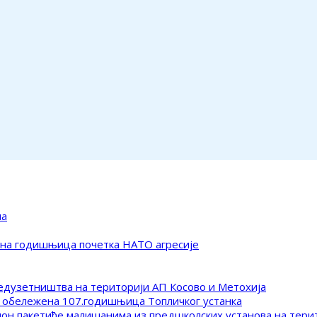
ма
ена годишњица почетка НАТО агресије
редузетништва на територији АП Косово и Метохија
 обележена 107.годишњица Топличког устанка
клон пакетиће малишанима из предшколских установа на тер