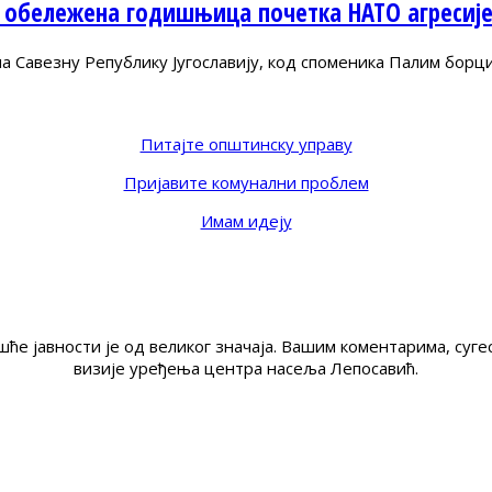
 обележена годишњица почетка НАТО агресиј
Савезну Републику Југославију, код споменика Палим борц
Питајте општинску управу
Пријавите комунални проблем
Имам идеју
ће јавности је од великог значаја. Вашим коментарима, су
визије уређења центра насеља Лепосавић.