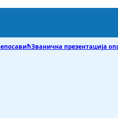
Званична презентација о