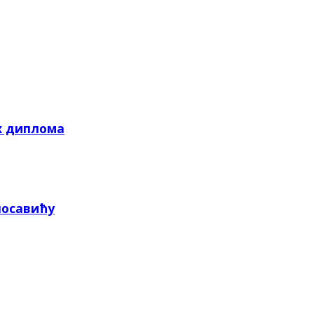
х диплома
посавићу